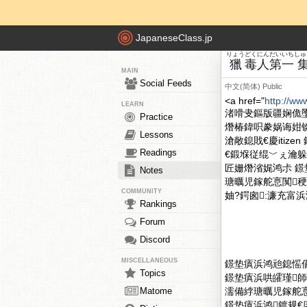
JapaneseClass.jp
りょう
どく
にん
だいいち
しゅ
獵
毒
人
第一
MAIN
Social Feeds
中文(简体)
Public
<a href="
http://ww
LEARN
渚嗗叏鏂版疆娴佹
Practice
熸椿鍏呮豢娲诲姏
Lessons
滄敞鎴戝€慶iti
Readings
€鍛堢従绲﹀ぇ瀹躲€?
匠姗熸渻娓鸿尗 鐛
Notes
瑭曞児鎵舵悥闃稉
COMMUNITY
妯?鍔囪:濂充富浜
Rankings
Forum
Discord
MISCELLANEOUS
鐛垫瘨浜鸿兘鎴愮
Topics
鐛垫瘨浜哄皬瑾師
Matome
濡備綍瑭曞児鎵舵悥
鐛垫瘨浜鸿鍍规€