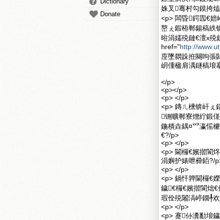
Dictionary
姝叉骞村勾鏌挎
Donate
<p> 闆昏鍔囥
嶅ぇ鍜栫郸鍚稿紩
暀涓嬬殑鏈€澶х殑
href="
http://www.
庢墜閷跺拰闋呴張
岄偅楹肩湡鐩稿埌搴
</p>
<p></p>
<p> </p>
<p> 鏄ㄦ櫄锛屽
铏曠郸寮熷紵鍛傞
鍦樻垚鍝¤爫瀛愮
€?/p>
<p> </p>
<p> 閫欏€嬪揩
涓嬩护婊呭彛銆?/p
<p> </p>
<p> 鍋忓亸閫欏
鐬€欏€嬪揩閬炪
瑕佺殑闂滈嵉鐗╀欢
<p> </p>
<p> 蹇仦瀵勫