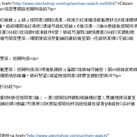
ref="
http://www.utechshop.com/up/woman-watch-es5064/
">Citizen
a>涓庢墜閷跺拰闋呴張銆?/p>
洸榈緱鐭ュぇ鍝ュ憘闆查鐨勭湡瀵﹁韩浠斤紝浠栭渿椹氳嚦妤点€傜湅钁
嬭〃鍜岄爡閺堬紝浠栬瀵熶笉鍑虹暟妯ｃ€傚洖瀵﹂瀹ゆ壘鍒板揩閬炵
蹇仦鍠挄涓嬨€傜湅鍒伴€欒！锛屼笉灏戣鐪惧皪蹇仦鍠笂鐨勬暩
€備笉閬庢墜琛ㄩ爡閺堜篃涓嶅彲鏀鹃亷銆備笅闈㈠仛鍑哄叐绋寽娓細
氭墜琛ㄥ拰闋呴張</p>
脯锛氭墜琛ㄥ拰闋呴張涓竴瀹氬祵鍏ョ灜鑺墖锛屾垨鑰呰！闈㈣棌鏈夋暩
爡閺堝拰鎵嬭〃锛屽嵆鍙嵅鍙栧憘闆查鐣欎笅鐨勭窔绱€?/p>
仦鍠?/p>
鍊嬬窗绡€锛佸憘闆查鍦ㄥ～瀵揩閬炲柈鐨勬檪鍊欙紝鐢ㄦ墜姗熷皣涓婁笅
闁嬶紝鏄偤鐬笉璁撶涓€寮靛揩閬炲柈涓婄殑鏁告摎寰╁埢鍒扮浜屽嫉
<a href="
http://www.utechshop.com/uc/men-watch/
"