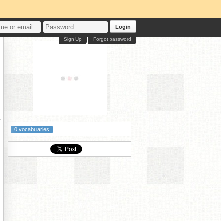
Login
Sign Up
Forgot password
綍
0 vocabularies