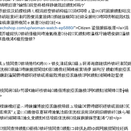
熆绱呭妵瑭?鏀惰鍓垫柊楂樿静鏉戝妵鐨勯€嗚ゲ
€婄嵉姣掍汉銆嬫柤鏄ㄦ棩涓婄窔锛岄枊鎾涓€闆嗗ぇ鍌㈣鍔囦腑鐨勫咕浣
锛岄毃寰屽湪鍔囨儏涓婁篃鏄挷鏈旇糠闆紝鍏朵腑绗竴闆嗙郸鎴戝€戠
鎳稿康灏辨槸閭ｅ嫉蹇仦鍠紝<a
utechshop.com/up/woman-watch-ep5880/
">Citizen 鍙颁腑鏂板厜</a>涓
閮芥矑鍟忛锛岄偅楹间竴瀹氭槸蹇仦鍠笂鐨勬暩瀛楁垨鑰呬俊鎭灜锛
曟槸浠€楹煎憿锛?
ぇ鍝ュ憘闆查锛堝惓绉€娉㈤＞锛夊湪鍩疯鑷ュ簳浠诲嫏鏈熼枔锛屽湪閭
洸榈瘎鐬竴鍊嬪揩閬炪€傛鏅傦紝闀峰緱寰堝儚 婊呴湼 鐨勮博姣掗泦
櫦鐝剧灜閫欎竴鎯呮硜锛屼甫鍚戣博姣掗泦鍦樻闁€鐨勬渻闀峰尟鍫便
閬炵殑閲嶈鎬т笉瑷€鑰屽柣锛屾鏅傝博姣掗泦鍦樻闁€鐨勬渻闀锋澶╁崡
>
€嬫檪鍊欙紝鍙︿竴鍊嬭博姣掗泦鍦樻帰鏌ュ埌鐬€欎竴鎯呮硜锛屼篃鐩笂
€傜浉淇″ぇ鍌㈡鏅傚収蹇冧竴瀹氭浛鍛傞洸椋涙崗涓€鎶婃睏锛屽姝ら噸
锛屽繀闋堣瀹夊叏鐨勯€佸埌鍛傞洸榈殑鎵嬩腑鎵嶅彲浠ワ紒</p>
埌鐬憘闆查惮鐨勫椹楀锛屽憘闆查鐨勫コ鍏掑あ鐟ゆ媶闁嬪揩閬烇紝鎷