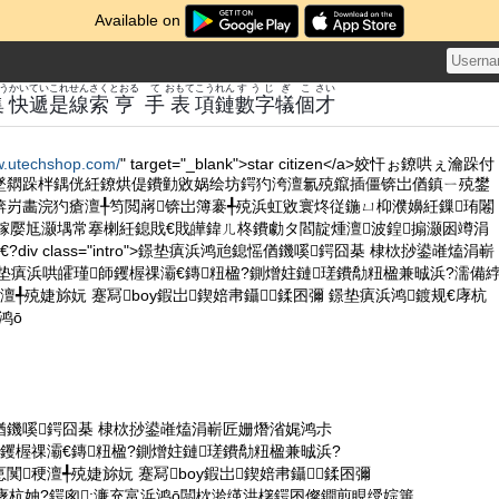
Available on
う
かい
てい
これ
せん
さく
とおる
て
おもて
こう
れん
すうじ
ぎ
こ
さい
集
快
遞
是
線
索
亨
手
表
項
鏈
數字
犠
個
才
w.utechshop.com/
" target="_blank">star citizen</a>姣忓ぉ鐐哄ぇ瀹跺付
墜閷跺柈鍝侊紝鐐烘偍鐨勭敓娲绘坊鍔犳洿澶氱殑鑹插僵锛岀偤鎮ㄧ殑鐢
锛岃畵浣犳瘡澶╀笉閲嶈锛岀簿褰╃殑浜虹敓寰炵従鍦ㄩ枊濮嬶紝鏁珛闂
zen 鎵嬮尪灏堣常搴楋紝鎴戝€戝皣鍏ㄦ柊鐨勮タ閻靛煄澶波鍠搧灏囦竴涓
div class="intro">鐛垫瘨浜鸿兘鎴愮偤鐖嗘鍔囧棊 棣栨挱鍙嶉熆涓嶄
垫瘨浜哄皬瑾師钁楃祼灞€鏄粈楹?鍘熷妵鏈瑳鐨勪粈楹兼晠浜?濡備
澶╃殑婕旀妧 蹇冩boy鍜岀鍥婄帇鑷鍒囨彌 鐛垫瘨浜鸿鍍规€庨杭
鸿ō
偤鐖嗘鍔囧棊 棣栨挱鍙嶉熆涓嶄匠姗熸渻娓鸿尗
钁楃祼灞€鏄粈楹?鍘熷妵鏈瑳鐨勪粈楹兼晠浜?
闃稉澶╃殑婕旀妧 蹇冩boy鍜岀鍥婄帇鑷鍒囨彌
庨杭妯?鍔囪:濂充富浜鸿ō闆栨湁缂洪櫡鍔囨儏鐧煎睍绶婃箠