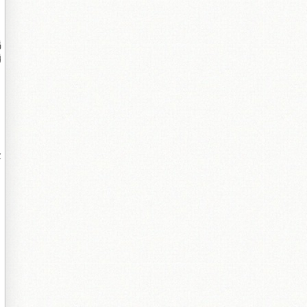
楀
洅
鎿