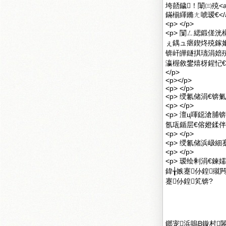
垮嚭鐬！闈㈢殑<a h
鏋椾緷鏅ㄤ唬瑷€</
<p> </p>
<p> 闅ㄥ緦鍛傞
ぇ鍝ュ瘎鍥炵殑鎵
锛屽皣鐩掑瓙涓婄殑
瀛楃敘鐢熺枒鍟忋
</p>
<p></p>
<p> </p>
<p> 绶氱储涓€锛
<p> </p>
<p> 澶ц喗鐚滄
氬瓨鍎层€傛嬁鍒伴
<p> </p>
<p> 绶氱储浜岋細蹇
<p> </p>
<p> 瑷绘剰涓€
鍏╁嫉蹇仦鍠殧
蹇仦鍠笂锛?
鎯宠浜嗚В鏇村闂滄柤