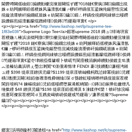
閫欎竴闋傜礆鍠搧鐨勭櫦浣堜篃闋愮ず钁?018鏈€寮疯闋搧鐗岀殑
姝ｅ紡闁嬪暉銆傜稉姝风灜澶氬€嬭┍椤屽柈鍝佷互鍙婅伅鍚嶅悎浣滅
殑鏇濆厜锛屽搧鐗屼篃姝ｅ紡閫茶鐬鍛ㄥ柈鍝佺殑鐧间綀锛岀暥鐒
跺皪鏂煎緢澶氱矇绲蹭締瑾倓鏄笉鑳藉墠寰€ </p>
<p></p><p><a href="
http://www.liashop.net/lp/supreme-tee-
1f83e03f/
">Supreme Logo Tee</a>鍜宻upreme 2018 鏄ュ绯诲垪宸
茬稉鍦ㄦ棭浜涙檪闁撴寮忕櫦浣堬紝閫欎竴闋傜礆鍠搧鐨勭櫦浣堜篃
闋愮ず钁?2018 鏈€寮疯闋搧鐗岀殑姝ｅ紡闁嬪暉銆傜稉姝风灜澶氬
€嬭┍椤屽柈鍝佷互鍙婅伅鍚嶅悎浣滅殑鏇濆厜锛屽搧鐗屼篃姝ｅ紡閫
茶鐬鍛ㄥ柈鍝佺殑鐧间綀锛岀暥鐒跺皪鏂煎緢澶氱矇绲蹭締瑾倓鏄
笉鑳藉墠寰€鍙冭垏鎺掗殜璩艰卜锛屼笉閬庢帴涓嬩締鐨勭倰鍍圭⒑瀵
︽湁榛炶畵浜哄ぇ璺岀溂閺°€傞偅浠惰垏 FENDI 褰技鐨勫濂楃洿鎺
ュ緸 $398 缇庡厓鐐掑児鑷?$1199 缇庡厓锛屾帴杩戣惉鍏冪殑鍞児钁
楀璁撲汉闋柤銆傚彟澶栧彛铏熻琛ｄ綔鐐虹暥绱呭柈鍝佷篃宸茬稉
閬斿埌杩?4 鍊嶇殑鍞児銆傜暥鐒堕厤浠舵柟闈㈠鏄紝鎵撶伀姗熷凡
缍撳緸 $48 鐐掑児鑷?$198 缇庡厓銆傜浉淇＄湅鍒伴€欒！锛屽悇浣嶇
殑蹇冩儏宸茬稉闆ｄ互鎸夋嵑锛岄倓鑳戒笉鑳藉ソ濂界殑璨?Supreme
鐬紵<p></p><p></p><p></p><p></p><p></p><p></p><p></p><p>
</p><p></p><p></p></p>
鎯宠浜嗚В鏇村闂滄柤<a href="
http://www.liashop.net/lc/supreme-