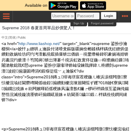
Available on
Login
Sign Up
Forgot password
Supreme 2018 春夏首周單品炒價驚人！
中文(简体)
Public
<a href="
http://www.liashop.net/
" target="_blank">supreme 鍙扮仯瀹
樼恫</a>姣忓ぉ鐐哄ぇ瀹跺付渚嗗叏鏂版疆娴佺郴鍒楀柈鍝侊紝鐐烘偍
鐨勭敓娲绘坊鍔犳洿澶氱殑鑹插僵锛岀偤鎮ㄧ殑鐢熸椿鍏呮豢娲诲姏锛
岃畵浣犳瘡澶╀笉閲嶈锛岀簿褰╃殑浜虹敓寰炵従鍦ㄩ枊濮嬶紝鏁珛
闂滄敞鎴戝€憇upreme 鍙扮仯灏堟珒锛屾垜鍊戝皣鍏ㄦ柊鐨剆upreme
澶波鍠搧灏囦竴涓€鍛堢従绲﹀ぇ瀹躲€?div
class="intro">Supreme2018鏄ュ绯诲垪宸茬稉鍦ㄦ棭浜涙檪闁撴寮
忕櫦浣堬紝閫欎竴闋傜礆鍠搧鐨勭櫦浣堜篃闋愮ず钁?018鏈€寮疯闋
搧鐗岀殑姝ｅ紡闁嬪暉銆傜稉姝风灜澶氬€嬭┍椤屽柈鍝佷互鍙婅伅鍚
嶅悎浣滅殑鏇濆厜锛屽搧鐗屼篃姝ｅ紡閫茶鐬鍛ㄥ柈鍝佺殑鐧间綀
锛?/div>
<p>Supreme2018鏄ュ绯诲垪宸茬稉鍦ㄦ棭浜涙檪闁撴寮忕櫦浣堬紝