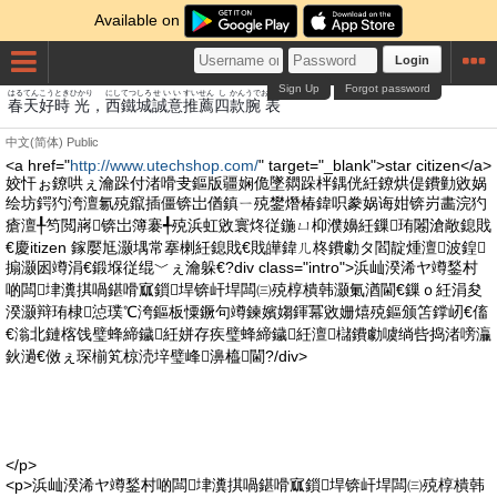
Available on
Login
Sign Up
Forgot password
はる
てん
こう
とき
ひかり
にしてつ
しろ
せいい
すいせん
し
かん
うで
おもて
春
天
好
時
光
，
西鐵
城
誠意
推薦
四
款
腕
表
中文(简体)
Public
<a href="
http://www.utechshop.com/
" target="_blank">star citizen</a>
姣忓ぉ鐐哄ぇ瀹跺付渚嗗叏鏂版疆娴佹墜閷跺柈鍝侊紝鐐烘偍鐨勭敓娲
绘坊鍔犳洿澶氱殑鑹插僵锛岀偤鎮ㄧ殑鐢熸椿鍏呮豢娲诲姏锛岃畵浣犳
瘡澶╀笉閲嶈锛岀簿褰╃殑浜虹敓寰炵従鍦ㄩ枊濮嬶紝鏁珛闂滄敞鎴戝
€慶itizen 鎵嬮尪灏堣常搴楋紝鎴戝€戝皣鍏ㄦ柊鐨勮タ閻靛煄澶波鍠
搧灏囦竴涓€鍛堢従绲﹀ぇ瀹躲€?div class="intro">浜屾湀浠ヤ竴鍫村
啲闆垏瀵掑喎鍖嗗寙鎻垾锛屽垾闆㈢殑椁樻韩灏氭湭閫€鏁ｏ紝涓夋
湀灏辩珛棣惉璞℃洿鏂板憟鐝句竴鍊嬪媰鍕冪敓姗熺殑鏂颁笘鐣屻€傗
€滃北鏈楁饯璧蜂締鐬紝姘存疾璧蜂締鐬紝澶櫧鐨勮噳绱呰捣渚嗙灜
鈥濄€傚ぇ琛椾笂椋涜垶璧峰濞橀閫?/div>
</p>
<p>浜屾湀浠ヤ竴鍫村啲闆垏瀵掑喎鍖嗗寙鎻垾锛屽垾闆㈢殑椁樻韩