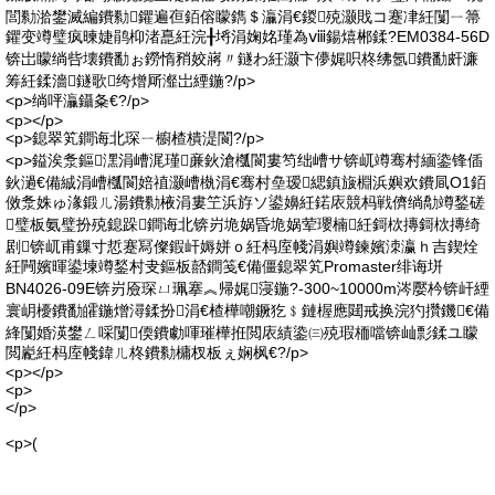
閭勬湁鐢滅編鐨勬鑺遍亱銆傛矇鐫＄灜涓€鍐殑灏戝コ蹇冿紝闅ㄧ箒
鑺变竴璧疯暕婕鹃枊渚嗭紝浣╂埓涓婅姳瑾為ⅷ鍚熺郴鍒?EM0384-56D
锛岀矇绱呰壊鐨勫ぉ鐒惰矟姣嶈〃鐩わ紝灏卞儚娓呮柊绋氬鐨勫皯濂
筹紝鍒濇鐩歌绔熷厛瀣岀緸鍦?/p>
<p>绱呯灜鑷夈€?/p>
<p></p>
<p>鎴翠笂鐧诲北琛ㄧ櫥楂樻湜閬?/p>
<p>鎰涘洜鏂潶涓嶆浘瑾亷鈥滄槬閬婁笉绌嶆サ锛屼竴骞村緬鍌锋偛
鈥濄€備絾涓嶆槬閬婄禃灏嶆槸涓€骞村皨瑷緦鎮旇棩浜嬩欢鐨凬O1銆
傚洜姝ゅ湪鍛ㄦ湯鐨勬棭涓婁笁浜斿ソ鍙嬶紝鍩庡競杩戦儕绱勪竴鍫磋
璧板氨璧扮殑鎴跺鐧诲北锛岃垝娲昏垝娲荤瓔楠紝鎶栨摶鎶栨摶绮
剧锛屼甫鏁寸悊蹇冩儏鍜屽媷姘ｏ紝杩庢帴涓嬩竴鍊嬪洓瀛ｈ吉鍥烇
紝闁嬪暉鍙堜竴鍫村叏鏂板嚭鐧笺€備僵鎴翠笂Promaster绯诲垪
BN4026-09E锛岃厱琛ㄩ珮搴︽帰娓寖鍦?-300~10000m涔嬮枔锛屽緸
寰岄櫌鐨勫皬鍦熷潯鍒扮涓€楂樺嘲鐝犵﹩鏈楃應閮戒换浣犳攢鐖€備
綘闅婚渶鐢ㄥ啋闅偄鐨勮喗璀樺拰閲庡績鍌㈢殑瑕栭噹锛屾彯鍒ユ矇
閲嶏紝杩庢帴鍏ㄦ柊鐨勬槦杈板ぇ娴枫€?/p>
<p></p>
<p>
</p>
<p>(