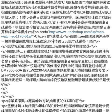
灏氭湭閫€鏁ｏ紝涓夋湀灏辩珛棣惉璞℃洿鏂板憟鐝句竴鍊嬪媰鍕冪敓
姗熺殑鏂颁笘鐣屻€傗€滃北鏈楁饯璧蜂締鐬紝姘存疾璧蜂締鐬紝澶
櫧鐨勮噳绱呰捣渚嗙灜鈥濄€傚ぇ琛椾笂椋涜垶璧峰濞橀閫哥殑闀疯
锛屼汉缇よ！鑻ラ毐鑻ョ従灏戝勾鍊戦€€鍘昏。琛殑鑳歌倢锛岃€屼箣
鍓嶇晱鏂煎瘨棰ㄤ笉寰楀凡鍦ㄨ鍙ｉ伄閬帺鎺╅毐蹇嶄竴鍊嬪啲瀛ｇ
殑鑵曡〃锛屼篃绲傛柤鍙互鎿鸿劔鏉熺笡杩庝締灞曠従鑷垜鐨勫ぇ濂
芥檪鍏夈€傜偤姝わ紝<a href="
http://www.utechshop.com/up/men-
watch-eo1170-51a/
">Citizen 閷?瑭曞児</a>鍜孋itizen鐗瑰湴鐐鸿厱琛
ㄧ櫦鐕掑弸鍊戝垪鍑虹灜鍥涙閬╁悎鏄ュぉ鎴寸殑鑵曡〃銆?/p>
<p>鎴翠笂鍩虹娆惧厜鍕曡兘锛岀洝鎯呬韩鍙楁棩鍏夋荡</p>
<p>閮借鏄ュぉ鐨勯櫧鍏夋槸妤佃嚧鐗堟韩鏌旀殩鐢凤紝婧殩鍗讳笉
鐔辩儓锛岃剤鑴堝張澶氭儏銆傛瘡澶╁閷亷鐨勪竴绉掗悩锛岄兘鏄毚
娈勫ぉ鐗┿€傝澶ц。鏉熺笡鐬竴鍊嬪啲瀛ｇ殑鑷冭叓韬珨锛屾槸鏅
傚€欎締鍊?60搴︾殑娲楃Ξ銆傛儏渚朵箣闁撴埓涓婂厜鍕曡兘绯诲垪
BM7300-50A 鍜?EW2230-56A銆傛墜鎷夋墜鍦ㄤ竴绫抽櫧鍏変笅鐢ㄨ
厱闁撹姱璺筹紝瑕嬭瓑褰兼闁撶湡鎽殑绨″柈鎰涳紝鏈夊厜鐨勫湴鏂
瑰氨鏈夎厱琛ㄧ殑鍕曞姏锛屾湁鍏夌殑鍦版柟灏辨湁鎰涙儏鐨勭伀鑺便
€?/p>
<p>
</p>
<p></p>
<p>鎴翠笂灏戝コ蹇冨幓妗冭姳妯逛笅閭傞€呮鑺?/p>
<p>璧板湪鏄ユ剰鐩庣劧鐨勮闋瘡姣忛枆涓婄溂锛屼豢浣涢兘鑳借伣
鍒版灊闋姳闁嬬殑鑱查煶銆傜暥鐒跺拰閫欏€嬪绡€涓€璧烽檷鑷ㄧ殑