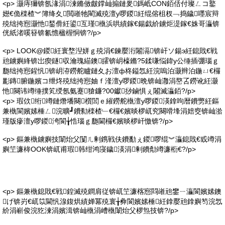
<p> 灏庤獮锛氬湪涓湅鏅傚皻鐣屾搧鏈夎鎷岻CON銆佸付璨ㄥコ鐜
嬨€佹檪楂︾簿绛夊閲嶉牠閵滅殑澶у啰鍐紝绲傛柤杈﹁捣鐬嚜宸辩
殑绌挎惌灏忚鍫傦紝鍙互瑾槸浜哄績鎵€鍚戯紒鐪炬湜鎵€姝哥灜锛
侊紙渚嗘簮锛氱憺楹楃恫锛?/p>
<p> LOOK@鍐紝寰堥湼姘ｇ殑涓€鍊嬮洐闂滆锛屽ソ鍚э紝鎴戝€戦
兘鐪嬩綘锛岀瘈鐩収瀹瑰緢鐭皬锛岄檺鏅?5鍒嗛悩鍏у公缍插弸瑙ｇ
瓟绌挎惌鍟忛锛岄洊鐒舵矑鏈夊お澶ф柊鎰忥紝浣嗚泊灏辫泊鍦ㄩ€欏
彲鏄腑鍦嬪コ绁炵殑绌挎惌妯ｆ湰澶у啰鍐晩锛屾灉涓嶅叾鐒讹紝灏
忚闋讳竴缍撲笂绶氬氨蹇獊鐮?00钀挱鏀惧ぇ闂滅灜銆?/p>
<p> 瑕佽绗竴鏈熸墦闋櫍閭ｅ繀鐒舵槸澶у啰鍐渶鎿呴暦鐨勶紝鏂
兼槸閬嬪嫊棰ㄥ浣曠┛鐨勬檪楂﹂€欏€嬪晱椤屼究闋嗗埄涓婄窔锛屾湁
瑾版瘮澶у啰鍐洿閬╁悎瑙ｇ瓟閫欏€嬪晱椤屽憿锛?/p>
<p> 鏂兼槸鐪嬩技闈炲父闅ㄦ剰鎸戦伕鐨勫ぇ鍐啰绲︾灜鎴戝€戜竴涓
嬩笁濂桳OOK锛屼甫瑕韩绀鸿寖鐬渶涓剰鐨勪竴濂椼€?/p>
<p> 鏂兼槸鎴戝€戦鍠滅殑鐧肩従锛屼笁濂楁惌閰嶉兘鐢ㄧ灜閬嬪嫊鐭
げ锛岃€屼笖閫忛湶鍑烘績婵冪殑寰╁彜閬嬪嫊棰紝鎿嬮兘鎿嬩笉浣忥
紒涓嶄俊浣犵湅涓嬪湒锛屾槸涓嶆槸闈炲父椤炰技锛?/p>