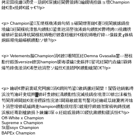
拷宕囩殑姗磱绶ㄧ箶鎶€琛擄紝閫欎篃鏄編鐗堝拰鏃ョ増Champion
鏈€澶х殑鍗€鍒ャ€?/p>
<p> Champion鍙互绠楁槸浠婂勾韬ョ磪閫熷害鏈€蹇殑閬嬪嫊鍝佺
墝鐬紝閫欓杭澶氬勾鐨勬鍙查兘涓嶅強浠婂勾鐨勯€欎竴娉㈢殑鐖嗙
磪锛屽畠鎬庨杭閫欓杭绱咃紵鐐轰粈楹奸€欓杭绱咃紵鍏ㄩ儴鎳夎┎姝稿
姛鏂艰伅鍚嶇帺鐨勫ソ锛?/p>
<p> Vetements脳Champion涓€鐐墦闊匡紝Demna Gvasalia鐢ㄩ暦椋
勫付鍜孫versize鐐篊hampion瑷诲叆鐬叏鏂拌娑诧紝閫犳垚鐬槑鏄
熶笉鎿佹湁涓€浠堕兘涓嶅ソ鎰忔€濆嚭闁€鐨勫眬闈€?/p>
<p> 鑰岄€欎箣寰屼究闁嬪涓€鐧间笉鍙敹鎷撅紝閫欒！闅昏兘鍋氫竴
浜涗笉瀹屽叏绲辫▓锛屽洜鐐虹湡鐨勫悎浣滅殑鍝佺墝澶锛岀洡榛炰
笉閬庝締閮姐€傞洊鐒跺悎浣滄閮藉敭鍍逛笉鑿诧紝鑰屼笖鏈夐將涔熻
卜涓嶅埌锛屼絾鏄疌hampion鐨勫熀绀庢鍍规牸鍗婚潪甯稿钩鏄撹繎
浜猴紝骞剧櫨娆捐卜鍊嬭琛ｏ紝鎴戜篃鏄┛鍐犺粛鐨勬疆浜恒€?/p>
Off-White x Champion
Supreme x Champion
St眉ssyx Champion
BAPEx Champion