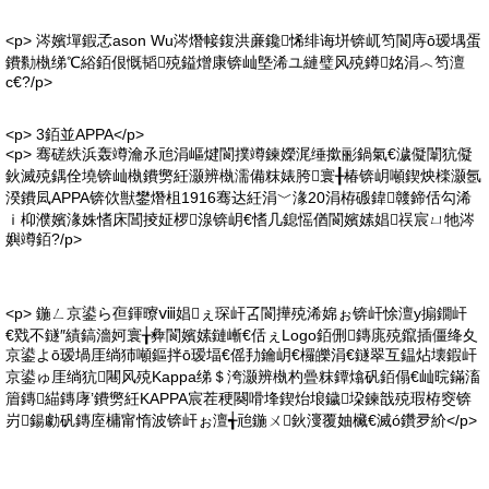
<p> 涔嬪墠鍜孞ason Wu涔熸帹鍑洪亷鑱悕绯诲垪锛屼笉閬庤ō瑷堣蛋
鐨勬槸绨℃綌銆佷慨韬殑鎰熷康锛屾墍浠ユ縺璧风殑鐏姳涓︿笉澶
с€?/p>
<p> 3銆並APPA</p>
<p> 骞磋紩浜轰竴瀹氶兘涓嶇煡閬撲竴鍊嬫浘缍撳彨鍋氣€濊儗闈犺儗
鈥滅殑鍝佺墝锛屾槸鐨勶紝灏辨槸濡備粖婊胯寰╂椿锛岄噸鍥炴檪灏氬
湀鐨凨APPA锛佽獣鐢熸柤1916骞达紝涓﹀湪20涓栫磤鍏竷鍗佸勾浠
ｉ枊濮嬪湪姝愭床閶掕姃椤湶锛岄€愭几鎴愮偤閬嬪嫊娼祦宸ㄩ牠涔
嬩竴銆?/p>
<p> 鍦ㄥ京鍙ら亱鍕曢ⅷ娼ぇ琛屽叾閬撶殑浠婂ぉ锛屽悇澶у搧鐗屽
€戣不鐩″績鎬濇妸寰╁彜閬嬪嫊鏈嶃€佸ぇLogo銆侀鏄庣殑鑹插僵绛夊
京鍙よō瑷堝厓绱犻噸鏂拌ō瑷堛€傜劧鑰岄€欏皪涓€鐩翠互鎾炶壊鍜屽
京鍙ゅ厓绱犺闀风殑Kappa绨＄洿灏辨槸杓曡粖鐔熻矾銆傝€屾晥鏋滀
篃鏄緢鏄庨’鐨勶紝KAPPA宸茬稉闋嗗埄鍥炲埌鐬垜鍊戠殑瑕栫窔锛
岃鍚勮矾鏄庢槦甯惰波锛屽ぉ澶╅兘鍦ㄨ鈥濅覆妯欌€滅ó鑽夛紒</p>