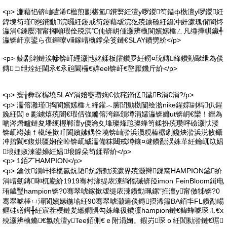
<p> 濂藉惂锛屾矑浠€楹煎彲椹氳鐨勶紝澶у啰鍐笉鎰ф槸澶у啰鍐紝
鍏堜笉瑾惌鐨勫浣曪紝鑳戒笉鑳藉叆浣犵殑鐪硷紝鑷冲皯濂瑰偝閬炵
灜涓€鍊嬮潪甯搁噸瑕佺殑淇℃伅锛岄偅灏辨槸閬嬪嫊棰ㄥ凡缍撶帺鑶╃
灜锛屽京鍙ら亱鍕曢ⅷ鎵嶆槸鐣朵笅鏈€SLAY鐨勶紒</p>
<p> 鏀剧溂鏈涘幓锛屽緸灏忚姳鍒板皬鑽夛紝鐒¤珫鏄綘鐨勭敺绁為倓
鏄コ绁烇紝閫氶€氶兘閫欏€婩eel锛屽€嶅厭鐖斤紒</p>
<p> 寰╁彜琛楃墝SLAY涓婄窔瓒婅€佽秺鏅傞鐬В涓€涓?/p>
<p> 濡傛灉瑾捣閬嬪嫊棰ㄤ綘鑵︿腑閭勬槸闅绘湁nike鍟婃剾杩仈鍟
婏紝閭ｅ彲鐪熺殑闇€瑕佸強鏅傛洿鏂颁竴涓嬬灜锛孊ut锛岄€欒！鐟為
啲涔熸矑鏈夋墦绠楃郸澶у偄瀹夊埄璨烽兘璨蜂笉鍒扮殑瓒呯礆灏忕溇
锛屼竴妯ｆ槸缍撳吀閬嬪嫊鍝佺墝锛屾湁浜涢粯榛樼劇鑱炴湁浜涚敋鑷
冲揩閫€鍑烘疆娴佺晫锛屼絾濡備粖閮戒竴鑲¤叇鐨勫洖姝革紝鑰屼笖娼
埌娌掓湅鍙嬶紝娼埌鎼朵笉鍒帮紒</p>
<p> 1銆丆HAMPION</p>
<p> 鑰佽鐗屽捀榄氱炕韬炕鐨勬渶濂界殑灏辫鏁窩HAMPION鐬紒
涓嶆劎鏄啝杌嶏紒1919骞村湪缇庡湅绱愮磩锛孲imon FeinBloom鍓电
珛鐬瑿hampion锛?0骞翠唬鎵撳叆缇庡湅鐨勯珮鏍″拰澶у甯傚牬锛?0
骞翠唬棰ㄩ潯閬嬪嫊鍦堬紝90骞翠唬灏遍倓鏄摂浠籒BA銆丯FL鐨勫畼
鏂硅磰鍔╋紝宸茬稉鏈夎繎鐧惧勾姝峰彶鐨凜hampion鏈€鍏蜂唬琛ㄦ€х
殑灏辨槸鏅€氱殑澶уTee銆侀€ｅ附涓婅。鍜岃琛ｏ紝閭勬湁鏈€琚