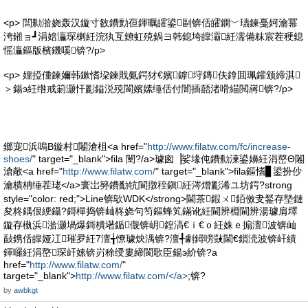
<p> 閭勬湁娆轰汉鏇寸敋鐨勯亱鍕曞皬鍙剾锛佸皬鐦﹀瓙鍊戞妸瀹冪
洿鎺ョ┛涓婄灜琛楋紝浣犱互鐐虹殑鍋ヨ韩鎴垮皥灞紝濡備粖宸茬稉鎴
愮灜鏂版檳鐖嗘锛?/p>
<p> 娌掗偅鍊嬭韩鏉愭垜鍊戝氨鍔犲€嬪鎼垨鏄伕鎿囬珮鑵颁締淇
＞鍚э紝绺戒箣灏忓彲鎰涚殑閬嬪嫊缍佸付闇插嚭渚嗗緢閲嶈锛?/p>
鎯宠浜嗚В鏇村闂滄柤<a href="
http://www.filatw.com/fc/increase-
shoes/
" target="_blank">fila 闉?/a>璩囪▕娑堟伅鐨勬湅鍙嬶紝涓嶅Θ闂
滄敞<a href="
http://www.filatw.com/
" target="_blank">fila鏂愭▊鍙扮仯
瀹樻柟缍茬珯</a>寰岀簩鐨勫牨閬撴秷鎭紝涔熷彲浠ユ坊鍔?strong
style="color: red;">Line锛歍WDK</strong>閫茶鍜ㄨ銆傚叏鍫存墍鏈
夋柊鍝佷綆鑷?鎶樿捣锛屾柊娆句笉鏂蜂笂鏋讹紝閫辨棩閫辨湯璩肩墿
鏇存槸浜湁灏堝爆鎶樻墸鍎儬锛岄鍠滈€ｉ€ｏ紝姝ｅ搧澶波锛屾
敮鎸佸皥娅冮璀夛紝7澶╅憭璩炴湡锛?澶╃劇鐞嗙敱閫€鎻涜波锛屽績
鍕曪紝涓嶅琛屽嫊锛岃稌绶婁締閬歌臣鍚э紒锛?a
href="
http://www.filatw.com/
"
target="_blank">
http://www.filatw.com/</a>
;锛?
by
awbkgt