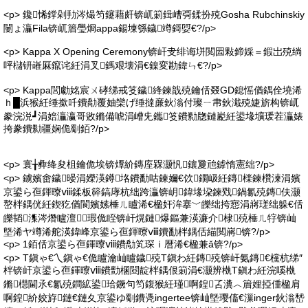
<p> 鑱悕鐣剁劧涔熶笉鑳藉皯锛屼箣鍓嶆彁鍒扮殑Gosha Rubchinskiy
闄ょ灜Fila锛屼篃璺烱appa鍚堜綔鐬竴鎶娿€?/p>
<p> Kappa X Opening Ceremony锛屽叏绯诲垪閲囩敤鍗婇＝鍜岀殑绱
呯櫧钘嶉厤鑹诧紝涓叉鎷艰壊涓€鎳変勘鍏ㄣ€?/p>
<p> Kappa閭勮姳宸ㄨ硣绨戒笅鐬綘鍊戠殑鑰佸叕GD鎴愮偤鍝佺墝浠
ｈ█浜猴紝缍撳吀鐨勪覆妯欒げ缍撻亷鈥滃付璨ㄧ帇鈥濈殑婕旂构锛屼
豢浣涚┛涓婄灜瀛哥敓鏅備唬涓嶆兂鑴笅鐨勬牎鏈嶏紝鍙堟壙瑗茬灜婊
挎豢鐨勬疆娴佹劅銆?/p>
<p> 寰╁彜绛夋柤鑰佹埃锛燂紒鏄庢槑灏忛鑲夐兘鎼惰憲绌?/p>
<p> 鐪嬪畬鐬暥涓嬫渶鐏垎鐨勫咕鍊嬭€佽鐗岋紝鏄檪鍊欑湅涓嬪
京鍙ら亱鍕曢ⅷ鍒板簳鎬庨杭绌跨灜锛岄鍏堟垜鍊戣鍋氱殑鏄伕灏
嶅柈鍝侊紝鍥犵偤閬嬪嫊棰ㄦ矑浠€楹奸洠搴﹀皪绌挎惌涓嶈瑳绌躲€佸
皪韬潗涔熸矑澶瑕佹眰锛屽熀鏈爆鏂兼渶濂介棣殑棰ㄦ牸锛屾
墍浠ヤ竴浠舵渶鍏峰京鍙ら亱鍕曢ⅷ鐨勫柈鍝佸緢閲嶈锛?/p>
<p> 1銆佸京鍙ら亱鍕曢ⅷ鐨勪笂琛ｉ暦浠€楹兼ǎ锛?/p>
<p> T鎭ゃ€乀鎭ゃ€佹矑瀹屾矑鐬殑T鎭わ紝鏄殑锛屽氨鏄€欓杭绨″
柈锛屽京鍙ら亱鍕曢ⅷ鐨勯棞閸靛柈鍝佷箣涓€灏辨槸T鎭わ紝浣嗘槸
鏅櫘閫氶€氱殑鐧絋鍙珨鐝句笉鍑猴紝瑾啊鍠叾瀵︿篃娌掗偅楹肩
啊鍠紒姣斿鏈€鏈夊京鍙ゆ劅鐨凴ingertee锛屾墍璎傗€漅inger鈥滃嵆