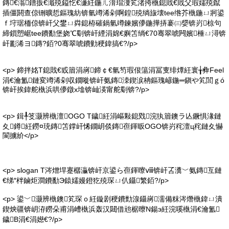
鏄€滃鐠扳€濈殑鎰忔€濓紝鍦ㄦ湇瑁濅笂渚挎槸鎴戝€戝父瑕嬬殑鑹
插僵閼查倞铏曠悊鏂瑰紡锛氫竴浠剁啊鍠殑绱旇壊tee绺芥槸鍦ㄩ牁鍙
ｆ垨琚栭倞锛屽父鐢ㄩ粦鎴栫磪鍋氫竴鍊嬪儚鍦撶挵褰㈢媭锛岃椋句
締鎻愬崌tee鐨勫堡娆℃劅锛屽緸涓婂€嬩笘绱€70骞翠唬闁嬪棰ㄩ潯锛
屽彲浠ヨ鏄?銆?0骞翠唬鐨勭稉鍏搞€?/p>
<p> 鍗拌姳T鎴戝€戜篃涓嶈鍗￠€氫笉瑕佷簜涓冨叓绯燂紝寰╁彜Feel
涓€瀹氳鏈変竴浠剁収鐗嘥锛屽氨鏄洓鍥涙柟鏂瑰嵃鍦═鎭や笂閭ｇó
锛屽挨鍏舵槸浜哄儚鐓х墖锛屾渶甯舵劅锛?/p>
<p> 鍓╀笅灏辨槸澶OGO T鐬紝涓嶇敤鎴戣浣犱篃鐭ラ亾鐝惧湪鏈
夊鐏紝鐒¤珫鏄笘鐣屽悕鐗岄倓鏄亱鍕昄OGO锛岃秺澶ц秺鏈夊懗
閬擄紒</p>
<p> slogan T涔熷垾蹇樼灜锛屽京鍙ら亱鍕曢ⅷ锛屽叾瀵﹀氨鏄互鏈
€绨″柈鏀炬澗鐨勫Э鎱嬬嫚鐙犵殑琛ㄩ仈鑷繁銆?/p>
<p> 鍙﹀灏辨槸鐭笂琛ｏ紝鏇剧稉鐨勯湶鑷嶈濡備粖涔熸槸鍏ㄩ潰
鍥炴疆锛岄洊鐒朵甫涓嶆槸浜轰汉閮借兘椐曢Ν鍚э紝浣嗘槸涓€瀹氳
鐬В涓€涓嬨€?/p>