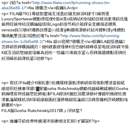
<p> 2銆?a href="
http://www.filatw.com/fp/running-shoes-bn-
aba36e86-1/
">fila 瑭曞児</a>鍜孎ILA</p>
<p> FILA鑷?911骞磋獣鐢熶互渚嗭紝鑷充粖涓€鐩寸鎵胯憲
LuxurySportwear鐨勫偝绲便€傜ⅸ澶х殑绱呫€佺櫧銆佽棈涓夎壊銆佸厖
婊胯睈婊垮咕浣曠編鎰熺殑Logo銆佷笉杩介毃鐣朵笅鏅傝垐鐨凮
versize鍓锛屽爡鎸佽嚜鍌㈢殑寰╁彜鐗堝瀷锛屽姞涔嬫剰澶у埄鐨勯
珮绱氭墜浣滆绲憋紝璁?a href="
http://www.filatw.com/fp/running-
shoes-bn-1c8d5a88-1/
">fila 鎱㈣窇闉?瑭曞児</a>鍜孎ILA鎴愮偤鐬
笘鐣岄亱鍕曞搧鐗岃！鏈€鐐轰綆瑾裤€佸嵒鏈€鍏峰収娑电殑涓€鍝°€傝
€屼互涓婃墍鏈夌壒榛為兘绗﹀悎鐬浠婂京鍙ら亱鍕曟疆鐨勫厓绱狅
紝涓嶇伀鎬庨杭鍙兘锛?/p>
<p> 瑕佽Fila鑳介€欓杭蹇伀鐖嗘檪灏氬湀锛岄倓瑕佹劅璎濆畠鍜屼
縿缇呮柉楝兼墠瑷▓甯獹osha Rubchinskiy鐨勮伅鍚嶇郴鍒楋紝Gosha
鎶婅嚜宸辩殑鍚嶅瓧鍗板湪FILA鍥涘€嬪瓧涓嬮潰锛屽儏鍍呮槸鍥犵偤
澶氱灜閫欓杭涓€琛屼縿鏂囷紝灏辨槸鎴愮灜娼汉鏄庢槦杩芥崸鐨勭垎
娆撅紒</p>
FILA脳Gosha Rubchinskiy2017鏄ュ绉€鍫?
<p> 瀹嬭寽銆佺帇绔嬪潳涔熺礇绱涗笂韬ず鑼冦€?/p>