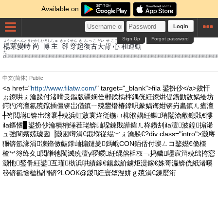
Available on
Login
Sign Up
Forgot password
よう
べき
へん
とき
たかし
ひろし
しゅ
きゃく
せん
き
ふっこ
だい
せ
こころ
わ
うんどう
楊
冪
變
時
尚
博
主
卻
穿
起
復古
大
背
心
和
運動
p
中文(简体)
Public
<a href="
http://www.filatw.com/
" target="_blank">fila 鍙扮仯</a>姣忓
ぉ鐐哄ぇ瀹跺付渚嗗叏鏂版疆娴佺郴鍒楀柈鍝侊紝鐐烘偍鐨勭敓娲绘坊
鍔犳洿澶氱殑鑹插僵锛岀偤鎮ㄧ殑鐢熸椿鍏呮豢娲诲姏锛岃畵鎮ㄦ瘡澶
╀笉閲嶈锛岀簿褰╃殑浜虹敓寰炵従鍦ㄩ枊濮嬶紝鏁珛闂滄敞鎴戝€慺
ila鏂愭▊鍙扮仯瀹樻柟缍茬珯锛屾垜鍊戝皣鍏ㄦ柊鐨刦ila澶波鍠搧浠
ュ強閬嬪嫊璩囪▕灏囦竴涓€鍛堢従绲﹀ぇ瀹躲€?div class="intro">灏庤
獮锛氬湪涓湅鏅傚皻鐣屾搧鏈夎鎷岻CON銆佸付璨ㄥコ鐜嬨€佹檪
楂︾簿绛夊閲嶉牠閵滅殑澶у啰鍐紝绲傛柤杈﹁捣鐬嚜宸辩殑绌挎惌
灏忚鍫傦紝鍙互瑾槸浜哄績鎵€鍚戯紒鐪炬湜鎵€姝哥灜锛侊紙渚嗘
簮锛氱憺楹楃恫锛?LOOK@鍐紝寰堥湼姘ｇ殑涓€鍊嬮洐