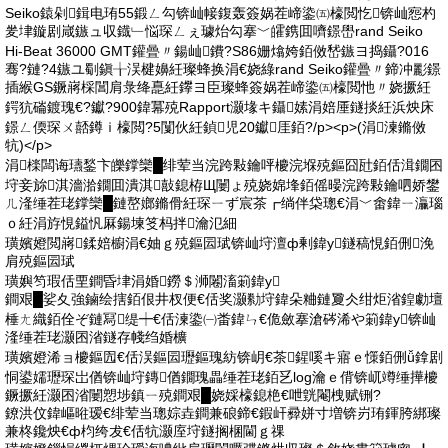
Seiko鎱剁鍓电珛55鍛ㄥ勾锛屾帹鍑轰簽娲茬崹鍌㈤檺閲忔锛屾惌杓
夎垏鏇剧嵅鏃ュ収鐡﹂悩琛ㄥぇ璩炲勾搴﹀皬鎸囬嚌鐛嶨rand Seiko
Hi-Beat 36000 GMT鑵曡〃鍚屾鐨?S86姗熻姱銆傚嵆鏃ヨ捣鑷?016
骞?鏈?4鏃ユ劅鎭╁洖楗嬶紝璨蜂换涓€娆綠rand Seiko鑵曡〃鍗冲彲鐛
插緱GS鐝嶈棌閶肩彔绛嗭紝鑻ヨ臣璨蜂簽娲茬崹鍌㈤檺閲忚〃娆撅紝
鍔犺磮鍍瑰€?钀?900鍏冪殑Rapport灏堟キ鑷嫊涓婄厜鐩掞紝浜炴床
鐛ㄥ偄琛ㄨ嚭鐏ｉ檺閲?5闅伙紝鍞児20钀厓銆?/p><p>(涓湅鏅傚
牨)</p>
涓檪闆诲瓙鍫卞皪鐣欒█绯荤当浣跨敤鑰呯櫦浣堢殑鏂囧瓧銆佸湒鐗囨
垨妾旀淇濇湁鐗囬潰淇敼鎴栫Щ闄ょ殑娆婂埄銆傜暥浣跨敤鑰呬娇鐢
ㄦ湰缍茬珯鐣欒█鏈嶅嫏鏅傦紝琛ㄧず宸茶┏绱伴柋璁€涓﹀畬鍏ㄧ灜瑙
ｏ紝涓斿悓鎰忛厤鍚堜笅杩拌瀹氾細
璜嬪嬁閲嶈鍒婄櫥涓€妯ｇ殑鏂囩珷锛屾垨澶ф剰鍏у鐩稿悓銆侀浼
肩殑鏂囩珷
璜嬩笉瑕佸垔鐧昏垏涓婚鐒＄浉闂滀箣鍏у
鐧艰█娑夊強鏀绘搳銆佷井杈便€佸奖灏勬垨鍏朵粬鏈夐仌绀炬渻鍠勮壇
棰ㄤ織銆佺ぞ鏈冩缇┿€佸湅鍌㈠畨鍏ㄣ€佹斂搴滄硶浠や箣鍏у锛屾
湰缍茬珯灏囨渻鐩存帴绉婚櫎
璜嬪嬁浠ョ櫦鏂囥€佸洖鏂囩瓑鏂瑰紡锛岄€茶鍟嗘キ寤ｅ憡銆侀ǚ鎿剧
恫鍙嬬瓑琛岀偤锛屾垨鏄偤鐗瑰畾缍茬珯銆乥log瀹ｅ偝锛屼竴缍撶櫦
鐝撅紝灏囨渻闄愬埗鎮ㄧ殑鐧艰█娆婇檺鎴栬€呭皝閹栧赋铏?
鐐洪伩鍏嶇暀瑷€绯荤当璁婃垚鐧兼硠鍗€鍜屽彛姘寸増锛岃珛鍕胯綁璨
兼柊鑱炴€ф枃绔犮€佸牨灏庢垨鐩搁棞閫ｇ祼