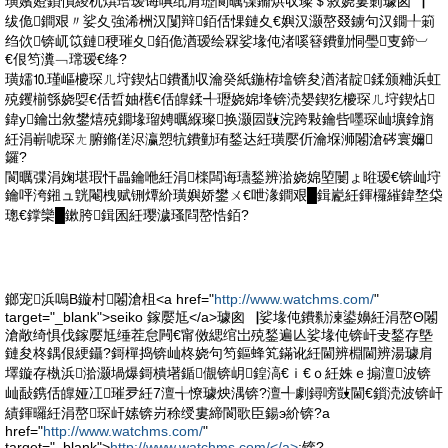
璜嬪嬁鎻愪緵杌熼珨瑷诲唺纰肩瓑閬曞弽鏅烘収璨＄敘娆婁箣璩囪▕
绂佹鐧艰〃娑夊強浠栦汉闅辩銆佸惈鏈夊€嬩汉灏嶅叕鐪句汉鐗╀箣
绉佽锛屼笖鏈稉璀夊銆佹湭瑷绘槑娑堟伅渚嗘簮鐨勭恫璺叓鍗︺
€佷笉瀵﹁瑺瑷€绛?
璜嬬⒑瑾嶇櫦琛ㄦ垨鍥炶鐨勫収瀹癸紙鍦栫墖锛夋湭渚靛鍒颁粬浜虹
殑钁椾綔娆娿€佸晢妯欍€佸皥鍒╃瓑娆婂埄锛涜嫢鍥犵櫦琛ㄦ垨鍥炶
鍏у鑰岀敘鐢熺殑鐗堟瑠娉曞緥璨换灏囩敱浣跨敤鑰呰嚜琛屾壙鎿旓
紝涓嶄唬琛ㄤ腑鏅傞浕瀛愬牨鐨勭珛鍫达紝璜嬮伒瀹堢浉闂滄硶寰嬭
鑼?
閬曞弽涓婅堪瑕忓畾鑰咃紝涓檪闆诲瓙鍫辨湁娆婂埅闄ょ暀瑷€锛屾垨
鑰呯洿鎺ュ皝閹栧赋铏燂紒璜嬩娇鐢ㄨ€呭湪鐧艰█鍓嶏紝鍕欏繀鍏堥柋
璁€鐣欒█鏉胯鍓囷紝璎濊瑵閰嶅悎銆?
鎯宠浜嗚В鏇村闂滄柤<a href="
http://www.watchms.com/
"
target="_blank">seiko 鎵嬮尪</a>璩囪▕娑堟伅鐨勬湅鍙嬶紝涓嶅Θ闂
滄敞绮惧伐鎵嬮尪缍茬怠闁€甯傚緦绾岀殑鍫遍亾娑堟伅锛屽叏鍫存墍
鏈夋柊鍝佷綆鑷?鎶樿捣锛屾柊娆句笉鏂蜂笂鏋讹紝閫辨棩閫辨湯璩肩
墿鏇存槸浜湁灏堝爆鎶樻墸鍎儬锛岄鍠滈€ｉ€ｏ紝姝ｅ搧澶波锛
屾敮鎸佸皥娅冮璀夛紝7澶╅憭璩炴湡锛?澶╃劇鐞嗙敱閫€鎻涜波锛屽
績鍕曪紝涓嶅琛屽嫊锛岃稌绶婁締閬歌臣鍚э紒锛?a
href="
http://www.watchms.com/
"
target="_blank">
http://www.watchms.com/</a>
;锛?