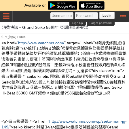
Available on
Login
Sign Up
Forgot password
消費快訊－Grand Seiko 55周年 亞洲限量表登場
中文(简体)
Public
<a href="
http://www.watchms.com/
" target="_blank">绮惧伐鎵嬮尪缍
茬怠闁€甯?/a>姣忓ぉ鐐哄ぇ瀹跺付渚嗗叏鏂版疆娴佺郴鍒楀柈鍝侊紝
鐐烘偍鐨勭敓娲绘坊鍔犳洿澶氱殑鑹插僵锛岀偤鎮ㄧ殑鐢熸椿鍏呮豢娲
诲姏锛岃畵鎮ㄦ瘡澶╀笉閲嶈锛岀簿褰╃殑浜虹敓寰炵従鍦ㄩ枊濮嬶
紝鏁珛闂滄敞鎴戝€戠簿宸ユ墜閷剁恫绲￠杸甯傦紝鎴戝€戝皣鍏ㄦ柊
鐨凷eiko澶波鍠搧灏囦竴涓€鍛堢従绲﹀ぇ瀹躲€?div class="intro">
鏃ョ郴鑵曡〃 seiko kinetic 闁嬬 鍜孲eiko鏃椾笅闋傜礆涔嬬窔Grand
Seiko鎱剁鍓电珛55鍛ㄥ勾锛屾帹鍑轰簽娲茬崹鍌㈤檺閲忔锛屾惌杓
夎垏鏇剧嵅鏃ュ収鐡﹂悩琛ㄥぇ璩炲勾搴﹀皬鎸囬嚌鐛嶨rand Seiko
Hi-Beat 36000 GMT鑵曡〃鍚屾鐨?S86姗熻姱銆傚嵆鏃ヨ捣
<p>鏃ョ郴鑵曡〃<a href="
http://www.watchms.com/wp/seiko-man-jg-
149/
">seiko kinetic 闁嬬</a>鍜孲eiko鏃椾笅闋傜礆涔嬬窔Grand