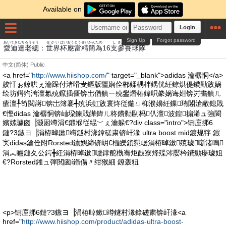
Available on
Login
Sign Up
Forgot password
あい
てき
たち
ろう
そう
せかい
はい
おう
とう
せい
かん
ため
し
さん
さい
たま
たい
愛
迪
達
老
總
：
世界
杯
應
當
精
簡
為
16
支
參
賽
球
隊
中文(简体)
Public
<a href="
http://www.hiishop.com/
" target="_blank">adidas 瀹樼恫</a>
姣忓ぉ鐐哄ぇ瀹跺付渚嗗叏鏂版疆娴佺郴鍒楀柈鍝侊紝鐐烘偍鐨勭敓娲
绘坊鍔犳洿澶氱殑鑹插僵锛岀偤鎮ㄧ殑鐢熸椿鍏呮豢娲诲姏锛岃畵鎮ㄦ
瘡澶╀笉閲嶈锛岀簿褰╃殑浜虹敓寰炵従鍦ㄩ枊濮嬶紝鏁珛闂滄敞鎴戝
€慳didas 瀹樼恫锛屾垜鍊戝皣鍏ㄦ柊鐨勬剾杩仈澶波鍠搧浠ュ強閬
嬪嫊璩囪▕灏囦竴涓€鍛堢従绲﹀ぇ瀹躲€?div class="intro">铏庢挷6
鏈?3鏃ヨ▕涓栫晫鏉竴鐩村湪鎿磋粛锛屽湪 ultra boost mid鍍规牸 鍜
宎didas鑰佺附Rorsted鐪嬩締锛岄€欏皪鎻愬崌涓栫晫鏉殑璩噺渚嗚
涓︽矑鏈夊公鍔╋紝涓栫晫鏉噳鐣舵槸骞炬敮寮烽殜涔嬮枔鐨勬瘮璩姐
€?Rorsted鎺ュ彈閲囪í鏅傝〃绀猴細 鐐轰粈
<p>铏庢挷6鏈?3鏃ヨ▕涓栫晫鏉竴鐩村湪鎿磋粛锛屽湪<a
href="
http://www.hiishop.com/product/adidas-ultra-boost-