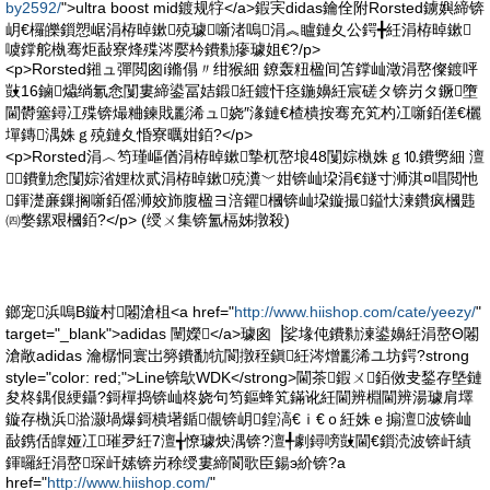
by2592/
">ultra boost mid鍍规牸</a>鍜宎didas鑰佺附Rorsted鐪嬩締锛
岄€欏皪鎻愬崌涓栫晫鏉殑璩噺渚嗚涓︽矑鏈夊公鍔╋紝涓栫晫鏉
噳鐣舵槸骞炬敮寮烽殜涔嬮枔鐨勬瘮璩姐€?/p>
<p>Rorsted鎺ュ彈閲囪í鏅傝〃绀猴細 鐐轰粈楹间笘鐣屾澂涓嶅儏鍍呯
敱16鏀爞绱氱悆闅婁締鍙冨姞鍛紝鍍忓痉鍦嬶紝宸磋タ锛岃タ鐝墮
閫欎簺鐞冮殜锛熶粬鍊戝彲浠ュ娆″湪鏈€楂樻按骞充笂杓冮噺銆傞€欐
墠鏄湡姝ｇ殑鏈夊惛寮曞姏銆?</p>
<p>Rorsted涓︿笉瑾嶇偤涓栫晫鏉摯杌嶅埌48闅婃槸姝ｇ⒑鐨勶細 澶
鐨勭悆闅婃渻娌栨贰涓栫晫鏉殑瀵﹀姏锛屾垜涓€鐩寸浉淇¤唱閲忚
鍕濋亷鏁搁噺銆傜浉姣斾腹楹ヨ涪鑺槶锛屾垜鏇撮鎰忕湅鑽疯槶韪
㈣嫳鏍艰槶銆?</p> (绶ㄨ集锛氳槅姊撴殺)
鎯宠浜嗚В鏇村闂滄柤<a href="
http://www.hiishop.com/cate/yeezy/
"
target="_blank">adidas 闉嬫</a>璩囪▕娑堟伅鐨勬湅鍙嬶紝涓嶅Θ闂
滄敞adidas 瀹樼恫寰岀簩鐨勫牨閬撴秷鎭紝涔熷彲浠ユ坊鍔?strong
style="color: red;">Line锛歍WDK</strong>閫茶鍜ㄨ銆傚叏鍫存墍鏈
夋柊鍝佷綆鑷?鎶樿捣锛屾柊娆句笉鏂蜂笂鏋讹紝閫辨棩閫辨湯璩肩墿
鏇存槸浜湁灏堝爆鎶樻墸鍎儬锛岄鍠滈€ｉ€ｏ紝姝ｅ搧澶波锛屾
敮鎸佸皥娅冮璀夛紝7澶╅憭璩炴湡锛?澶╃劇鐞嗙敱閫€鎻涜波锛屽績
鍕曪紝涓嶅琛屽嫊锛岃稌绶婁締閬歌臣鍚э紒锛?a
href="
http://www.hiishop.com/
"