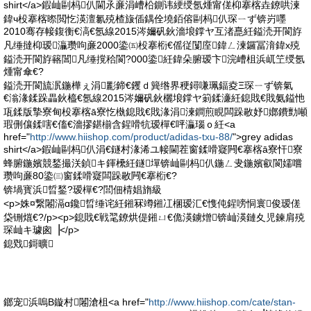
shirt</a>鍜屾剾杩仈閫氶亷涓嶆柗鍘讳綆绶氬煄甯傞枊搴楁垚鐐哄湅
鍏ч杸搴楁暩閲忔渶澶氱殑楂旇偛鍝佺墝銆傛剾杩仈琛ㄧず锛岃嚜
2010骞存帹鍑衡€滈€氬線2015涔嬭矾鈥濇埌鐣ヤ互渚嗭紝鎰涜开閬斿
凡缍撻枊瑷灜瓒呴亷2000鍌㈤杸搴椼€傜従闅庢鍏ㄥ湅鑼冨湇鍏х殑
鎰涜开閬斿簵閶凡缍撹秴閬?000鍌紝鍏朵腑瑷卞浣嶆柤浜屼笁绶氬
煄甯傘€?
鎰涜开閬旈泦鍦樺ぇ涓彲鍗€钁ｄ簨绺界稉鐞嗛珮鍢夌Ξ琛ㄧず锛氣
€滃湪鍒跺畾鈥橀€氬線2015涔嬭矾鈥欐埌鐣ヤ箣鍒濓紝鎴戝€戝氨鎰忚
瓨鍒版摯寮甸杸搴楁ā寮忔槸鎴戝€戝湪涓湅鐧煎睍闆跺敭妤嫏鐨勯噸
瑕侀儴鍒嗐€傗€濇摎鍖椾含鍟嗗牨瑷樿€呯灜瑙ｏ紝<a
href="
http://www.hiishop.com/product/adidas-txu-88/
">grey adidas
shirt</a>鍜屾剾杩仈涓€鐩村湪浠ユ帹閫茬窗鍒嗗寲闁€搴楁ā寮忓寮
蜂腑鍦嬪競鍫撮浂鍞キ鍕欙紝鐩墠锛屾剾杩仈鍦ㄥ叏鍦嬪叡閬嬬嚐
瓒呴亷80鍌㈢窗鍒嗗寲闆跺敭闁€搴椼€?
锛堝寳浜晢鍫?瑷樿€?閭佃棈娼旓級
<p>姝¤繋闂滆ɑ鑱晢缍诧紝鎺冧竴鎺冮棞瑷汇€愯伅鍟嗙恫寰俊瑷傞
柋铏熴€?/p><p>鎴戝€戦毣鐐烘偍鎺ㄩ€佹渶鐪熷锛屾渶鏈夊児鍊肩殑
琛屾キ璩囪▕</p>
鎴戣鎶曠
鎯宠浜嗚В鏇村闂滄柤<a href="
http://www.hiishop.com/cate/stan-