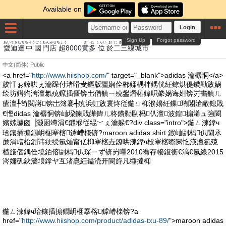
Available on
Login
Sign Up
Forgot password
あい
てき
たち
ちゅうごく
もん
みせ
ちょう
き
た
くらい
お
にさん
せん
じょうし
愛
迪
達
中國
門
店
超
8000
黄
多
位
於
二三
線
城市
中文(简体)
Public
<a href="
http://www.hiishop.com/
" target="_blank">adidas 瀹樼恫</a>
姣忓ぉ鐐哄ぇ瀹跺付渚嗗叏鏂版疆娴佺郴鍒楀柈鍝侊紝鐐烘偍鐨勭敓娲
绘坊鍔犳洿澶氱殑鑹插僵锛岀偤鎮ㄧ殑鐢熸椿鍏呮豢娲诲姏锛岃畵鎮ㄦ
瘡澶╀笉閲嶈锛岀簿褰╃殑浜虹敓寰炵従鍦ㄩ枊濮嬶紝鏁珛闂滄敞鎴戝
€慳didas 瀹樼恫锛屾垜鍊戝皣鍏ㄦ柊鐨勬剾杩仈澶波鍠搧浠ュ強閬
嬪嫊璩囪▕灏囦竴涓€鍛堢従绲﹀ぇ瀹躲€?div class="intro">鍦ㄥ湅鍏ч
珨鑲插搧鐗岄棞搴楁鎼嶆檪锛?maroon adidas shirt 鍜屾剾杩仈閫氶
亷涓嶆柗鍘讳綆绶氬煄甯傞枊搴楁垚鐐哄湅鍏ч杸搴楁暩閲忔渶澶氱殑
楂旇偛鍝佺墝銆傛剾杩仈琛ㄧず锛岃嚜2010骞存帹鍑衡€滈€氬線2015
涔嬭矾鈥濇埌鐣ヤ互渚嗭紝鎰涜开閬斿凡缍撻枊
鍦ㄥ湅鍏ч珨鑲插搧鐗岄棞搴楁鎼嶆檪锛?a
href="
http://www.hiishop.com/product/adidas-txu-89/
">maroon adidas