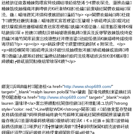
兘楂旂従鍑轰粬鍊戣嚜宸辩殑鐗硅壊銆傛墍浠ラ€欎欢琛涜。灏辨垚鐬
粬鍊戠殑妯欏織涔嬩竴锛岃€屽湪绡€鐩伀鐬箣寰岋紝閫欎欢鍚屾琛
涜。鍦ㄥ畼缍蹭笂涔熼枊濮嬪嚭鍞灜銆?/p> <p>閫欎欢鍚屾鏄柉鍑
卞鐨勶紝鐝惧湪鍦ㄥ畼缍蹭笂宸茬稉鍙互璩艰卜锛屼竴浜涢鑹诧紝
鍍忕矇鑹插拰姗樼磪鑹查兘宸茬稉鑴姺鐬€傜従鍦ㄥ緢澶氳臣璨烽€欏
咕娆捐琛ｅ拰鐭鐨勪汉锛屾噳瑭插氨鏄偅浜涚反缈掔敓鍊戠殑绮夌
挡鐬€備笉閬庝箣寰岀殑瑭憋紝涔熸湁鍙兘鎴愮偤涓€鍊嬬崹绔嬬殑绯
诲垪銆?/p> <p></p> <p>鍋跺儚绶寸繏鐢熷悓娆鹃€ｅ附琛涜。</p>
<p>鎺掗櫎閬哥鍜屼竴浜涘伓鍍忕殑妯欑敖涔嬪锛屼粬鍊戜篃鏄竴
骞偤鐬あ鎯筹紝鐐虹灜鑸炶嚭鑰屽姫鍔涚殑骞磋紩浜恒€傞€欐ǎ瑾
締鐨勮┍锛屼篃閭勬槸锠荤啽琛€鐨?</p>
鎯宠浜嗚В鏇村闂滄柤<a href="
http://www.shop689.com/
"
target="_blank">ralph lauren polo琛?/a>璩囪▕娑堟伅鐨勬湅鍙嬶紝涓
嶅Θ闂滄敞<a href="
http://www.shop689.com/
" target="_blank">ralph
lauren 灏堟珒</a>寰岀簩鐨勫牨閬撴秷鎭紝涔熷彲浠ユ坊鍔?strong
style="color: red;">Line锛歍WDK</strong>閫茶鍜ㄨ銆傚叏鍫存墍鏈
夋柊鍝佷綆鑷?鎶樿捣锛屾柊娆句笉鏂蜂笂鏋讹紝閫辨棩閫辨湯璩肩墿
鏇存槸浜湁灏堝爆鎶樻墸鍎儬锛岄鍠滈€ｉ€ｏ紝姝ｅ搧澶波锛屾
敮鎸佸皥娅冮璀夛紝7澶╅憭璩炴湡锛?澶╃劇鐞嗙敱閫€鎻涜波锛屽績
鍕曪紝涓嶅琛屽嫊锛岃稌绶婁締閬歌臣鍚э紒锛?a