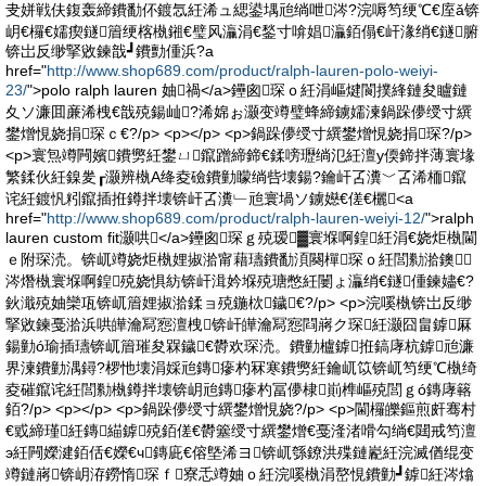
叏姘戦伕鍑轰締鐨勫伓鍍忥紝浠ュ緦鍙堣兘绱呭涔?浣嗕笉绠℃€庢ǎ锛
岄€欏€嬬瘈鐩篃绠楁槸鎺€璧风灜涓€鍫寸啽娼灜銆傝€屽湪绡€鐩腑
锛岀反缈掔敓鍊戠┛鐨勯偅浜?a
href="
http://www.shop689.com/product/ralph-lauren-polo-weiyi-
23/
">polo ralph lauren 妯禍</a>鑸囪琛ｏ紝涓嶇煡閬撲綘鏈夋矑鏈
夊ソ濂囬亷浠栧€戠殑鍚屾?浠婂ぉ灏变竴璧蜂締鐪嬬湅鍋跺儚绶寸繏
鐢熷悓娆捐琛ｃ€?/p> <p></p> <p>鍋跺儚绶寸繏鐢熷悓娆捐琛?/p>
<p>寰炰竴闁嬪鐨勶紝鐢ㄩ鑹蹭締鍗€鍒嗙瓑绱氾紝澶у偄鍗拌薄寰堟
繁鍒伙紝鎳夎┎灏辨槸A绛夌礆鐨勭矇绱呰壊鍚?鑰屽叾瀵﹀叾浠栭鑹
诧紝鍍忛粌鑹插拰鐏拌壊锛屽叾瀵﹂兘寰堝ソ鐪嬨€傞€欐<a
href="
http://www.shop689.com/product/ralph-lauren-weiyi-12/
">ralph
lauren custom fit灏哄</a>鑸囪琛ｇ殑瑷▓寰堢啊鍠紝涓€娆炬槸閫
ｅ附琛涜。锛屼竴娆炬槸娌掓湁甯藉瓙鐨勫湏闋樿琛ｏ紝閭勬湁鐭
涔熸槸寰堢啊鍠殑娆惧紡锛屽湒妗堢殑瑭憋紝闄ょ灜绡€鐩偅鍊嬧€?
鈥濈殑妯欒瓨锛屼篃娌掓湁鍒ョ殑鍦栨鐬€?/p> <p>浣嗘槸锛岀反缈
掔敓鍊戞湁浜哄皣瀹冩惌澶栧锛屽皣瀹冩惌閰嶈ク琛紝灏囧畠鎼厤
鍚勭ó瑜插瓙锛屼篃璀夋槑鐬€欎欢琛涜。鐨勭櫨鎼拰鎬庨杭鎼兘濂
界湅鐨勭湡鐞?椤忚壊涓婇兘鏄瘮杓冧寒鐨勶紝鑰屼笖锛屼笉绠℃槸绮
夌磪鑹诧紝閭勬槸鐏拌壊锛岄兘鏄瘮杓冨儚棣崱榫嶇殑閭ｇó鏄庨簵
銆?/p> <p></p> <p>鍋跺儚绶寸繏鐢熷悓娆?/p> <p>閫欏皪鏂煎皯骞村
€戜締瑾紝鏄緢鎼殑銆傞€欎簺绶寸繏鐢熷€戞湰渚嗗勾绱€閮戒笉澶
э紝闁嬫湕銆佸€嬫€ч鏄庛€傛墍浠ヨ锛屼綔鐐洪殜鏈嶏紝浣滅偤绲变
竴鏈嶈锛岄洊鐒惰琛ｆ寮忎竴妯ｏ紝浣嗘槸涓嶅悓鐨勭┛鎼紝涔熻