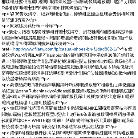
郴鍒楋紝娑佃搵鐬緸闋埌鑵崇殑鐢㈠搧锛岄倓鎷嶆敐鐬鍌冲ぇ鐗囥
€傜櫦鍞暥澶╋紝闁€搴楀澶ф帓闀烽緧銆?/p>
<p> 鍙€欎欢鐞冭。绌剁珶绁炲鍦ㄥ摢锛屼互鑷虫柤璁撳叏涓栫晫閮
借垐濂笉宸?</p>
<p> 閬嬪嫊浼戦枒棰ㄧ洓琛?/p>
<p>寰炲ぇ鐠板渚嗙湅锛屼粖澶╃殑鐞冭。涓嶅啀灞€闄愭柤鐞冨牬锛
岄亱鍕曢ⅷ鏍肩殑鏈嶉＞闁嬪瓒婁締瓒婂鍦板嚭鐝惧湪澶ц灏忓贩
锛屼竴濡?0骞翠唬閬嬪嫊鍝佺墝鍊?<a
href="
http://www.filatw.com/fp/casual-shoes-bn-f1dad882-1/
">fila 鎳
朵汉鎷?/a>鍜孎ILA銆丆hampion绛?鍗犻牁琛楅牠涓€鑸€備笘鐣屽湪
鏃ョ泭闁嬫斁鍙婂悜澶氬厓鍖栫櫦灞曪紝闄ゅ幓姊濇妗嗘寰岋紝浠ュ
線璎涙眰闅庣礆銆佽韩浠借獚鍚岀殑姒傚康涔熼€愭几妯＄硦銆傚湪涓
嶅彈闄愮殑鎯呮硜涓嬶紝浜哄€戞洿鍌惧悜鏂奸伕鎿囦竴绋紩鏉句紤闁
戠殑鐢熸椿鏂瑰紡銆?/p>
<p> 鎶撲綇鍟嗘鐨勯亱鍕曞搧鐗屽€戦枊濮嬫贩璺℃柤鍚勫ぇ鏅傚皻鍦
堬紝寰濭oshaRubchinskiyxAdidas鍒板湅鍏х殑鏉庡锛屽埌铏曞綄婕
憲涓€鑲￠亱鍕曚紤闁戦ⅷ銆傚彈鍒版祦琛岀殑榧撳惞锛岀悆琛ｈ嚜鐒
舵洿瀹规槗琚ぇ鐪炬帴鍙椼€?/p>
<p> 鑰屼竴鍚戝挤瑾夸互閬嬪嫊鍝＄偤涓荤殑NIKE閫欏叐骞翠技涔庝篃
闁嬪鍢楄│璧板競鍫村寲璺窔锛岀妤甸€茶粛鏅傚皻闋樺煙銆傚儚鏃
╁墠灏辫垏OFF-WHITE鑱悕鎺ㄥ嚭鐬竴绯诲垪鐞冮瀷瑷▓锛屾渶鏂
扮殑瓒崇悆绯诲垪鑱箻浼佸妰涔熺暟甯稿紩浜虹煔鐩€?/p>
<p> 鐒惰€屾檪灏氱祩姝搁毣鏄竴绋嚐閵锋墜娈碉紝鍍呴潬鎷嶆敐鏅