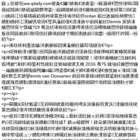
鏃ュ牨锛坵ww.qdaily.com锛夈€嬭锛氣€滄瘡鍌㈠簵灏嶈€愬悏渚嗚閮
藉緢閲嶈锛屼絾閫欎竴鍌㈠緢鐗规畩銆傞€欐槸鎴戝€戝叏鐞冪涓€鍌
㈢眱鐞冮珨椹楀簵銆傛妸绫冪悆绯诲垪銆丣ordan 鍜岀敓娲绘柟寮忛
鐨勭眱鐞冮瀷鏀惧埌涓€璧风灜銆傗€濆湪姝や箣鍓嶏紝Dennis 宸插湪
鑰愬悏宸ヤ綔鐬?19 骞达紝浠栫殑涓婁竴浠借伔浣嶆槸鑰愬悏鍖楃編鍦
板崁闆跺敭鍓附瑁侊紝鏁堝姏鐩寸嚐銆侀姺鍞強鐢㈠搧瑕忓妰閮ㄩ杸
銆?/p>
<p>浠栨柊杩戞湁鐬€嬩腑鏂囧悕瀛楋紝鑼冩瓙鐩涖€?/p>
<p>鍩锋帉澶т腑鑿崁闆跺敭涔嬪緦锛岃寖姝愮洓鎵撶畻鎶婁粬閬庡幓
缍撶嚐鐩寸嚐搴楅嫪鐨勭稉椹楀京鍒跺埌閫欒！渚嗐€備粬鏈汉鏈€杩
戜竴娆″湪鍏枊鍫村悎鍑虹従锛屾噳瑭叉槸 2016 骞?5 鏈堬紝鑰愬悏鍦
ㄧ編鍦嬪簳鐗瑰緥闁嬭ō鐬竴鍌⑩€滅ぞ鍗€搴椻€濄€傚悓妯ｅ湪鍓僵
鍎€寮忎笂锛孌ennis van Oossanen 鎶婃柊搴楃ū鐐哄叕鍙糕€滃皪瀵嗘
瓏鏍瑰窞鐨勬壙璜锯€濓紝寮疯鏂板簵灏囨徊閫忓埌鐣跺湴鐨勭ぞ鍗
€鍘汇€?/p>
<p></p>
<p></p>
<p>閫欐ǎ浣犲氨鍙互鐞嗚В鐐轰粈楹间竴浜涘爆鏂煎寳浜湰鍦熺殑绫
冪悆鐗硅壊涔熷嚭鐝惧湪搴楀収銆?/p>
<p>姣斿澧讳笂鐨勨€滄帴涓€鎾ュ厭鈥濆瓧妯ｏ紝鏄寚琛楅牠绫冪悆
杓祦涓婂牬姣旇辰鐨勮瑾烇紱T 鎭ゅ嵃鑺辫！鍏朵腑涓€鍊嬪彲渚涢
伕鎿囩殑鍦栨鈥滃樋鐡封€濄€傗€滅摲鈥濇槸鍖椾含浜哄舰瀹瑰郊姝ら
棞绯荤壒鍒ュソ鐨勪竴绋娉曪紝鈥滃樋锛岀摲鈥濅篃鍙互鐪嬩綔鍜