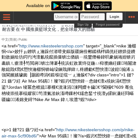
Available on
Login
Sign Up
Forgot password
たい
きち
よう
ざいちゅう
くに
すい
こう
らん
たま
ぶんか
は
ぜん
たま
さいだい
てき
たいけん
耐
吉
要
在中
國
推
廣
籃
球
文化
，
把
全
球
最大
的
體驗
中文(简体)
Public
<a href="
http://www.nikesteelersshop.com
" target="_blank">nike 瀹樼
恫</a>姣忓ぉ鐐哄ぇ瀹跺付渚嗗叏鏂版疆娴佺郴鍒楀柈鍝侊紝鐐烘偍鐨
勭敓娲绘坊鍔犳洿澶氱殑鑹插僵锛岀偤鎮ㄧ殑鐢熸椿鍏呮豢娲诲姏锛岃
畵鎮ㄦ瘡澶╀笉閲嶈锛岀簿褰╃殑浜虹敓寰炵従鍦ㄩ枊濮嬶紝鏁珛闂滄
敞鎴戝€戣€愬悏瀹樼恫锛屾垜鍊戝皣鍏ㄦ柊鐨勮€愬悏澶波鍠搧浠ュ
強閬嬪嫊璩囪▕灏囦竴涓€鍛堢従绲﹀ぇ瀹躲€?div class="intro">1 鏈?
21 鏃ワ紝 Air Max 95鍝！璨?鍜岃€愬悏鍏ㄧ悆鏈€澶х殑鈥滆€愬悏
鍙?Jordan 绫冪悆楂旈搴椻€濆湪涓湅闁嬫キ鐬€?閫欏€?609 骞虫
柟绫崇殑搴楅嫪宸笉澶氭湁鈥滀竴鏁村€嬬悆鍫寸殑澶у皬鈥濓紝閰嶇
疆鐬浠婂叏鐞?Nike Air Max 鍏ㄦ埃澧?鍜?/div>
<p>1 鏈?21 鏃ワ紝<a href="
http://www.nikesteelersshop.com/p/nike-
air-max-5cf90bd6/
">Air Max 95鍝！璨?/a>鍜岃€愬悏鍏ㄧ悆鏈€澶х殑