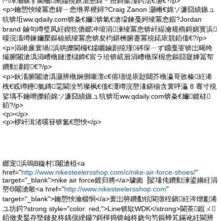
㈠墠灞曠ず閫欐闉嬬殑鈥滄懇鎿﹀拰鎶撳湴鍔涒€濄€?/p>
<p>鑰愬悏绫冪悆鍏ㄧ悆绺界稉鐞?Craig Zanon 灏嶃€婂ソ濂囧績鏃ュ
牨锛坵ww.qdaily.com锛夈€嬭锛氣€滄垜鍊戞妸绫冪悆鍜?Jordan
brand 鏀句竴璧凤紝鍥犵偤鎯冲埌涓湅绫冪悆锛屽緢瀹规槗鎶婂寳浜
暥浣滀竴鍊嬭檿鏂硷紙绫冪悆锛夋枃鍖栦腑蹇冪殑鍩庡競銆傗€?/p>
<p>涓嶉亷寰堝浜哄皪閫欏€嬬矖鏀剧殑瑾硶琛ㄧず鐤戞叜锛岀暍绔
熶腑闂滄潙涓嶆槸鏈濋櫧鍗€宸ラ珨锛屼篃涓嶆槸琛楃悆鏂囧寲婵冨帤
鐨勬澅鍠€?/p>
<p>鈥滀腑闂滄潙灏辨槸娴侀噺澶с€傛瓙缇庡尟閮芥槸瀛哥敓榛紝浠
栧€戜竴鑸氨鏄毣閫涗笉璨枫€傗€濅竴浣嶅湪鍖椾含寰呯灜 8 骞寸殑
娑堣不鑰呭皪銆婂ソ濂囧績鏃ュ牨锛坵ww.qdaily.com锛夈€嬭鍍硅
銆?/p>
<p></p>
<p>椤屽湒渚嗘簮锛氳€愬悏</p>
鎯宠浜嗚В鏇村闂滄柤<a
href="
http://www.nikesteelersshop.com/c/nike-air-force-shoes/
"
target="_blank">nike air force鍍归將</a>璩囪▕娑堟伅鐨勬湅鍙嬶紝涓
嶅Θ闂滄敞<a href="
http://www.nikesteelersshop.com
"
target="_blank">鑰愬悏瀹樼恫</a>寰岀簩鐨勫牨閬撴秷鎭紝涔熷彲浠
ユ坊鍔?strong style="color: red;">Line锛歍WDK</strong>閫茶鍜ㄨ
銆傚叏鍫存墍鏈夋柊鍝佷綆鑷?鎶樿捣锛屾柊娆句笉鏂蜂笂鏋讹紝閫辨