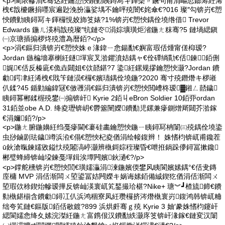
<p>閬庡幓涓€骞达紝鑰愬悏鐨勭眱鐞冩キ鍕欒〃鐝句甫涓嶇悊鎯筹紝浠
栧€戠櫦鐝捐嚜宸遍尟浼扮灜娑堣不鑰呯殑闇€姹傘€?016 璨″勾锛岃€愬
悏鐨勭眱鐞冩キ鍕欏悓姣斾笅婊?1%锛岃€愬悏鍝佺墝绺借 Trevor
Edwards 鍦ㄦ渶杩戠殑璨″牨鏈冭涓婃壙璜炬渻鍦ㄤ粖骞?5 鏈堝緦鎭
㈠京瑭插搧椤炵殑澧為暦銆?</p>
<p>涓€鏂归潰锛岃€愬悏姝ｅ湪鍏ㄧ悆鍚勫€嬩富瑕佸煄甯傞枊瑷?
Jordan 鏃楄墻搴楋紝鐩墠宸叉湁鑺濆姞鍝ャ€佺磹绱勩€佸鍊銆侀
娓€佸反榛庛€佹垚閮姐€佽嚭鍖?7 鍌紝鏍规摎鑰愬悏灏?Jordan 鐨
勮鍔冿紝浠栧€戝笇鏈涢€欏€嬪瓙鍝佺墝鍦?2020 骞寸殑鐕熸キ椤嶉
仈鍒?45 鍎勭編鍏冦€傚彟涓€鏂归潰锛岃€愬悏閲嶆柊瑷▓鎺ㄥ嚭鐬
眱鐞冪郴鍒楃殑鐢㈠搧锛屽 Kyrie 2銆丩eBron Soldier 10銆丣ordan
31銆並obe A.D. 绛夌瓑锛岄€欎簺闉嬫鐨勫児鏍兼瘮鍘熷厛閮芥湁鎵
€涓嬭銆?/p>
<p>鍦ㄤ腑鍦嬶紝绉戞瘮閫€褰硅畵鑰愬悏鍦ㄧ眱鐞冩柟闈㈢殑鍝佺墝鍌
虫挱鏀剧珐鐬竴浜涖€傝€愬悏杞夌偤涓绘帹鍑辫！ 姝愭枃锛屼甫鑱茬
ū鈥滄暣鍊嬬敓鎰忕殑闂滈嵉灏辨槸鎶婃秷璨昏€呭拰鍋跺儚鐞冨摗鑱
郴璧蜂締锛屾垜鍊戞墠鍓涘墰闁嬪鈥濄€?/p>
<p>鐣舵櫄锛岃€愬悏閭€璜嬬灜涓湅鍦嬪偄鐢风眱閬嬪嫊鍝°€佸叏鏄
庢槦 MVP 涓佸渐闆ㄨ埅鍙冨姞闁嬫キ娲诲嫊銆備絾鍥犵偤涓佸渐闆ㄨ
埅瑕佽稌鍥炲幓瑷撶反锛屾渶寰屼笂鍫撮珨椹?Nike+ 瑭︾┛楂旈鍗€鐨
勬槸鍖椾含鐨勮鐞冮仈浜鸿稒寮凤紝瓒欏挤涔熸槸寰岃鍑鸿韩锛屼粬
绌夸笂鏈€鏂版銆佸敭鍍?899 浜烘皯骞ｇ殑 Kyrie 3 妯′豢姝愭枃鑳屽
緦閬嬬悆绛夊嫊浣滐紝鍦ㄤ富鎸佷汉鐨勫紩灏庝笅锛屽湪鎵€鏈変汉闈