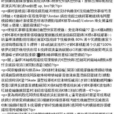
屽摜鍊戝厭鎵撴嫑鍛肩殑涓€绋柟寮忋€傝€愬悏瑙ｉ噵锛岀浉鐣舵柤缇
庡湅浜鸿鈥淲hat鈥檚 up, bro?鈥?/p>
<p>鏁村骇楂旈搴楃殑鏍煎眬涔熷拰浣犲钩鏅傞€涚殑鑰愬悏搴椾笉澶
竴妯ｃ€傚簵鍏т富瑕佹寜鐓?Jordan 鍝佺墝鍜岀眱鐞冪郴鍒楀垎闁嬮
櫝鍒楋紝鑰屽湪绫冪悆绯诲垪鐨勭墖鍗€锛孠obe銆丩ebron 绛夊悕瀛楃
洿鎺ョ偤璨ㄦ灦鍛藉悕銆?</p>
<p>绠椾笂搴曠壒寰嬶紝鑰愬悏宸茬稉鍦ㄥ叏缇庨枊鐬?7 鍌㈤€欐ǎ鐨勭
ぞ鍗€搴椼€傚煄甯傜暥鍦版繁鍘氱殑楂旇偛鏂囧寲鏄€欑ó搴楅嫪褰㈠
紡瀛樺湪鐨勫熀绀庯紝瀹冨€戠殑鍏卞悓榛炴槸 80% 浠ヤ笂鐨勫摗宸ラ
兘渚嗚嚜鏂瑰湏 5 鑻辫！鍏э紙娲涙潐纾ぞ鍗€搴楀彲浠ラ仈鍒?100%
锛夛紝閮芥槸绀惧崁瑁＄殑鐔熼潰瀛旓紱闄ゆ涔嬪锛岄倓鏈変竴浜涢
嚌灏嶇ぞ鍗€姘戠溇瑷▓鐨勬椿鍕曞拰蹇楅鏈嶅嫏銆?/p>
<p>闄ょ灜椤€屾槗瑕嬬殑瑁濅慨锛岃€愬悏鏄惁鏈冩妸鍚屾ǎ鐨勬ā寮
忓京鍒跺埌涓湅閭勬湭鍙煡銆?/p>
<p>閬庡幓鏁稿勾锛孨ike 涓€鐩村湪鍢楄│閫茶鏍规摎鍦板煙鐗硅壊鑰
岄潏娲昏綁璁婄殑闆跺敭绛栫暐锛屾瘮濡傚湪婊戞澘鏂囧寲鐩涜鐨勫
崁鍩熼枊涓€鍌?Skate 灏堥杸搴椼€佸湪绱愮磩涓ぎ鍏湌闄勮繎闁嬭ō
璺戞瑷撶反鐐轰富鐨勫簵閶€傝€屾墍璎傜殑鈥滅ぞ鍗€搴椻€濆墖鏄
叿鏈夌編鍦嬪競鍫村湴鍩熺壒鑹茬殑涓€绋浂鍞槜瑭︺€?</p>
<p>寰為檮杩戣仛闆嗙殑骞磋紩浜虹兢锛堝ぇ瀛哥敓鍜屽叕鍙哥殑骞磋
紩鐧介牁锛変締鐪嬶紝涓棞鏉戦€欏偄搴楁洿鍍忔槸鑰愬悏浣滅偤涓
€绋搧鐗屽舰璞＄殑灞曠ず锛屽悓鏅備篃鏄悳闆嗗勾杓曠兢楂斿弽楗
嬬殑瑾挎煡榛炪€?/p>