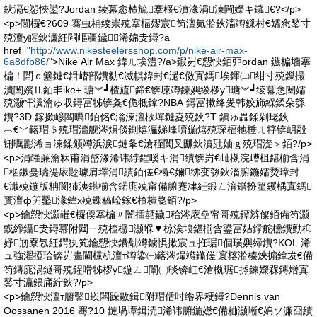
鈥滆€愬悏鍙?Jordan 绫冪悆楂旈搴椻€濆湪涓湅闁嬫キ鐬€?</p>
<p>閫欏€?609 骞虫柟绫崇殑搴楅嫪宸笉澶氭湁鈥滀竴鏁村€嬬悆鍫寸
殑澶у皬鈥濓紝閰嶇疆鐬浠婂叏鐞?a
href="
http://www.nikesteelersshop.com/p/nike-air-max-
6a8dfb86/
">Nike Air Max 鍏ㄦ埃澧?/a>鍜岃€愬悏銆丣ordan 鏃楄墻搴
楄！閭ｄ簺鏈€鍓嶆部鐨勨€滅帺鍏封€濄€傚寘鎷埃鍕㈢绀寸殑鏁撮
潰闉嬪⒒銆丯ike+ 瑭︾┛楂旈鍗€锛堜竴鍊嬩緵椤у瑭︾┛绫冪悆闉嬬
殑灏忓瀷瀹ゅ収鐞冨牬锛夈€佹牴鎿?NBA 鐞冨摗绛夎韩姣斾緥鍒朵綔
鐨?3D 鎵撳嵃闆曞銆佲€滃湅澶栨墠鏈夌殑鈥?T 鎭ゅ畾鍒剁珯鈥
︹€﹀簵瑁＄殑瑁濇舰涔熼倓鍘熺灜娣峰嚌鍦熺殑琛楅牠棰ㄦ牸锛岄毃
铏曞彲浠ョ湅鍒颁竴浜涙鏈夆€滄秷闃叉爴鈥濆瓧妯ｇ殑瑁濋＞銆?/p>
<p>涓嶉亷瀹冧甫涓嶅湪浠讳綍鍟嗘キ涓績锛岃€屾槸浣嶆柤鍖椾含涓
棞鏉戞瓙缇庡尟璩肩墿涓績銆傞€欏€嬭绋变綔鈥滀腑鍦嬬熃璋封
€濈殑鍦版柟閬犻洟鍖椾含鍩庣殑甯備腑蹇冿紝鍛ㄥ湇鐠扮篂钁楀寘鎷
寳澶ф竻鑿湪鍏х殑鏁稿崄鎵€楂樻牎銆?/p>
<p>鑰愬悏灏嶉€欏偄搴楄〃闇插嚭鐬秴涔庡皨甯哥殑鐔辨儏銆備笉灏
戜締鑷叏鐞冪附閮ㄧ殑楂樼灏堢▼椋涘埌鍖椾含鍙冨姞鐣舵櫄鐨勯枊
妤剙寮忥紝鍔犱笂鑰愬悏鐨勪竴鐪惧摗宸ュ拰琚個璜嬩締鐨?KOL 浠
ュ強濯掗珨锛岃畵閫欓杭澶т竴鍌㈠簵涔熶竴鏅傞’寰楁湁榛炴搧鎿犮€備
笉鏄庣湡鐩哥殑鍟嗗牬椤у鍦ㄥ闈㈠晱锛屸€滄槸琚摢鍊嬫槑鏄熷寘
鍫寸灜鍡庯紵鈥?/p>
<p>鑰愬悏澶т腑鑿崁闆跺敭鍓附瑁佸吋绺界稉鐞?Dennis van
Oossanen 2016 骞?10 鏈堝墰鍓涜浠讳腑鍦嬨€備粬灏嶃€婂ソ濂囧績