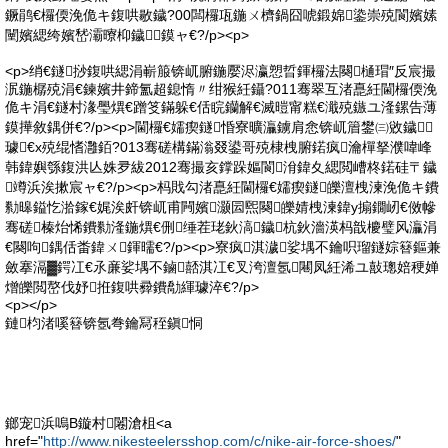
鐝鹃€欏偄浼佹キ鍑哄敭鐬?00闆欏瓨鍦ㄨ櫅鍋囧唬鍛婂鍌崇殑閬嬪嫊
闉嬪緦绔嬪嵆灞曢枊鐬鏌ャ€?/p><p>
<p>绡€鐩挱鍑哄緦涓嶄箙锛屼腑鍦嬮浕瀛愬晢鍕欏法闋樋瑁″反宸撮
泦鍦樼殑涓€鍊嬪井鍗氳超鎴惰〃绀猴紝鑷?011骞翠互渚嗭紝閫欏偄浼
佹キ涓€鐩村湪璺熼€蹭笅鏋躲€佸睆钄解€滅暟甯糕€濈殑鏃ユ湰鏍告薄
鏌撶敘鍝併€?/p><p>閫欏€嬬瘈鐩惛寮曠灜鐪肩悆锛屼篃鐢㈢敓鐬
璩€х殑绲愭灉銆?013骞磋構鏋滃叕鍙哥殑棣栧腑鍩疯瀹樿拏濮喡峰
韩鍏嬩綔鍑洪亾姝夛紱2012骞撮亥鐣跺嫗閬洕鍏夊緦閲嶆柊鍩硅〒鐬
竴浜涘摗宸ャ€?/p><p>杩戝勾渚嗭紝閫欏€嬬瘈鐩皪澶栧湅浼佹キ鐨
勬暤鎰忔湁鎵€娓涘皯锛屼甫闁嬪灏囩煕闋皪婧栧湅鍏у搧鐗屻€傚幓
骞磋榛炲悕鐨勬湰鍦熼€侀缍茬珯鈥滈鐬杭鈥濇渶杩戠櫦璧风灜涓
€闋呴鍝佸畨鍏ㄨ鍕曘€?/p><p>寮疯淇濊娑堣不鑰呮瑠鐩婃簮鏂兼
斂搴滆▓鍔冮€氶亷娑堣不鏀嚭淇冮€叉洿澶氬闀凤紝浠ユ敼璁婄稉婵
熷皪閲嶅伐妤拰鍑哄彛鐨勪緷璩淬€?/p>
<p></p>
鏈枃渚嗘簮锛氬弮鑰冩秷鎭恫
鎯宠浜嗚В鏇村闂滄柤<a
href="
http://www.nikesteelersshop.com/c/nike-air-force-shoes/
"