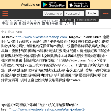
Available on
Login
Sign Up
Forgot password
び
ばい
たい
きちс
�營
しょう
ふ
さい
ひ
にん
えいきょう
せん
おく
しゅうにゅう
けい
かく
美
媒
-
耐
吉
E
銷
不
再
被
忍
影響
3
千
億
收入
計
劃
中文(简体)
Public
<a href="
http://www.nikesteelersshop.com
" target="_blank">nike 瀹樼
恫</a>姣忓ぉ鐐哄ぇ瀹跺付渚嗗叏鏂版疆娴佺郴鍒楀柈鍝侊紝鐐烘偍鐨
勭敓娲绘坊鍔犳洿澶氱殑鑹插僵锛岀偤鎮ㄧ殑鐢熸椿鍏呮豢娲诲姏锛岃
畵鎮ㄦ瘡澶╀笉閲嶈锛岀簿褰╃殑浜虹敓寰炵従鍦ㄩ枊濮嬶紝鏁珛闂滄
敞鎴戝€戣€愬悏瀹樼恫锛屾垜鍊戝皣鍏ㄦ柊鐨勮€愬悏澶波鍠搧浠ュ
強閬嬪嫊璩囪▕灏囦竴涓€鍛堢従绲﹀ぇ瀹躲€?div class="intro">鍙冭
€冩秷鎭恫3鏈?7鏃ュ牨閬撶編濯掔ū锛?Jordan 1 濂?鍜岃€愬悏鍏徃
鍦ㄧ敱涓湅鍦嬪偄闆昏鑷烘挱鍑虹殑涓€妾斾互淇濊娑堣不鑰呮瑠鐩
婄偤涓婚鐨勭瘈鐩腑閬埌鎵硅锛屽皫鑷撮€欏€嬮亱鍕曞搧鐗屽湪
鍏跺叏鐞冪浜屽ぇ甯傚牬鐨勪俊璀藉彈鎼嶃€?/div>
<p>鍙冭€冩秷鎭恫3鏈?7鏃ュ牨閬撶編濯掔ū锛?a
href="
http://www.nikesteelersshop.com/p/air-jordan-1-