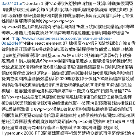
3a07401a/
">Jordan 1 濂?/a>鍜岃€愬悏鍏徃鍦ㄧ敱涓湅鍦嬪偄闆昏
鑷烘挱鍑虹殑涓€妾斾互淇濊娑堣不鑰呮瑠鐩婄偤涓婚鐨勭瘈鐩腑
閬埌鎵硅锛屽皫鑷撮€欏€嬮亱鍕曞搧鐗屽湪鍏跺叏鐞冪浜屽ぇ甯傚
牬鐨勪俊璀藉彈鎼嶃€?/p><p></p><p>
</p><p>鎿氬江鍗氭柊鑱炵ぞ缍茬珯3鏈?5鏃ュ牨閬擄紝閫欒嚭涓€骞翠
竴搴︽棬鍦ㄦ洕鍏変紒妤€滈粦骞曗€濈殑鏅氭渻锛岄粸鍚嶆壒瑭?a
href="
http://www.nikesteelersshop.com/p/nike-run-shoes-
0da2d4ef/
">Nike react element 87 棣欐腐</a>鍜岃€愬悏铏涘亣瀹ｅ偝
鍏剁眱鐞冮瀷銆傞€欏€嬬瘈鐩寚鍑猴紝閫欏偄楂旇偛鐢ㄥ搧宸ㄩ牠瀹
ｇū鍏堕亱鍕曢瀷瑁¤鏈塟oom Air姘ｅ锛岀劧鑰屾秷璨昏€呰卜鍒扮
殑闉嬭！涓︽矑鏈夈€?/p><p>閫欎竴鏇濆厜姝ｇ櫦鐢熷湪涓€鍊嬭€愬
悏姣斾互寰€浠讳綍鏅傚€欓兘鏇撮渶瑕佷腑鍦嬪競鍫村闀风殑鏅傛湡
銆傞€欏偄鍏徃鐩墠鍦ㄧ編鍦嬫闈㈣嚚鏇村姞婵€鐑堢殑绔剁埈锛屽
毚閲嶅奖闊跨灜瑭插叕鍙稿埌2020骞存敹鍏ラ仈鍒?00鍎勭編鍏冪殑瑷
堝妰銆傜浉姣斾箣涓嬶紝涓湅甯傚牬鐨勯姺鍞涓€璺鍗囷細鎺掗
櫎璨ㄥ梗褰遍熆锛屾渶杩戜竴鍊嬪搴﹀叕浣堢殑妤妇澧為暦鐬?7%
銆?/p><p>鎰涘痉鑿风搳鏂叕鍙哥殑鍒嗘瀽甯綀钀婃仼路浜炰集鍕
掕锛岄€欒嚭鏅氭渻鎵€甯朵締鐨勮矤闈㈠奖闊垮彲鑳藉彇姹烘柤鎵硅
鏄惁鏈冩摯鏁ｃ€?/p><p>浠栬锛氣€滀竴浠藉牨鍛婂彲鑳戒笉闇€瑕
侀亷澶氭摂蹇冦€備絾濡傛灉褰遍熆鎿村ぇ銆佸獟楂斿牨閬撳澶氱殑瑭
憋紝浜嬫厠灏辨渻鐧肩敓璁婂寲銆傗€?/p><p>鑰愬悏鍏徃15鏃ヨ〃绀
猴紝瀹冨湪鍘诲勾4鏈堢灜瑙ｅ埌锛屾湁300闆欏湪鑿姺鍞殑
Hyperdunk 2008 FTB閬嬪嫊闉嬫弿杩颁笉婧栫⒑锛屼甫涓嶅儚鎵€瀹ｅ