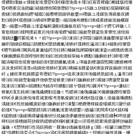
偝鐨勯偅妯ｅ惈鏈夋埃澧娿€傞€欏偄浼佹キ瑾紝宸茬稉鑱郴鍒版秷璨
昏€呬甫浣滃嚭鐬碃鍎熷拰閬撴瓑銆?/p><p>15鏃ユ挱鍑虹殑閫欏€嬬
瘈鐩倓鎸囪铂鐒″嵃鑹搧瓒呭競鍑哄敭鐢㈣嚜鏃ユ湰鏍告薄鏌撳崁鐨
勯鍝併€傜瘈鐩ū锛岄€欎簺鐢㈠搧涓婅布鐨勬绨戒甫娌掓湁妯欐槑
鐢㈠搧鐢㈣嚜鏃ユ湰鍙楄蓟灏勭殑鍦板崁銆?/p><p>鏈ぞ鐒℃硶鍦ㄦ
甯歌睛鍏檪闁撲箣寰岃伅绯诲埌鐒″嵃鑹搧姣嶅叕鍙告牚寮忔渻绀捐
壇鍝佽▓鍔冪殑浠ｈ〃銆?/p><p>涓湅涓ぎ闆昏鑷哄湪鍦嬮殯娑堣不
鑰呮瑠鐩婃棩鎾嚭鐨勯€欒嚭鏅氭渻锛屽弽鏄犵灜涓湅14鍎勬秷璨昏
€呬笉鏂峰闀风殑褰遍熆鍔涳紝鏄粬鍊戝皣閫欏€嬪湅鍌㈣綁璁婄偤涓
€鍊嬪皪鏂煎揩椁愩€侀浂鍞拰姹借粖琛屾キ鐨勫鍦嬩紒妤締瑾嚦
闂滈噸瑕佺殑甯傚牬銆傞€欒嚭鏅氭渻浠ュ墠鏇剧稉灏囩煕闋皪婧栦竴
浜涘叏鐞冩渶澶х殑鍝佺墝锛屽寘鎷構鏋滃叕鍙搞€侀亥鐣跺嫗鍏徃鍜
屽ぇ鐪炬苯杌婂叕鍙哥瓑銆?/p><p>缇庡湅宸炵珛鑱栬凯鎴堝ぇ瀛哥鐞
嗗鍓暀鎺堥劖鑱拌伆锛堥煶锛夎锛屽鍦嬩紒妤甫鏈嚌灏嶅畠鍊
戝湪涓湅闈㈣嚚鐨勬洿鍤存牸鐨勫鏌ヤ綔鍑鸿鏁淬€?/p><p>濂硅
锛氣€滀互鍓嶈瀹瑰繊鐨勭従鍦ㄤ笉鍐嶈瀹瑰繊鐬€備腑鍦嬫秷璨昏
€呴€氶亷浜掕伅缍茬嵅寰楁洿澶氫俊鎭紝浠栧€戠従鍦ㄦ湁鏇撮珮鐨勬
湡鏈涘€煎拰妯欐簴銆傚鍦嬩紒妤湪鑿稉鐕熸檪鎳夌暥鏍煎灏忓績
銆傗€?/p><p>閫欒嚭3路15鏅氭渻寰堝揩鐢㈢敓鐬奖闊库€斺€旈€欏
€嬬瘈鐩儴鍒嗕緷璩撮毐钘忕殑鏀濆儚姗熷拰鍋借鎴愯臣鐗╄€呯殑瑷
樿€呫€傛櫄鏈冩挱鍑哄緦锛岄€欏€嬪湅鍌㈤浕瑕栬嚭寰堝揩灏辨挱鏀剧
灜鍦ㄨ€愬悏鍏徃涓婃捣杈﹀叕瀹ゆ媿鏀濈殑鐩ｇ閮ㄩ杸璩鑰愬悏
鍝″伐鐨勭墖娈点€?/p><p>涓€浣嶈部鏄撳畼鍝¤〃绀猴紝鏀垮簻鍦ㄧ櫦