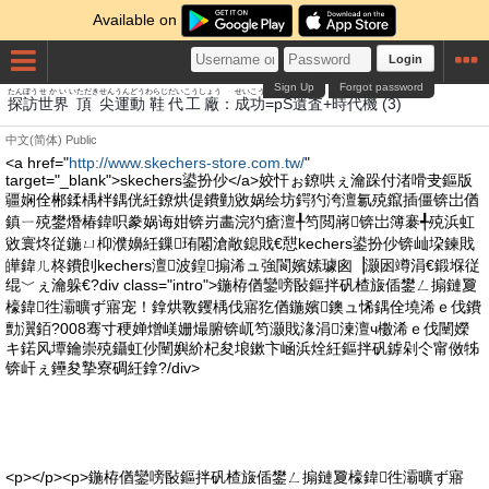
Available on
Login
Sign Up
Forgot password
たんぼう
せかい
いただき
せん
うんどう
わらじ
だい
こうしょう
せいこう
い
さ
じだい
き
探訪
世界
頂
尖
運動
鞋
代
工廠
：
成功
=pS
遺
査
+
時代
機
(3)
中文(简体)
Public
<a href="
http://www.skechers-store.com.tw/
"
target="_blank">skechers鍙扮仯</a>姣忓ぉ鐐哄ぇ瀹跺付渚嗗叏鏂版
疆娴佺郴鍒楀柈鍝侊紝鐐烘偍鐨勭敓娲绘坊鍔犳洿澶氱殑鑹插僵锛岀偤
鎮ㄧ殑鐢熸椿鍏呮豢娲诲姏锛岃畵浣犳瘡澶╀笉閲嶈锛岀簿褰╃殑浜虹
敓寰炵従鍦ㄩ枊濮嬶紝鏁珛闂滄敞鎴戝€憇kechers鍙扮仯锛屾垜鍊戝
皣鍏ㄦ柊鐨剆kechers澶波鍠搧浠ュ強閬嬪嫊璩囪▕灏囦竴涓€鍛堢従
绲﹀ぇ瀹躲€?div class="intro">鍦栫偤鑾嗙敯鏂拌矾楂旇偛鐢ㄥ搧鏈夐
檺鍏徃灞曠ず寤宠！鎿烘斁钁楀伐寤犵偤鍦嬪鐭ュ悕鍝佺墝浠ｅ伐鐨
勯瀷銆?008骞寸稉婵熷嵄姗熶腑锛屼笉灏戝湪涓湅澶ч櫢浠ｅ伐闉嬫
キ鍩风墰鑰崇殑鑷虹仯闉嬩紒杞夋埌鏉卞崡浜烇紝鏂拌矾鎼剁仒甯傚牬
锛屽ぇ鑸夋摯寮碉紝鎿?/div>
<p></p><p>鍦栫偤鑾嗙敯鏂拌矾楂旇偛鐢ㄥ搧鏈夐檺鍏徃灞曠ず寤