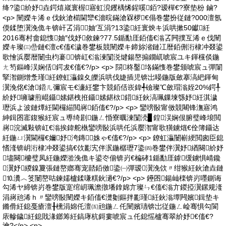
绛?鍌紒妤垚鍔熺嵅寰楃寤虹渷钁楀悕鍟嗘銆?瑷樿€?寮垫枌 鏀?
<p> 闉嬫キ浠ｅ伐鈥滄櫤閫犫€濇晥鏋滄槑椤€傝巻鐢扮従鏈?000澶氬
偄鍒堕瀷浼佹キ锛屽叾涓妯′互涓?13鍌紝寰炴キ浜哄摗50钀紝
2016骞村畬鎴愯妯″伐妤敘鍊?77.5鍎勫厓銆傗€滃叾闁撲互浠ｅ伐闉
嬫キ璨㈢嵒鏈€澶с€傗€濊巻鐢板競闉嬫キ鍗旀渻鏈冮暦銆侀洐棣冲叕鍙
歌懀浜嬮暦闄虫枃褰锛屸€滃湅闅涚煡鍚嶅搧鐗屼唬宸ユキ鍕欓倓鍦
ㄤ笉鏂峰洖娴佸鍔犮€傗€?/p> <p> 閯柊鑿垎鏋愯巻鐢颁唬宸ュ彈闈
掔潪鍘熷洜瑾紝鐐虹灜鎳夊皪浜哄伐婕插児锛岀暥鍦版斂搴滈紦鍕甸
瀷浼佲€滄鍣ㄦ彌宸モ€濓紝鐢卞競銆佸崁鍏╃礆璨℃斂瑁滃姪20%鍔╀
紒妤噰璩煎崐鑷嫊鍖栧拰鑷嫊鍖栨鍣紝鈥滈珮鏁堜綔妤紝淇濊
瓑浜よ波鏈燂紝閫欏緢閲嶈銆傗€?/p> <p> 鑾嗙敯甯傚競闀锋潕寤鸿
紳鍓囨寚鍑猴紝宸ュ尃绮剧鍦ㄥ惛寮曞湅闅涜▊鍠洖娴佷腑璧峰埌閲
嶈浣滅敤锛屸€滃挨鍏舵槸鑾嗙敯浜哄仛浜嬮潪甯歌獚鐪熴€佺簿鑷达
紝鍦ㄩ瀷閫欏€嬭妤洿鏄姝ゃ€傗€?/p> <p> 鐐虹灜闄嶄綆閲囪臣鎴
愭湰锛岄洐棣冲叕鍙搞€佽彲宄伴泦鍦樼瓑7鍌㈣巻鐢伴瀷妤緧闋紒妤
壗闋櫦璧凤紝鍦嬫湁浼佹キ鍙冭偂锛岃€楄硣1鍎勫厓鎼缓鐪惧崝鑱
瀷妤緵鎳夐張鏈嶅嫏骞宠嚭銆傚鍌㈠彈瑷瀷浼佽〃绀猴紝鈥滄垚鏈
⒑瀵︿笅闄嶅咕鍊嬬櫨鍒嗛粸鈥濄€?/p> <p> 鑸囨鍚屾檪锛岃嚜鍘诲
勾浠ヤ締锛岃巻鐢版寔绾岄珮澹撴墦鎿婂亣璨ㄣ€傗€滃亣鍐掗瀷鏍规湰
涓嶈兘浠ｈ〃鑾嗙敯闉嬫キ銆傗€濋劖鏂拌彲瑾紝鈥滃墰闁嬪鍓垫キ
鏅傦紝鎴戞瘡澶╂櫄涓婂仛澶㈤兘鍦ㄥ仛闉嬪瓙锛岀従鍦ㄥ崄骞惧勾閬
庡幓鐬紝鎴戝湪鎯筹紝鎬庨杭鎶婁唬宸ュ仛鎴愮櫨骞翠紒妤€傗€?
瀹?</p> <p>