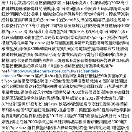
宠！鎿烘斁钁楀伐寤犵偤鍦嬪鐭ュ悕鍝佺墝浠ｅ伐鐨勯瀷銆?008骞寸
稉婵熷嵄姗熶腑锛屼笉灏戝湪涓湅澶ч櫢浠ｅ伐闉嬫キ鍩风墰鑰崇殑鑷
虹仯闉嬩紒杞夋埌鏉卞崡浜烇紝鏂拌矾鎼剁仒甯傚牬锛屽ぇ鑸夋摯寮碉
紝鎿掍笅鏂嚤濂囥€乲arrimor銆乲een绛夊湅闅涚煡鍚嶅搧鐗岀殑浠ｅ
伐瑷傚柈銆?017骞寸嚐妤閫?鍎勫厓锛堜汉姘戝梗锛夛紝鐩堝埄1000
椁?/p> <p> 涓柊缍茬寤鸿巻鐢?鏈?6鏃ラ浕 椤岋細涓湅闉嬫キ浠ｅ
伐鈥滈噸閹€濊巻鐢拌瑎鍔冣€滄櫤閫犫€濆崌绱?/p> <p> 浣滆€?鏋楁
槬鑼?鏋楀妽鍐?/p> <p> 鏈夆€滀腑鍦嬮瀷鍩庘€濅箣绋辩殑鑾嗙敯锛屾
棭寰炰笂涓栫磤80骞翠唬闁嬪鐐哄湅闅涚煡鍚嶅搧鐗屼唬宸ワ紝濡備
粖浠嶆槸鑰愬悏銆佹剾杩仈銆佸畨寰风應銆佸畨韪忕瓑娴峰収澶栦腑
楂樼鍝佺墝鐨勯噸瑕佷唬宸ュ熀鍦般€備腑鏂扮恫瑷樿€呰繎鏃ユ帰瑷
巻鐢扮櫦鐝撅紝鐣跺湴姝ｆ剰鍦栨墦閫犵偤鈥滀笘鐣岄爞灏?a
href="
http://www.skechers-store.com.tw/ssc/sandals-
shoes
">Skechers 娑奸瀷</a>鍜岄亱鍕曢瀷鐮旂櫦鍒堕€犱腑蹇冣€濄
€?/p> 鍦栫偤鑾嗙敯涓€鍌㈤瀷浼佸伐浜哄湪鐢熺敘浠ｅ伐閬嬪嫊闉嬨
€傛渶杩戝咕骞达紝鑾嗙敯鐐哄湅闅涚煡鍚嶅搧鐗屼唬宸ョ殑瑷傚柈瓒
婁締瓒婂銆傛暩鎿氶’绀猴紝鑾嗙敯鏈?000澶氬偄鍒堕瀷浼佹キ锛屼竷
鎴愪互涓婇瀷椤炵敘鍝佺敤鏂煎璨垮嚭鍙ｏ紝2017骞寸敘鍊煎闀?
8.7%銆?瑷樿€?寮垫枌 鏀?<p> 鈥滆巻鐢颁唬宸ラ瀷妤篃鏄€樻櫤閫
犫€欐キ銆傗€濈寤虹渷鏂拌矾楂旇偛鐢ㄥ搧鏈夐檺鍏徃绺界稉鐞嗛劖
鏂拌彲瑾紝鏂拌矾楂旇偛2017骞寸嚐妤閫?鍎勫厓(浜烘皯骞ｏ紝涓
嬪悓)锛岀泩鍒?000椁樿惉鍏冿紝鎶曞叆鏂板搧鐮旂櫦鍓囪繎2000钀
厓銆?/p> <p> 鍦拌檿鑾嗙敯鍩庡粋鍗€鐨勬柊璺珨鑲诧紝鏄巻鐢版湰