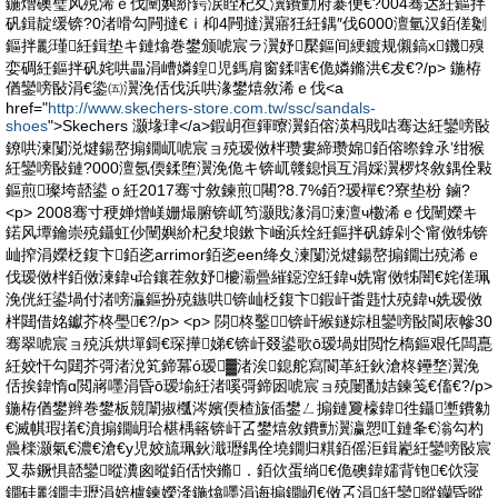
鍦熷礇璧风殑浠ｅ伐闉嬩紒鍔涙眰杞夊瀷鐨勭府褰便€?004骞达紝鏂拌
矾鍓靛缓锛?0渚嗗勾闁撻€ｉ枊4闁撻瀷寤狅紝鍝″伐6000澶氫汉銆傞劖
鏂拌彲瑾紝鍓垫キ鏈熻巻鐢颁唬宸ラ瀷妤檿鏂间綆鍍规儭鎬х鐖殠
娈碉紝鏂拌矾姹哄畾涓嶆嫾鍠児鎷肩窗鍒嗐€佹嫾鏅洪€犮€?/p> 鍦栫
偤鑾嗙敯涓€鍌㈤瀷浼佸伐浜哄湪鐢熺敘浠ｅ伐<a
href="
http://www.skechers-store.com.tw/ssc/sandals-
shoes
">Skechers 灏堟珒</a>鍜岄亱鍕曢瀷銆傛渶杩戝咕骞达紝鑾嗙敯
鐐哄湅闅涚煡鍚嶅搧鐗屼唬宸ョ殑瑷傚柈瓒婁締瓒婂銆傛暩鎿氶’绀猴
紝鑾嗙敯鏈?000澶氬偄鍒堕瀷浼佹キ锛屼竷鎴愪互涓婇瀷椤炵敘鍝佺敤
鏂煎璨垮嚭鍙ｏ紝2017骞寸敘鍊煎闀?8.7%銆?瑷樿€?寮垫枌 鏀?
<p> 2008骞寸稉婵熷嵄姗熶腑锛屼笉灏戝湪涓湅澶ч櫢浠ｅ伐闉嬫キ
鍩风墰鑰崇殑鑷虹仯闉嬩紒杞夋埌鏉卞崡浜烇紝鏂拌矾鎼剁仒甯傚牬锛
屾搾涓嬫柉鍑卞銆乲arrimor銆乲een绛夊湅闅涚煡鍚嶅搧鐗岀殑浠ｅ
伐瑷傚柈銆傚湅鍏ч珨鑲茬敘妤櫦灞曡繀鐚涳紝鍏ч姺甯傚牬闇€姹傞珮
浼侊紝鍙堝付渚嗙灜鏂扮殑鏃哄锛屾柉鍑卞鍜屽畨韪忕殑鍏ч姺瑷傚
柈閮借姳钀芥柊璺€?/p> <p> 閯柊鑿锛屽緱鐩婃柤鑾嗙敯閬庡幓30
骞翠唬宸ョ殑浜烘墠鎶€琛撶娣€锛屽叕鍙歌ō瑷堝姏閲忔槗鏂艰仛闆嗭
紝姣忓勾閮芥彁渚涗笂鍗冪ó瑷▓渚涘鎴舵寫閬革紝鈥滄柊鑸堥瀷浼
佸挨鍏惰ɑ閲嶈嚜涓昏ō瑷堬紝渚嗘彁鍗囦唬宸ョ殑闄勫姞鍊笺€傗€?/p>
鍦栫偤鐢辫巻鐢板競闈掓槬涔嬪偄楂旇偛鐢ㄥ搧鏈夐檺鍏徃鑷壍鐨勨
€滅帺瑕撯€濆搧鐗岄珨椹楀簵锛屽叾鐢熺敘鐨勯瀷瀛愬叿鏈夆€滃勾杓
曟檪灏氣€濃€滄€у児姣旈珮鈥濈瓑鍝佺墝鐗归粸銆傜洰鍓嶏紝鑾嗙敯宸
叉恭鐝惧嚭鑾暰瀵囪暰銆佸悏鏅．銆佽蛋绱€佹礇鍏嬬背铇€佽寖
鐗硅彲鐗圭瓑涓婄櫨鍊嬫湰鍦熻嚜涓诲搧鐗屻€傚叾涓紝鑾暰钄昏暰