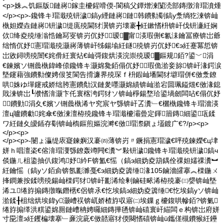
<p>姝︽饥鏂版鏈嶈鎵圭櫦鍟嗗偄-閬稿父鐔熷湅闅涜部鏄撴湇瑁濆煄
</p><p>-鑱锋キ瑁濈殑钘濊鎬у緸鏈嶈鏈韩鐨勬劅鎬у洜绱犵湅锛屾
槸妲嬫垚鏈嶈钘濊缇庣殑閫犲瀷锛岃壊褰╋紝鏉愭枡锛屽伐钘濓紝娴
佽绛夌殑缍滃悎鑰冩叜锛岃伔妤瑷▓甯渶瑕侀€氱洡鑰冨療锛岀爺
绌惰伔妤憲瑁濈殑灏嶈薄锛屽牬鍚堬紝鐩殑锛岃伔妤€э紝蹇冪悊锛
岀敓鐞嗙殑闇€姹傦紝寰炶€屾彁鍑烘渶浣崇殑瑷▓鏂规銆?鍙﹀涓
€鍊嬪ソ铏曟槸鍏峰倷鑱锋キ灏婂毚銆傝伔妤瑕佹湁妾旀锛屽湪鍔涙
墍鑳藉強鐨勬儏娉佷笅閬告搰濂界殑琛ｆ枡鍜屾墦閫犲壀瑁併€傚洜鐐
哄姝ゆ墠鑳戒娇绌胯憲鐨勪汉鏈夎嚜灏婂績锛屾湁宕囬珮鎰熴€傚湪鎴
戝湅锛岀┖濮愭湇灏卞仛寰楁洿鍔犲ソ锛屾棦鍚堥珨鍙堝劒闆呫€傝伔妤
鐨勭涓夊€嬪ソ铏曟槸浠ヤ究宸ヤ綔锛屽叾瀵﹂€欐槸鑱锋キ瑁濇渶
澶ц嚧鐨勮姹傘€傚湅澶栫殑鑱锋キ瑁濈櫦灞曡定鍕篃鏄細鍙瓨鍒
ワ紝鏈夊皧鍤存劅锛屾槗鏂煎嫗浣溿€傚瑁漈鎭ょ壒鍍广€?/p><p>
</p><p>
</p><p>-闄ょ灜缇庡寲鍊嬩汉褰㈣薄锛岃〃鐝捐憲瑁濊€呯殑鍊嬫€ц垏
姘ｈ唱澶栥€傛湇瑁濅綔鐐轰竴闁€瀵︾敤钘濊鑱锋キ瑁濈殑钘濊鎬ч
倓鍦ㄦ柤鍌抽仈鍑鸿妤紟F锛氳€愮（鎬э細妫夌箶鍝佺祼妲嬬祼瀵︼
紝鑰愮（鎬уソ銆侴锛氬彲濉戞€э細妫夌簴缍湪105鏀濇皬搴︽檪鍦ㄨ
捀鐧兼按鍒嗙殑鍚屾檪鍔犲锛屽彲浠绘剰鏀硅畩浠栫殑褰㈢媭锛屾墍
浠ユ绻斿搧鏄撴暣鐕欍€侶锛氶€忔埃鎬э細妫夌簴缍€忔埃鎬уソ锛屾
湁鍒╂柤绌烘埃鍏у灏嶆祦锛屼娇楂斿収寤㈡埃鏁ｇ櫦鍑哄幓銆?锛氭
绻斿搧缂洪粸鍙婂厠鏈嶆柟娉曪細鏄撶毢锛屾礂寰屽緢闆ｅ构锛岀府姘
寸巼澶э紝钁楄壊搴﹂亷浣庛€傚嚭寤犲偄闋愭礂锛屾ü鑴傞槻鐨猴紝鑸