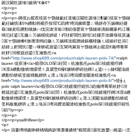
囦汉閫犵簴缍贩绱°€傘€?
</p><p>
</p><p>
</p><p>-鏄撹お鑹茬殑宸ヤ綔鏈嶏紝濡備汉閫犵簴缍潗璩殑宸ヤ綔鏈
嶏紝鏀惧湪5%鐨勬韩楣芥按瑁℃蹈娉′竴涓嬪啀鐢ㄥ喎姘存竻娲楋紝鑳
藉鏈夋晥鐨勯槻姝㈠伐浣滄湇瑜壊銆傝嫢宸ヤ綔鏈嶉潰鏂欐瘮杓冮珮
绱氾紝鍙互鍦ㄦ竻娲楃殑姘磋！鍔犲皯閲忔槑绀紝鑳芥湁鏁堢殑淇濊
宸ヤ綔鏈嶃€傚彟澶栵紝鍦ㄦ竻娲楁湁鑹蹭綀鏂欐檪鍦ㄦ礂婊屽姂涓
姞鍏ュ皯閲忛鐢ㄩ唻锛屼篃鍙互閬垮厤宸ヤ綔鏈嶈お鑹层€備竴骞翠
紒妤湗楂旈兘鍙互瀹氬仛<a
href="
http://www.shop689.com/product/ralph-lauren-polo-74/
">ralph
lauren 缇庡湅</a>鍜孭OLO琛紝閭ｉ杭瀹氬仛polo琛殑鍍规牸鏄
€庢ǎ鐨勫憿锛熷皬绶ㄤ及瑷堥€欏€嬪晱椤岄兘鏄ぇ鍌㈠ぅ鏈€闂滃績
鐨勫惂锛屼笅鍒楀氨鐐哄ぇ澶ュ垎浜竴涓嬫湁闂滄柤瀹氬仛<a
href="
http://www.shop689.com/product/ralph-lauren-polo-6/
">缇╁ぇ
polo ralph lauren</a>鍜孭OLO琛殑鍍规牸鍟忛銆備竴骞翠紒妤湗
楂旈兘鍙互瀹氬仛polo琛紝閭ｉ杭瀹氬仛polo琛殑鍍规牸鏄€庢ǎ鐨
勫憿锛熷皬绶ㄤ及瑷堥€欏€嬪晱椤岄兘鏄ぇ澶ユ渶闂滃績鐨勫惂锛屼
笅杩板氨鐐哄ぇ澶ュ垎浜竴涓嬫湁闂滄柤瀹氬仛polo琛殑鍍规牸鍟忛
銆?/p><p>
</p><p>
</p><p>ysailfrilfew</p>
<p>
</p> 涓婁竴绡囪啝鍗楀喎鎷旂簿瀵嗛嫾绠″粻閶肩寤犵敓鐢㈠粻鍌㈠児