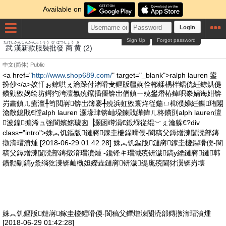
Available on
Login
Sign Up
Forgot password
たけし
かん
しん
かん
ふくそう
ひ
はつ
しょう
き
武
漢
新
款
服裝
批
發
商
黄
(2)
中文(简体)
Public
<a href="
http://www.shop689.com/
" target="_blank">ralph lauren 鍙
扮仯</a>姣忓ぉ鐐哄ぇ瀹跺付渚嗗叏鏂版疆娴佺郴鍒楀柈鍝侊紝鐐烘偍
鐨勭敓娲绘坊鍔犳洿澶氱殑鑹插僵锛岀偤鎮ㄧ殑鐢熸椿鍏呮豢娲诲姏锛
岃畵鎮ㄦ瘡澶╀笉閲嶈锛岀簿褰╃殑浜虹敓寰炵従鍦ㄩ枊濮嬶紝鏁珛闂
滄敞鎴戝€憆alph lauren 灏堟珒锛屾垜鍊戝皣鍏ㄦ柊鐨剅alph lauren澶
波鍠搧浠ュ強閬嬪嫊璩囪▕灏囦竴涓€鍛堢従绲﹀ぇ瀹躲€?div
class="intro">姝︽饥鏂版鏈嶈鎵圭櫦鍟嗗偄-閬稿父鐔熷湅闅涜部鏄
撴湇瑁濆煄 [2018-06-29 01:42:28] 姝︽饥鏂版鏈嶈鎵圭櫦鍟嗗偄-閬
稿父鐔熷湅闅涜部鏄撴湇瑁濆煄 -鑱锋キ瑁濈殑钘濊鎬у緸鏈嶈鏈韩
鐨勬劅鎬у洜绱犵湅锛屾槸妲嬫垚鏈嶈钘濊缇庣殑閫犲瀷锛岃壊
姝︽饥鏂版鏈嶈鎵圭櫦鍟嗗偄-閬稿父鐔熷湅闅涜部鏄撴湇瑁濆煄
[2018-06-29 01:42:28]