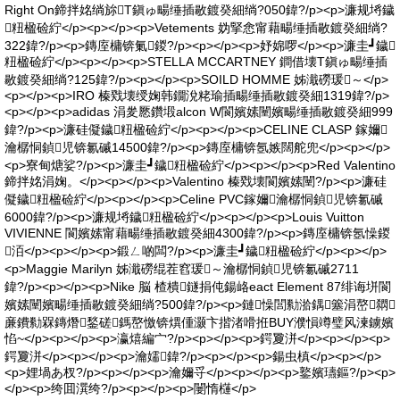
Right On鍗拌姳绱旀T鎭ゅ畼缍插敭鍍癸細绱?050鍏?/p><p>濂规埓鐬
粈楹硷紵</p><p></p><p>Vetements 妫掔悆甯藉畼缍插敭鍍癸細绱?
322鍏?/p><p>鏄庢槦锛氭鍐?/p><p></p><p>妤婂啰</p><p>濂圭┛鐬
粈楹硷紵</p><p></p><p>STELLA MCCARTNEY 鐧借壊T鎭ゅ畼缍插
敭鍍癸細绱?125鍏?/p><p></p><p>SOILD HOMME 姊濈磱瑗～</p>
<p></p><p>IRO 榛戣壊绶婅韩鐗涗粩瑜插畼缍插敭鍍癸細1319鍏?/p>
<p></p><p>adidas 涓夎憠鑽塅alcon W閬嬪嫊闉嬪畼缍插敭鍍癸細999
鍏?/p><p>濂硅儗鐬粈楹硷紵</p><p></p><p>CELINE CLASP 鎵嬭
瀹樼恫鍞児锛氱磩14500鍏?/p><p>鏄庢槦锛氬嫉闊舵兜</p><p></p>
<p>寮甸煻娑?/p><p>濂圭┛鐬粈楹硷紵</p><p></p><p>Red Valentino
鍗拌姳涓婅。</p><p></p><p>Valentino 榛戣壊閬嬪嫊闉?/p><p>濂硅
儗鐬粈楹硷紵</p><p></p><p>Celine PVC鎵嬭瀹樼恫鍞児锛氱磩
6000鍏?/p><p>濂规埓鐬粈楹硷紵</p><p></p><p>Louis Vuitton
VIVIENNE 閬嬪嫊甯藉畼缍插敭鍍癸細4300鍏?/p><p>鏄庢槦锛氬懆鍐
洦</p><p></p><p>鍛ㄥ啲闆?/p><p>濂圭┛鐬粈楹硷紵</p><p></p>
<p>Maggie Marilyn 姊濈磱绲茬窞瑗～瀹樼恫鍞児锛氱磩2711
鍏?/p><p></p><p>Nike 脳 楂樻鐩捐伅鍚峈eact Element 87绯诲垪閬
嬪嫊闉嬪畼缍插敭鍍癸細绱?500鍏?/p><p>鏈懆閭勬湁鍝簺涓嶅閷
亷鐨勬槑鏄熸鍫磋鎷嶅憿锛熼偅灏卞揩渚嗗拰BUY濮愪竴璧风湅鐪嬪
惂~</p><p></p><p>瀛熺編宀?/p><p></p><p>鍔夐洴</p><p></p><p>
鍔夐洴</p><p></p><p>瀹嬬鍏?/p><p></p><p>鍚虫槙</p><p></p>
<p>娌堝あ杈?/p><p></p><p>瀹嬭寽</p><p></p><p>鐜嬪瓙鏂?/p><p>
</p><p>绔囬潠绔?/p><p></p><p>闄惰櫣</p>