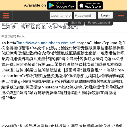
Available on
Login
Sign Up
Forgot password
おう
きく
ぼうp#Φ
うま
かぶと
せん
こん
りゅうp#
い
はやし
や
ぼつ
ざい
は
王
菊
暴
ょ
馬
甲
線
跟
劉
依
林
PK
也
沒
在
怕
中文(简体)
Public
<a href="
http://www.puma-shoes.com.tw/
" target="_blank">puma 涓
枃瀹樻柟缍茬珯</a>姣忓ぉ鐐哄ぇ瀹跺付渚嗗叏鏂版疆娴佺郴鍒楀柈鍝
侊紝鐐烘偍鐨勭敓娲绘坊鍔犳洿澶氱殑鑹插僵锛岀偤鎮ㄧ殑鐢熸椿鍏呮
豢娲诲姏锛岃畵鎮ㄦ瘡澶╀笉閲嶈锛岀簿褰╃殑浜虹敓寰炵従鍦ㄩ枊濮
嬶紝鏁珛闂滄敞鎴戝€憄uma 鍙扮仯瀹樼恫锛屾垜鍊戝皣鍏ㄦ柊鐨凱
uma澶波鍠搧浠ュ強閬嬪嫊璩囪▕灏囦竴涓€鍛堢従绲﹀ぇ瀹躲€?div
class="intro">绱呮澶湁璺濋洟鎰熴€佹檪灏氬ぇ鐗囧お楂樺喎锛屾渶
鎺ュ湴姘ｇ殑閭勬槸鏄庢槦绉佷笅钁楄锛屼腑鍦嬫槑鏄熷湪寰崥鏇
編鐓э紝鍦嬪鏄庢槦鍦↖nstagram绉€鍠搧锛岃€屼綘鐝惧湪涓嶇敤鎵
撻枊鏌愬鎼溾€滄槑鏄熷悓娆锯€濓紝涓€鍛ㄤ箣鍏х殑涓鏄庢槦
绉?/div>
<p>绱呮澶湁璺濋洟鎰熴€佹檪灏氬ぇ鐗囧お楂樺喎锛屾渶鎺ュ湴姘