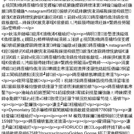
ｇ殑閭勬槸鏄庢槦绉佷笅钁楄锛屼腑鍦嬫槑鏄熷湪寰崥鏇編鐓э紝鍦
嬪鏄庢槦鍦↖nstagram绉€鍠搧锛岃€屼綘鐝惧湪涓嶇敤鎵撻枊鏌愬
鎼溾€滄槑鏄熷悓娆锯€濓紝涓€鍛ㄤ箣鍏х殑涓鏄庢槦绉佹湇鍝佺墝
鍑板皻绲︿綘鎵掑€嬪竟搴曘€傛瘡鍛ㄦ洿鏂颁竴鏈燂紝姝¤繋鎸佺簩闂
滆ɑ璧蜂締~~</p>
<p>鈥滃井鏈嶇鎴库€濇槸浠€楹硷紵</p><p>绱呮澶湁璺濋洟鎰熴
€佹檪灏氬ぇ鐗囧お楂樺喎锛屾渶鎺ュ湴姘ｇ殑閭勬槸鏄庢槦绉佷笅钁
楄锛屼腑鍦嬫槑鏄熷湪寰崥鏇編鐓э紝鍦嬪鏄庢槦鍦↖nstagram绉
€鍠搧锛岃€屼綘鐝惧湪涓嶇敤鎵撻枊鏌愬鎼溾€滄槑鏄熷悓娆锯€濓
紝涓€鍛ㄤ箣鍏х殑涓鏄庢槦绉佹湇鍝佺墝鍑板皻绲︿綘鎵掑€嬪竟搴
曘€傛瘡鍛ㄦ洿鏂颁竴鏈燂紝姝¤繋鎸佺簩闂滆ɑ璧蜂締~~</p><p>涓婁
竴鍛紝鏄庢槦绉佹湇涓嚤鐗圭帇濡冨姏澹撶溇灏忚姳鎴愮偤鐬恫鍙
嬬エ閬稿嚭鐨勬渶浣崇┛鎼紒</p><p>鏄庢槦锛氬嚤鐗圭帇濡?/p><p>
</p><p>鍑辩壒鐜嬪</p><p>閭ｉ杭鏈懆鏄庢槦鍊戠殑绉佹湇鍙堟湁
鍝簺鏂颁寒榛炲憿锛熼偅灏卞揩渚嗙湅鐪嬪惂锛?/p><p>鏄庢槦锛氱帇
鑿?/p><p>瀹屾垚銆婂壍閫?01銆嬬瘈鐩寗鍒剁殑鐜嬭強鍦ㄤ竴鍊嬫湀
鍏ф毚鐦?7鏂わ紝澶х棣敳绶氾紝灏卞晱浣犵鲸鎱曚笉缇ㄦ厱锛?/p>
<p></p><p>鐜嬭強</p><p>濂圭┛鐬粈楹硷紵</p><p></p>
<p>Dymonlatry 閴氶嚇楂樿窡闉嬪畼缍插敭鍍癸細绱?780鍏?/p><p>濂
硅儗鐬粈楹硷紵</p><p></p><p>H M 榛戣壊鎵嬭瀹樼恫鍞児锛氱磩
159鍏?/p><p>鏄庢槦锛氳敗渚濇灄</p><p></p><p>钄′緷鏋?/p><p>濂
圭┛鐬粈楹硷紵</p><p></p><p>FIORUCCI 鐭Logo鍗拌姳T鎭ゅ畼
缍插敭鍍癸細675鍏?/p><p></p><p>Golden Goose 鐞冮瀷瀹樼恫鍞