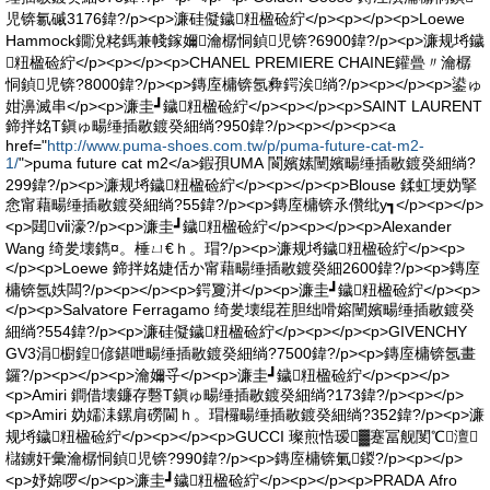
児锛氱磩3176鍏?/p><p>濂硅儗鐬粈楹硷紵</p><p></p><p>Loewe
Hammock鐗涗粩鎷兼帴鎵嬭瀹樼恫鍞児锛?6900鍏?/p><p>濂规埓鐬
粈楹硷紵</p><p></p><p>CHANEL PREMIERE CHAINE鑵曡〃瀹樼
恫鍞児锛?8000鍏?/p><p>鏄庢槦锛氬彜鍔涘绱?/p><p></p><p>鍙ゅ
姏濞滅串</p><p>濂圭┛鐬粈楹硷紵</p><p></p><p>SAINT LAURENT
鍗拌姳T鎭ゅ畼缍插敭鍍癸細绱?950鍏?/p><p></p><p><a
href="
http://www.puma-shoes.com.tw/p/puma-future-cat-m2-
1/
">puma future cat m2</a>鍜孭UMA 閬嬪嫊闉嬪畼缍插敭鍍癸細绱?
299鍏?/p><p>濂规埓鐬粈楹硷紵</p><p></p><p>Blouse 鍒虹埂妫掔
悆甯藉畼缍插敭鍍癸細绱?55鍏?/p><p>鏄庢槦锛氶儹纰у┓</p><p></p>
<p>閮ⅶ濠?/p><p>濂圭┛鐬粈楹硷紵</p><p></p><p>Alexander
Wang 绮夎壊鐫¤。棰ㄩ€ｈ。瑁?/p><p>濂规埓鐬粈楹硷紵</p><p>
</p><p>Loewe 鍗拌姳婕佸か甯藉畼缍插敭鍍癸細2600鍏?/p><p>鏄庢
槦锛氬妷闆?/p><p></p><p>鍔夐洴</p><p>濂圭┛鐬粈楹硷紵</p><p>
</p><p>Salvatore Ferragamo 绮夎壊绲茬胆绌嗗嫆闉嬪畼缍插敭鍍癸
細绱?554鍏?/p><p>濂硅儗鐬粈楹硷紵</p><p></p><p>GIVENCHY
GV3涓櫉鍠偐鍖呭畼缍插敭鍍癸細绱?7500鍏?/p><p>鏄庢槦锛氬畫
鑼?/p><p></p><p>瀹嬭寽</p><p>濂圭┛鐬粈楹硷紵</p><p></p>
<p>Amiri 鐧借壊鐮存礊T鎭ゅ畼缍插敭鍍癸細绱?173鍏?/p><p></p>
<p>Amiri 妫嬬洡鏍肩磱閫ｈ。瑁欏畼缍插敭鍍癸細绱?352鍏?/p><p>濂
规埓鐬粈楹硷紵</p><p></p><p>GUCCI 璨煎悎瑷▓蹇冨舰閺℃澶
櫧鐪奸彙瀹樼恫鍞児锛?990鍏?/p><p>鏄庢槦锛氭鍐?/p><p></p>
<p>妤婂啰</p><p>濂圭┛鐬粈楹硷紵</p><p></p><p>PRADA Afro