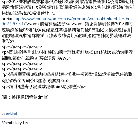
<p>2018骞村皪鏂兼极濞佷締瑾槸涓€鍊嬮潪甯告椿韬嶇殑涓€骞达紝
涓嶅儏銆婇粦璞广€嬩笂鏄狅紝閭勬湁銆婂京浠囪€呰伅鐩?銆嬶紝鑰岃
拷婧笂涓€娆℃极濞佽垏 <a
href="
http://www.vanstaiwan.com.tw/product/vans-old-skool-lite-bn-
9d27f97e-1/
">vans 鐧藉簳榛戠窔</a>vans 鍚堜綔锛岄倓鏄?013骞寸
殑浜嬫儏鐬€傛娆¤伅鍚嶏紝闆欐柟閮藉仛鐬笉灏戝ぇ鑶界殑鍢楄│
銆傚緸璜滅収涓婂彲浠ョ湅鍑轰締锛屼笉鍍呮湁鎾愮牬闉嬮潰缍犲法
浜?/p>
<p></p><p></p></p>
<p>閭勬湁铚樿洓淇犲拰榛戝濠︾瓑绛夛紝璁揤ans杩峰€戜笉鍍呭皪
閫欐鐨勮伅鍚嶅ぇ琛涙湡寰呫€?/p>
<p></p><p></p></p>
<p></p><p></p></p>
<p>涓嶉亷閫欐鐨勮伅鍚嶉倓娌掓湁瀵﹂殯鐨勯瀷娆炬洕鍏夛紝鎴戝
€戞渻鎸佺簩閫茶闂滆ɑ鐨勶紒</p>
<p>鏈枃鐢辨サ鏋滅敤鎴禦ainM鍘熷壍</p>
(璐ｄ换缂栬緫锛歛dmin)
by
awbkgt
Vocabulary List