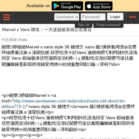
Available on
Login
Sign Up
Forgot password
Marvel x Vans 聯名：一大波超級英雄正在靠近
中文(简体)
Public
鍘熸椤岋細Marvel x vans style 36 鐪熷亣 vans 鑱悕锛氫竴澶ф尝瓒
呯礆鑻遍泟姝ｅ湪闈犺繎 鍓嶅咕澶╋紝Vans 瀹樻柟鐒℃剰闁撻€忛湶浼
间箮 Vans 鍜屾极濞佸嵆灏囨湁涓€娉㈠ぇ鐨勫悎浣滐紝閫欎笉绂佽畵
闉嬭糠鍊戞劅瑕哄埌鏈変竴娉㈣秴绱氳嫳闆勬鍦ㄩ潬杩?/div>
<p>鍘熸椤岋細Marvel x <a
href="
http://www.vanstaiwan.com.tw/product/vans-old-skool-bn-
d46ca773-1/
">vans style 36 鐪熷亣</a>vans 鑱悕锛氫竴澶ф尝瓒呯
礆鑻遍泟姝ｅ湪闈犺繎</p>
<p>鍓嶅咕澶╋紝Vans 瀹樻柟鐒℃剰闁撻€忛湶浼间箮 Vans 鍜屾极濞
佸嵆灏囨湁涓€娉㈠ぇ鐨勫悎浣滐紝閫欎笉绂佽畵闉嬭糠鍊戞劅瑕哄埌
鏈変竴娉㈣秴绱氳嫳闆勬鍦ㄩ潬杩戯紒</p>
<p></p><p></p></p>