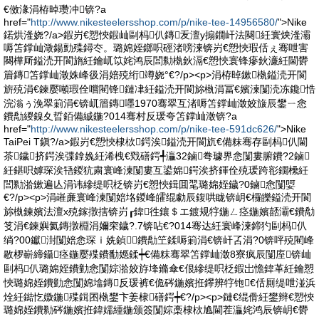
€傚湪涓栫晫瓒冲锛?a
href="
http://www.nikesteelersshop.com/p/nike-tee-14956580/
">Nike
鍩烘湰娆?/a>鍜岃€愬悏鍜屾剾杩仈鏄叐澶у搧鐗屽法闋紝寰炴湰灞
嗕笘鐣屾澂鍚勯殜鐞冭。璐婂姪鎯呮硜渚嗙湅锛岃€愬悏瑕佸ぇ骞呭害
闋樺厛鎰涜开閬旓紝鑰屼笖姹鸿辰閭勬槸鈥滆€愬悏寰锋瘮鈥濓紝閫欎
篃鏄笘鐣屾澂姝峰彶涓婄殑绗竴娆°€?/p><p>涓栫晫鏉槸鎰涜开閬
旂殑涓€鍊嬮噸瑕佺嚐閵锋鏈冿紝鎰涜开閬旀槸涓冨€嬪湅闅涜冻鑱悎
浣滃ぅ浼翠箣涓€锛屼篃鏄嚜1970骞翠互渚嗕笘鐣屾澂姣旇辰鐢ㄧ悆
鐨勪緵鎳夊晢銆備絾鍦?014骞村反瑗夸笘鐣屾澂锛?a
href="
http://www.nikesteelersshop.com/p/nike-tee-591dc626/
">Nike
TaiPei T鎭?/a>鍜岃€愬悏棣栨鍔涘鎰涜开閬斻€備粖骞存剾杩仈閫
茶鐬挤鍔涘弽鎿婏紝浠栧€戣磰鍔╃灜32鏀弮璩界悆闅婁腑鐨?2鏀
紝鍖呮嫭琛涘啎鍐犺粛寰峰湅闅婁互鍙婂鍔涘挤鍕佺殑瑗跨彮鐗欙紝
閭勬湁鏉遍亾涓讳縿缇呮柉锛岃€愬悏鍓囬毣璐婂姪鐬?0鏀悆闅娿
€?/p><p>涓嶉亷寰峰湅闅婄垎鍐峰皬绲勮辰鍑哄眬锛岄€欏皪鎰涜开閬
旀槸鍊嬪法澶х殑鎵撴搳锛岃┎鍏徃鑲＄エ鍍规牸鍦ㄥ痉鍦嬪嚭灞€鐨勪
笅涓€鍊嬩氦鏄撴棩涓嬭穼鐬?.7锛呫€?014骞达紝寰峰湅鍗犳剾杩仈
绱?00钀湗闅婄悆琛ｉ姺鍞鐨勪笁鍒嗕箣涓€锛屽叾涓?0锛呯殑閵峰
敭椤嶄締鑷痉鍦嬮殜鐨勫嫕鍒┿€備粖骞翠笘鐣屾澂8寮疯辰闅庢锛屾
剾杩仈璐婂姪鐨勭悆闅婃湁姣斿埄鏅傘€佷縿缇呮柉鍜岀憺鍏革紝鑰愬
悏璐婂姪鐨勭悆闅婂墖鏄反瑗裤€佹硶鍦嬪拰鑻辨牸铇€佸厠缇呭湴浜
烇紝鐑忔媺鍦殜鍓囨槸鐢卞姜棣磰鍔┿€?/p><p>鏈€绲傦紝鐢辫€愬悏
璐婂姪鐨勬硶鍦嬪拰鍏嬬緟鍦颁簽闅婃槀棣栨尯閫茬灜姹鸿辰锛岄€欎