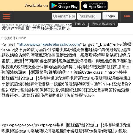
Available on
Login
Sign Up
Forgot password
あい
てき
たち
おう
さく
たから
せかい
はい
けつ
さい
くび
げん
たい
きち�
愛
迪
達
“
押
錯
寶
”
世界
杯
決
賽
首
現
耐
吉
中文(简体)
Public
<a href="
http://www.nikesteelersshop.com
" target="_blank">nike 瀹樼
恫</a>姣忓ぉ鐐哄ぇ瀹跺付渚嗗叏鏂版疆娴佺郴鍒楀柈鍝侊紝鐐烘偍鐨
勭敓娲绘坊鍔犳洿澶氱殑鑹插僵锛岀偤鎮ㄧ殑鐢熸椿鍏呮豢娲诲姏锛岃
畵鎮ㄦ瘡澶╀笉閲嶈锛岀簿褰╃殑浜虹敓寰炵従鍦ㄩ枊濮嬶紝鏁珛闂滄
敞鎴戝€戣€愬悏瀹樼恫锛屾垜鍊戝皣鍏ㄦ柊鐨勮€愬悏澶波鍠搧浠ュ
強閬嬪嫊璩囪▕灏囦竴涓€鍛堢従绲﹀ぇ瀹躲€?div class="intro">楱拌▕
楂旇偛7鏈?3鏃ヨ▕ 涓栫晫鏉笉鍍呮槸鐞冨摗鍦ㄦ瘮璩藉牬涓婄殑鐖
オ锛屼篃鏄悇鍟嗗偄鐨勫ぇ鎴般€傚湪涓栫晫瓒冲锛?Nike 鍩烘湰娆?
鍜岃€愬悏鍜屾剾杩仈鏄叐澶у搧鐗屽法闋紝寰炴湰灞嗕笘鐣屾澂鍚
勯殜鐞冭。璐婂姪鎯呮硜渚嗙湅锛岃€愬悏瑕?/div>
<p></p><p><p></p></p><p>楱拌▕楂旇偛7鏈?3鏃ヨ▕ 涓栫晫鏉笉鍍
呮槸鐞冨摗鍦ㄦ瘮璩藉牬涓婄殑鐖オ锛屼篃鏄悇鍟嗗偄鐨勫ぇ鎴般