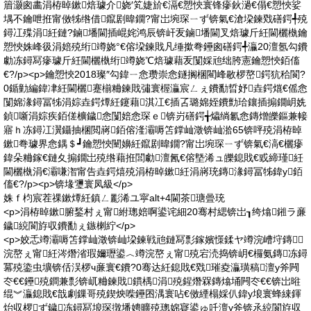
篃灏囪畵涓栫晫鏉焙璩介娆′笂婕斺€滆€愬悏寰锋瘮鈥濄€傝€愬悏娑
堣不鑰呭拰甯傚牬绺借鑹剧暐鐗?甯岀埦琛ㄧず锛氣€滄垜鍊戣磰鍔╃殑
鐞冮殜涓紝鏈?鏀墦閫插崐姹鸿辰锛屽叐鏀墦閫叉焙璩斤紝閫欐槸鑰
愬悏姝峰彶涓婄殑绗竴娆°€傛垜鍊戝凡缍撳弮鑸囪磰鍔╃灜20澶氬勾鐨
勮冻鐞冩瘮璩斤紝閫欐槸绗竴娆℃焙璩藉叐闅婇兘绌胯憲鑰愬悏銆傗
€?/p><p>鑰愬悏2018璨″勾鍏ㄧ悆瓒崇悆鐩搁棞閵峰敭椤嶅鍔犺秴閬?
0鍎勭編鍏冿紝閫欐蹇椾粬鍊戝彇寰楃灜宸ㄥぇ鐨勫晢妤垚鍔熴€傜悆
闅婂湪鐞冨牬涓婃垚鍔燂紝鑳藉淇冮€插叾璐婂姪鐨勯珨鑲插搧鐗岄姺
鍞噺涓婃疾銆傞櫎鐬悆闅婄悆琛ｅ锛岃磰鍔╅爞绱氱悆鏄熷皪鏂兼帹
寤ｈ冻鐞冮瀷鑷抽棞閲嶈銆傛湰灞嗕笘鐣屾澂锛屾湁65锛呯殑涓栫晫
鏉弮璩界悆鍝＄┛鑰愬悏闉嬶紝鑹剧暐鐗?甯岀埦琛ㄧず锛氣€滈€欐瘮
鍏朵粬鎵€鏈夊搧鐗岀殑绺藉拰閭勮澶氥€傛墍浠ュ皪鎴戝€戜締瑾紝
閫欐槸涓€灞嗛潪甯告垚鍔熺殑涓栫晫鏉紝涓嶈珫鏄湪鐞冨牬鍏у銆
傗€?/p><p>锛堟瓕寰凤級</p>
姝ｆ枃宸茬祼鏉燂紝鎮ㄥ彲浠ユ寜alt+4閫茶瑭曡珫
<p>涓栫晫鏉腑鍫村ぇ甯紨璁婄啊鍙诧細20骞村緦锛岀┒绔熻鎺ラ亷
鐬綂閬斿収鐨勫ぇ鏃楋紵</p>
<p>姣忎竴灞嗕笘鐣屾澂锛屾垜鍊戦兘鏈冩彯鎵嬪憡鍒ヤ竴浣嶆垨鏄
浣嶅ぇ甯紝涔熸渻瑕嬭瓑鍙︿竴浣嶅ぇ甯殑宕涜捣锛岄€欏氨鏄冻鐞
冪殑鍌虫壙锛佸洖椤ч亷寰€鐨?0骞达紝鎴戝€戣璀夌灜璜稿澶у斧闁
冭€€鑸殑鐧兼彯锛屼粬鍊戝鏆楀涓殑鍟熸槑鏄熻埇闁冭€€锛岀暀
绲︾灜鎴戝€戠劇鏁哥殑鍥炴喍鑸囨湡寰呫€傚緸榻婇仈鍏у埌寰蜂綀鍕
炲収椤ず鐬冻鐞冩埌琛撴墦娉曠殑璁婂寲鍙ゅ吀澶у斧锛氶綂閬斿収