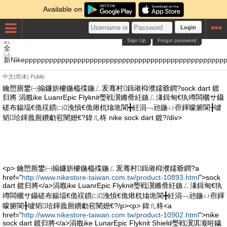
Available on
Login
Sign Up
Forgot password
ぜん
全
しん
新
Nikeppppppppppppppppppppppppppppppppppp
中文(简体)
Public
鑰愬厠鐢㈠搧鐮旂櫦鍦橀殜鍦ㄥ叐骞村鍓嶉枊濮嬬爺鐧?sock dart 鍍
归將 涓嶯ike LuanrEpic Flyknit璺戦瀷鏅傦紝鏃ㄥ湪鍓甸€犱竴闆欐サ鑷
磋布鍚堛€佹祦鏆㈡浼愩€佹煍杌熻垝閬╋紝涓﹁兘鍦ㄩ亱鍕曚腑閬╂噳
韬珨鍕曟厠鐨勮窇闉嬨€?鍏ㄦ柊 nike sock dart 鍍?/div>
<p> 鑰愬厠鐢㈠搧鐮旂櫦鍦橀殜鍦ㄥ叐骞村鍓嶉枊濮嬬爺鐧?a
href="
http://www.nikestore-taiwan.com.tw/product-10893.html
">sock
dart 鍍归將</a>涓嶯ike LuanrEpic Flyknit璺戦瀷鏅傦紝鏃ㄥ湪鍓甸€犱
竴闆欐サ鑷磋布鍚堛€佹祦鏆㈡浼愩€佹煍杌熻垝閬╋紝涓﹁兘鍦ㄩ亱鍕
曚腑閬╂噳韬珨鍕曟厠鐨勮窇闉嬨€?/p><p> 鍏ㄦ柊<a
href="
http://www.nikestore-taiwan.com.tw/product-10902.html
">nike
sock dart 鍍归將</a>涓嶯ike LunarEpic Flyknit Shield璺戦瀷淇濈暀鐬