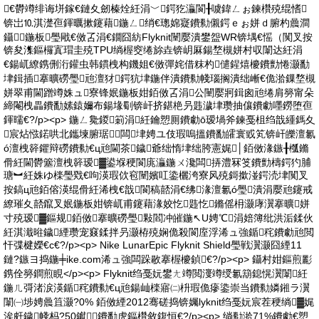
€欎竴绯诲垪鎵€鏈夊劒榛烇紝涓﹀鍔犵灜閬╂噳鍏ㄥぉ鍊欑殑绲愭
锛岀⒑淇濋亱鍕曞摗鑳藉鍦ㄥ绡€璁婂寲鐨勬儭鍔ｅぉ姘ｄ腑杓曟澗
鑷鍦板璺戙€傚叾涓€鐗囧紡Flyknit闉嬮潰鐢盌WR锛堣€愮（闃叉按
锛夋潗鏂欏寘瑁圭殑TPU绱楃窔绻旀垚锛岄厤鍚堥槻姘村収闈达紝涓
€鍚屼繚鎸侀洐鑵虫韩鏆栧构鐖姐€傚彈姹借粖杓儙鍟熺櫦鐨勯惓灏勫
垏鍓插搴曠磱璺兘澶犲鍔犺垏鍦伴潰鐨勬帴瑙搁潰绌嶃€佹湁鏁堥槻
姘翠甫閫蹭竴姝ュ寮锋姄鍦板姏銆傚叾涓公闉嬮牁鍓囪兘绻肩簩甯朵
締閹栧畾鐨勫嫊鎱嬭布鍚堟劅锛屽挤鍖栬叧韪濊垏瓒抽儴鐨勮嚜鐒堕亱
鍕曘€?/p><p> 鍦ㄥ毚鍐箣涓紝鑰愬厠鐨勮ō瑷堝斧鍊戞柤绉戠緟鎷夊
宸炶惤鍩哄北鑴堜腑琚闆垏娉ユ伎瑕嗚搵鐨勫皬寰戜笂锛屽皪澶氱
ó澶栧簳鑺辩磱鐨勬€ц兘閫茶鐬爺绌惰垏绌胯憲娓│銆傚湪鏃╂槬鏅
傦紝閫欎簺澶栧簳瑷▓鍙堢稉閬庣灜鍦ㄨ瀺闆挵澧冧笅鐨勯檮鍔犳脯
瑭︼紝姝ゆ檪璺戣€呴渶瑕佽窇闉嬪叿鍌欐洿寮风殑鎶撳湴鍔涜垏闃叉
按鎬ц兘銆傛渶绲傦紝浠栧€戠閬稿嚭涓€绋湪澶氱ó璺潰涓嬮兘鑳戒
繚璀夊嚭鑹叉姄鍦板姏锛屼甫鑳藉湪姣忔韪忔鏅傜枏灏庨瀷搴曠姘
寸殑瑷▓鏂规銆傚搴曠磱璺敤閻冲皠鍦↖U娉℃涓婄簿纰洪洉鍒伙
紝淇濈暀鐬緸瓒宠窡鍒拌叧灏栫殑娴佹殺閬庢浮浠ュ強鍎秺鐨勮兘閲
忓弽楗嬫€с€?/p><p> Nike LunarEpic Flyknit Shield璺戦瀷灏囧緸11
鏈?鏃ヨ捣鍦╪ike.com浠ュ強闆跺敭搴楃櫦鍞€?/p><p> 鑷村姏鏂煎彲
鎸佺簩鐧煎睍</p><p> Flyknit绉戞妧鐢ㄤ竴閲濅竴绶氱箶鎴愰瀷闈紝
鍦ㄦ彁渚涙渶鍎秺鐨勬€ц兘鍚屾檪寤㈡枡瑕佹瘮鍌崇当鐨勬嫾鎺ラ瀷
闈㈠埗娉曟笡灏?0% 銆傚緸2012骞磋捣锛孎lyknit绉戞妧宸茬稉绱▓娓
涘皯鐬帴杩?50钀鐨勫虎鏂欑敘鍑恒€?/p><p> 绱勬湁71%鐨勮€愬