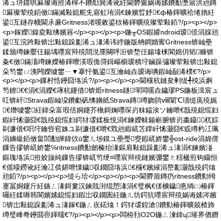
浠ュ垪鍑哄厤璨诲拰浠樿不鐨勪簨浠讹紝閫欎簺娲诲嫊鐨勫壍寤洪兘鏄
厤璨荤殑銆傚鏋滅敤鎴舵兂寤虹珛涓€鍊嬪晢妤€ф椿鍕曠祫绻旓紝
鍙互鐩存帴閫氶亷Gritness渚嗘敹鍙栨椿鍕曠殑璨荤敤銆?/p><p></p>
<p>鎵嬫鎳夌敤绋嬪簭</p><p></p><p>鍦╥OS鍜孉ndroid瑷倷涓婇兘
鍙互浣跨敤锛岀敤鎴跺彲浠ュ湪浠讳綍鍦版柟鐧婚寗Gritness锛屾壘
鍒颁竴鍊嬮仼鍚堣嚜宸辩殑閸涚厜闋呯洰锛堥仼鍚堟梾閬婂仴韬糠锛
夈€傚鏋滀竴鍊嬫椿鍕曢渶瑕佹彁鍓嶇櫥瑷樻垨鏀跺彇璨荤敤锛岀敤鎴
朵笉鐢ㄩ洟闁嬫噳鐢ㄧ▼搴忓氨鍙互瀹屾垚瑷诲唺鍜屾敮浠樸€?/p>
<p></p><p>鏁村悎鑸囧垎浜?/p><p></p><p>閫欓杭鏈夋剰缇╃殑浜嬩
笉鐐€€涓€涓嬫€庨杭鑳借锛烥ritness鐩墠闆嗘垚鐬璆PS鍦板湒宸ュ
叿锛屽Strava鍜屾垜鐨勮矾绋嬶紙Strava鏄竴娆鹃ⅷ闈℃瓙缇庣殑娓
€熸噳鐢紝鍏朵富瑕佸姛鑳芥槸鎶婅嚜琛岃粖鎰涘ソ鑰呭€戠殑鎴愮妇
鍜屽悕灏囧€戠殑鎴愮妇鍔犲叆鍒板悓涓€鍊嬫帓鍚嶄腑锛岃畵鑷杌婃
剾濂借€呮垨鑰呰窇姝ユ剾濂借€呭€戣兘鍜屼笘鐣屽悕灏囧€戜竴杓冮珮
涓嬶級銆傚畠閭勫皣鍏佽ū鐢ㄦ埗鏌ユ壘璺窔鍜屼娇鐢╬ost-ride涓婂偝
鏁告摎锛屼娇鐢℅ritness鐨勫劒榛炲湪鏂肩敤鎴跺彲浠ュ湪涓€鍊嬪湴
鏂瑰垎浜拰姣旇純鏁告摎锛屼笉绠¤嚜宸辩殑鏈嬪弸鐢ㄤ粈楹煎钩鑷恒
€傜暥鐒讹紝瀹冮倓鍖呭惈鐬収鐗囧垎浜€欏€嬪繀涓嶅彲灏戠殑鍔熻
兘銆?/p><p></p><p>缇ら珨</p><p></p><p>閫欎篃鏄疓ritness鐨勬牳
蹇冨姛鑳斤紝鏃ㄥ湪鎶婁汉鍊戝湗绲愬湪涓€璧枫€傞櫎鐬悳绱㈡椿鍕
曪紝鍒嗕韩閬嬪嫊鎴愮妇鍜岀収鐗囷紝鍦ㄦ坊鍔犺嚜宸辩殑娲诲嫊涔嬪
锛岀敤鎴跺彲浠ュ湪鎵€鍦ㄥ崁鍩熻！鍔犲叆鍠滄鐨勬椿鍕曠兢楂斾
竴璧峰弮鑸囬亱鍕曘€?/p><p></p><p>闆栫劧O2O鍦ㄥ湅鍏ц璀界偤鐕