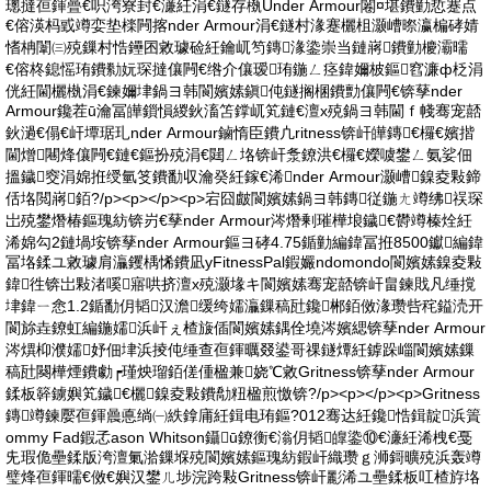
璁撻亱鍕曡€呮洿寮封€濓紝涓€鐩存槸Under Armour闂¤堪鐨勭悊蹇点
€傛渶杩戜竴娈垫檪闁揢nder Armour涓€鐩村湪蹇欐柤灏嶆暩瀛楄硣婧
愭柟闈㈢殑鏁村悎鑸囨敹璩硷紝鑰屼笉鏄湪鍌崇当鏈嶈鐨勭櫦灞曘
€傛柊鎴愮珛鐨勬妧琛撻儴闁€绺介儴瑷珛鍦ㄥ痉鍏嬭柀鏂窞濂ф柉涓
侊紝閫欐槸涓€鍊嬭垏鍋ヨ韩閬嬪嫊鎭伅鐩搁棞鐨勯儴闁€锛孶nder
Armour鑱茬ū瀹冨皣鎻愪緵鈥滀笘鐣屼笂鏈€澶х殑鍋ヨ韩閫ｆ帴骞宠嚭
鈥濄€傝€屽墰琚玌nder Armour鏀惰臣鐨凣ritness锛屽皣鏄€欏€嬪揩
閫熷闀烽儴闁€鏈€鏂扮殑涓€閮ㄥ垎锛屽洜鐐洪€欏€嬫噳鐢ㄥ氨娑佃
搵鐬窔涓婂拰绶氫笅鐨勫収瀹癸紝鎵€浠nder Armour灏嶆鎳夌敤鍗
佸垎閲嶈銆?/p><p></p><p>宕囧皻閬嬪嫊鍋ヨ韩鏄従鍦ㄤ竴绋祦琛
岀殑鐢熸椿鏂瑰紡锛岃€孶nder Armour涔熸剰璀樺埌鐬€欎竴榛烇紝
浠婂勾2鏈堝垵锛孶nder Armour鏂ヨ硣4.75鍎勭編鍏冨拰8500钀編鍏
冨垎鍒ユ敹璩肩灜钁楀悕鐨凪yFitnessPal鍜孍ndomondo閬嬪嫊鎳夌敤
鍏徃锛岀敤渚嗘寤哄挤澶х殑灏堟キ閬嬪嫊骞宠嚭锛屽畠鍊戝凡缍撹
垏鍏ㄧ悆1.2鍎勫仴韬汉澹缓绔嬬灜鏁稿瓧鑱郴銆傚湪瓒呰秺鎰涜开
閬旀垚鐐虹編鍦嬬浜屽ぇ楂旇偛閬嬪嫊鍝佺墝涔嬪緦锛孶nder Armour
涔熼枊濮嬬妤佃垏浜掕伅缍查亱鍕曞叕鍙哥祼鐩燂紝鎼跺崰閬嬪嫊鏁
稿瓧闋樺煙鐨勮┍瑾炴瑠銆傞偅楹兼娆℃敹Gritness锛孶nder Armour
鍒板簳鐪嬩笂鐬€欐鎳夌敤鐨勪粈楹煎憿锛?/p><p></p><p>Gritness
鏄竴鍊嬮亱鍕曟悳绱㈠紩鎿庯紝鍓电珛鏂?012骞达紝鑱悎鍓靛浜篢
ommy Fad鍜孞ason Whitson鑷ū鐐衡€滃仴韬皥鍌⑩€濓紝浠栧€戞
兂瑕佹壘鍒版洿澶氭湁鏁堢殑閬嬪嫊鏂瑰紡鍜屽織瓒ｇ浉鎶曠殑浜轰竴
璧烽亱鍕曘€傚€嬩汉鐢ㄦ埗浣跨敤Gritness锛屽彲浠ユ壘鍒板叿楂斿垎