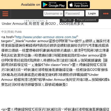
Available on
Login
Sign Up
Forgot password
いき
きょく
たいいく
たけし
み
とうてい
あり
た
ひ
Under Armour
域
局
體育
健
身
O2O，O2O
到底
有
多
火
中文(简体)
Public
<a href="
http://www.under-armour-store.com.tw/
"
target="_blank">under armour鍙扮仯闁€甯?/a>姣忓ぉ鐐哄ぇ瀹跺付渚
嗗叏鏂版疆娴佺郴鍒楀柈鍝侊紝鐐烘偍鐨勭敓娲绘坊鍔犳洿澶氱殑鑹插
僵锛岀偤鎮ㄧ殑鐢熸椿鍏呮豢娲诲姏锛岃畵鎮ㄦ瘡澶╀笉閲嶈锛岀簿褰
╃殑浜虹敓寰炵従鍦ㄩ枊濮嬶紝鏁珛闂滄敞鎴戝€憉nder armour鍙扮
仯闁€甯傦紝鎴戝€戝皣鍏ㄦ柊鐨剈a澶波鍠搧浠ュ強閬嬪嫊璩囪▕灏
囦竴涓€鍛堢従绲﹀ぇ瀹躲€?div class="intro">鐢ㄤ竴鍊嬬恫绲℃祦琛
岃鈥滅劧涓﹀嵉鈥濓紝渚嗗舰瀹逛腑鍦嬬従鍦ㄧ殑楂旇偛O2O甯傚牬
涓€榛為兘涓嶉亷鍒嗭紝鏅備笅鏈€鐏啽鐨勯亱鍕曞搧鐗?Under
Armour 楂樼埦澶悆闉?鍜孶nder Armour浼间箮涔熻瑭︽按閫欏€嬫ā
寮忥紝涓€绯诲垪鍕曚綔琛ㄦ槑锛屼粬鍊戞
<p>鐢ㄤ竴鍊嬬恫绲℃祦琛岃鈥滅劧涓﹀嵉鈥濓紝渚嗗舰瀹逛腑鍦嬬従