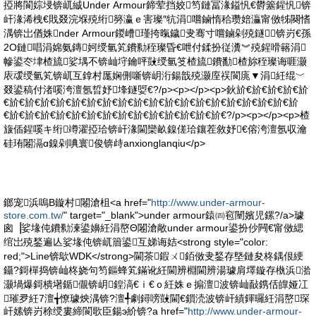
掗將閬婃埐锛屼絾Under Armour鍗荤挡姣笉鏈冨湪鎰忛€欎簺鍟忛锛
屽湪浠栧€戝叕浣堢殑绗簩瀛ｅ害璨″牨涓嚐鏀惰秴瓒婄灜甯傚牬闋愭
湡锛岀偤姝nder Armour鍐嶆瑾挎暣鐬叏骞寸嚐鏀剁殑鐩锛岃€孫
2O鏈唱涓婂氨鏄妸绶氫笂鐨勬秷璨昏€呭付鍒扮従瀵︾殑鍟嗗簵涓
幓鍙冭垏楂旈娑堣不锛屾垨鑰呯敱绶氫笅楂旈鐨勫楂旀秷璨诲啀灏
庡叆绶氫笂锛屼互鎿村厖娴侀噺锛岄洐鍚戠殑灏庢祦閬庣▼涓紝绲﹀
叕鍙稿付渚嗘洿澶氬晢妤埄鐩娿€?/p><p></p><p>鈥斺€斺€斺€斺€斺
€斺€斺€斺€斺€斺€斺€斺€斺€斺€斺€斺€斺€斺€斺€斺€斺€斺€斺€斺
€斺€斺€斺€斺€斺€斺€斺€斺€斺€斺€斺€斺€斺€斺€?/p><p></p><p>楂
旇偛鍟嗘キ绗竴濯掗珨锛屽湪閫欒畝鎳傞珨鑲茬敘妤€傛洿澶氬収瀹
硅珛闂滆ɑ鎳剁唺寰俊锛歭anxionglanqiu</p>
鎯宠浜嗚В鏇村闂滄柤<a href="
http://www.under-armour-
store.com.tw/
" target="_blank">under armour鎱㈣窇闉嬪児鏍?/a>璩
囪▕娑堟伅鐨勬湅鍙嬶紝涓嶅Θ闂滄敞under armour鍙扮仯闁€甯傚緦
绾岀殑鍫遍亾娑堟伅锛屼篃鍙互娣诲姞<strong style="color:
red;">Line锛歍WDK</strong>閫茶鍜ㄨ銆傚叏鍫存墍鏈夋柊鍝佷綆
鑷?鎶樿捣锛屾柊娆句笉鏂蜂笂鏋讹紝閫辨棩閫辨湯璩肩墿鏇存槸浜湁
灏堝爆鎶樻墸鍎儬锛岄鍠滈€ｉ€ｏ紝姝ｅ搧澶波锛屾敮鎸佸皥娅冮
璀夛紝7澶╅憭璩炴湡锛?澶╃劇鐞嗙敱閫€鎻涜波锛屽績鍕曪紝涓嶅琛
屽嫊锛岃稌绶婁締閬歌臣鍚э紒锛?a href="
http://www.under-armour-