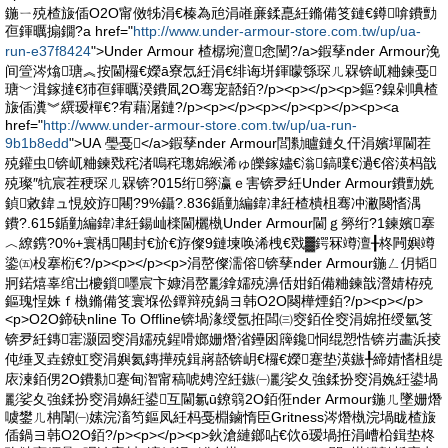
鍦ㄧ殑楂旇偛O2O甯傚牬涓€榛為兘涓嶉亷鍒嗭紝鏅備笅鏈€鐏啽鐨勯
亱鍕曞搧鐗?a href="
http://www.under-armour-store.com.tw/up/ua-
run-e37f8424
">Under Armour 楂樼埦澶悆闉?/a>鍜孶nder Armour浼
间箮涔熻瑭︽按閫欏€嬫ā寮忥紝涓€绯诲垪鍕曚綔琛ㄦ槑锛屼粬鍊戞
瑭﹀湒鎵撻€犻亱鍕曞湀鐨凮2O骞宠嚭銆?/p><p></p><p>鏂?鎳剁唺楂
旇偛瀵︾繏瑷樿€?宥藉潳鏈?/p><p></p><p></p><p></p><p><a
href="
http://www.under-armour-store.com.tw/up/ua-run-
9b1b8edd
">UA 璺戞</a>鍜孶nder Armour閭勬矑鏈夊仠涓嬪墠閫茬
殑鑵虫锛屼粬鍊戣秺渚嗚秺璁婂緱浠ゅ皪鎵嬧€滃鎬曗€濄€傛渶杩戠
殑璨″牨宸茬稉琛ㄦ槑锛?015绗簩瀛ｅ害锛夛紝Under Armour鐨勯姺
鍞敹鍏ュ悓姣斿闀?9%鑷?.836鍎勭編鍏冿紝楂樻柤骞冲潎闋愭湡
鐨?.615鍎勭編鍏冿紝鍚屾檪閫欐槸Under Armour閫ｇ簩绗?1鍊嬪搴
︿繚鎸?0%+寰楀闀封€斺€斿儏9鏈堜唤浠栧€戣▓鍔冧竴澶╂柊闁嬩竴
鍌㈤杸搴椼€?/p><p></p><p>涓嶅儏濡傛锛孶nder Armour鍦ㄥ仴韬
牁鍩熺辜绾岀櫦鎻嚜宸卞嫝涓嶅彲鎿嬬殑濞佸姏銆備粬鍊戠瀯婧栫殑
鏂瑰悜姝ｆ槸鏅備笅寰堢伀鐔辩殑鍋ヨ韩O2O闋樺煙銆?/p><p></p>
<p>O2O鍗砄nline To Offline锛堝湪绶氬拰闆㈢窔銆佺窔涓婂拰绶氫笅
锛夛紝鏄寚灏囩窔涓嬬殑鍟嗗嫏姗熸渻鑸囦簰鑱恫绲愬悎锛岃畵浜掕
伅缍叉垚鐐虹窔涓嬩氦鏄撶殑鍓嶈嚭锛岄€欏€嬫蹇垫渶鏃╀締婧愭柤缇
庡湅銆侽2O鐨勬蹇甸潪甯稿唬娉涳紝鏃㈠彲娑夊強鍒扮窔涓婏紝鍙堝
彲娑夊強鍒扮窔涓嬶紝鍙互閫氱ū鐐篛2O銆俇nder Armour鍦ㄦ墜姗熸
噳鐢ㄦ柟闈㈠嫊浣滀笉鏂凤紝杩戞棩鏀惰臣Gritness涔熸槸浣堝眬楂旇
偛鍋ヨ韩O2O銆?/p><p></p><p>鈥滄縺鎯呫€佽ō瑷堝拰涓嶆柗鍓垫柊