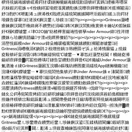
椤炵殑娲诲嫊锛屼甫鍔犲叆鐩搁棞娲诲嫊绲勭箶锛屽寘鎷緸楱庤嚜琛
岃粖鍜岃窇姝ャ€佺眱鐞冨埌鐟滀冀鐨勪换浣曢亱鍕曢爡鐩€傜浉闂滆
妤緸妤€呭彲浠ュ皣浠栧€戝緸浜嬬殑閬嬪嫊闋呯洰鍜岄鍒ユ坊鍔犲
埌鏁告摎搴紝渚涘€嬩汉鐢ㄦ埗鏌ヨ銆?/p><p></p><p>Gritness灏嶆
瘡鍊嬩汉閮芥槸鍏嶈不鐨勶紝涓嶇鏄€嬩汉閭勬槸寰炴キ鑰呫€傜敱鏂
奸€欏€嬫噳鐢ㄨ垏O2O妯″紡楂樺害鍚诲悎锛孶nder Armour鍏徃涔熷
皪姝ら珨鐝惧嚭鐬サ澶х殑鐔辨儏銆?/p><p></p><p></p><p></p><p>
涓嶅悓鏂糢nder Armour鍏朵粬瑷橀寗閬嬪嫊鐨勭浉闂滄噳鐢紝
Gritness涓嶆槸涓€娆鹃２椋熷拰鍋ヨ韩鑸囩ぞ浜ょ祫浠惰窡韫ょ殑鎳
夌敤锛屽畠涓昏鏄竴鍊嬬恫绲℃噳鐢ㄧ▼搴忥紝灏堥杸閫ｆ帴鏈夌浉
鍚岄亱鍕曡▓鍔冨拰鑸堣叮鐩告姇鐨勯亱鍕曡€呫€備絾Under Armour灏
氭湭瀹ｄ綀Gritness灏囦互浣曠ó鏂瑰紡鑸囨棗涓嬬殑App鐩搁棞鑱紝
浣嗛€欏€嬫噳鐢ㄧ▼搴忕殑閭忚集锛岃垏Under Armour姝ｅ湪閫茶鐨
勬暩瀛楁摯寮靛崄鍒嗗鍚堛€侴ritness鐨勭窗绡€鐗规€э紝浣垮緱瀹冩
垚鐐虹灜涓€鍊嬬崹鐗瑰拰寮曚汉瑷荤洰鐨勭敘鍝併€?/p><p></p><p>
涓嬮潰鏄疓ritness鐨勪簲澶ч噸瑕佸姛鑳芥帰绱㈠伐鍏?/p><p></p><p>
鏈夊公鍔╃殑閬庢烤鍣紝鍖呮嫭鐬亱鍕曡兘鍔涚殑鎺掑簭銆佹棩鏈熷
拰鍦伴粸锛岀敤鎴跺彲浠ュ揩閫熸壘鍒伴仼鍚堣嚜宸辩殑娲诲嫊闋呯洰
銆傛椿鍕曢倓鍖呮嫭鐬ū澶氱窗绡€锛屽鏅傞枔銆佽窛闆㈠拰浼拌▓鐨
勯€熷害锛岄€欐槸娲诲嫊绲勭箶鑰呮墍鎻愪緵鐨勪俊鎭€?/p><p></p>
<p>娲诲嫊鍓靛缓</p><p></p><p>鎵€鏈夌殑娲诲嫊閮芥槸鏍规摎
Gritness鐢ㄦ埗鐢熸垚鐨勶紝鐢ㄦ埗鍊嬩汉鍙互鍒楀嚭閬嬭鍜岄亰妯
傝ō鏂斤紝淇辨▊閮ㄥ彲浠ュ垪鍑轰粬鍊戠殑闆嗛珨娲诲嫊锛屼紒妤彲