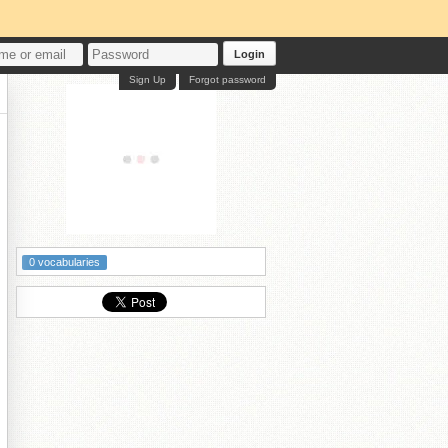
Login
Sign Up
Forgot password
0 vocabularies