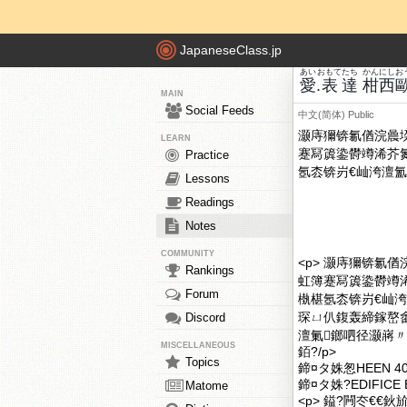
JapaneseClass.jp
あい
おもて
たち
かん
にし
お
愛
.
表
達
柑
西
MAIN
Social Feeds
中文(简体)
Public
灏庤獮锛氱偤浣曟
LEARN
蹇冩簴鍌欎竴浠芥氮
Practice
氬枩锛岃€屾洿澶氳
Lessons
Readings
Notes
COMMUNITY
<p> 灏庤獮锛氱
Rankings
虹簿蹇冩簴鍌欎竴浠
Forum
槸椹氬枩锛岃€屾洿
琛ㄩ仈鍑轰締鎵嶅
Discord
澶氭鎯呬径灏嶈〃
MISCELLANEOUS
銆?/p>
Topics
鍗¤タ姝怱HEEN 40
鍗¤タ姝?EDIFICE 
Matome
<p> 鎰?闁冭€€鈥斺€