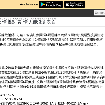
Available on
う
じょう
りょ
つい
ひょうじょう
にん
ふし
ろうまん
おもて
しろ
歐
情
侶
對
表情
人
節
浪漫
表
白
垜鍊戠附鏄兂鍦ㄦ儏浜虹瘈閫欏€嬬壒鍒ョ殑鏃ュ瓙鐐哄績鎰涚殑浜虹簿
婕殑绂墿锛熷洜鐐洪€欏皬灏忕殑绂墿涓付渚嗙殑涓︿笉闅绘槸椹
槉鍚憲灏嶄粬/濂圭殑鎰涙剰銆備笉绠＄敤浣曠ó鏂瑰紡锛屾剾锛岃
偤浣曟垜鍊戠附鏄兂鍦ㄦ儏浜虹瘈閫欏€嬬壒鍒ョ殑鏃ュ瓙鐐哄績鎰涚殑浜
芥氮婕殑绂墿锛熷洜鐐洪€欏皬灏忕殑绂墿涓付渚嗙殑涓︿笉闅绘
澶氳槉鍚憲灏嶄粬/濂圭殑鎰涙剰銆備笉绠＄敤浣曠ó鏂瑰紡锛屾剾锛岃
畬缇庛€傚湪閫欏€嬫氮婕殑鏃ュ瓙锛屽崱瑗挎瓙鐐烘儏渚跺€戞簴鍌欑灜
銆傛剾锛岃〃閬斺€斺€旇畵鏅傞枔瑕嬭瓑鍏╁€嬩汉鍦ㄤ竴璧风殑姘告亽
42DP-7A
EFR-105DP-7A
斿崱瑗挎瓙EDIFICE EFR-105D-1A SHEEN 4042D-1A</p>