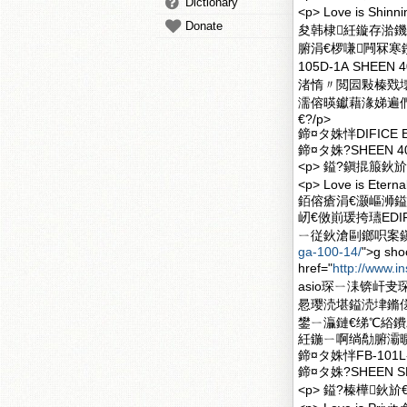
Dictionary
<p> Love i
Donate
夋韩棣紝鏇存湁
腑涓€椤嗛闁冧寒鐨
105D-1A SH
渚惰〃閲囩敤榛戣
濡傛暎钀藉湪娣遍們
€?/p>
鍗¤タ姝怑DIFICE E
鍗¤タ姝?SHEEN 40
<p> 鎰?鎭掍箙鈥斺€斿
<p> Love is
銆傛瘡涓€灏嶇浉
屻€傚崱瑗挎瓙EDIFI
ㄧ従鈥滄剾鎯呮案鎭掆€
ga-100-14/
">g 
href="
http://www.i
asio琛ㄧ洡锛屽
惖璎涜堪鎰涜垏鏅
鐢ㄧ灜鏈€绨℃綌鐨
紝鍦ㄧ啊绱勪腑灞曠
鍗¤タ姝怑FB-101L
鍗¤タ姝?SHEEN SH
<p> 鎰?榛樺鈥斺€斿