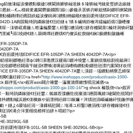
s Shinning銆傚湪鎰涙儏鐨勬极婕梾閫斾腑锛屾湁姝＄瑧锛屾洿鏈夋窔姘达紱鏈
鐖惖鈥︹€︽檪鍏夎畵閫欎簺鐗囨鎱㈡參鑱氶泦锛岃畩鎴愭剾鎯呮梾閫斾
勬槦鏄燂紝鎸囧紩鎰涙儏鍓嶈鐨勬柟鍚戙€傚崱瑗挎瓙EDIFICE EFR-
EEN 4042D-1A鍧囩敤绮鹃嫾鎵撻€狅紝鐩￠’绨＄磩绱斿噲涔嬬編銆傛灏嶆儏
壊琛ㄧ洡锛屼甫鍦ㄦ暩瀛楄檿鐢ㄦ柦鑿礇涓栧姘存櫠閫茶榛炵洞锛屽
澶滅┖涓殑鐠€鐠ㄦ槑鏄燂紝鐕熼€犳儏浜虹瘈鏈€娴极鐨勬皼鍦嶃
FR-105DP-7A
42DP-7A
崱瑗挎瓙EDIFICE EFR-105DP-7A SHEEN 4042DP-7A</p>
 Eternal銆傛剾鎯咃紝澶ф鏄渶璁撲汉鑳藉鎯冲埌鐢ㄦ案鎭掍慨椋剧殑鍚嶈
鎰涚殑鎯呬径閮藉笇鏈涢€欎唤渚嗕箣涓嶆槗鐨勬劅鎯呰兘澶犳案閬犲欢绾
CE EFR-105DP-7A SHEEN 4042DP-7A鐢ㄦ渶鐛ㄧ壒鐨勬柟寮忎締琛
濓紝鍏╂<a href="
http://www.inshopps.com/product/casio-1000-
shock 鏂伴尪</a>鍜宑asio閮介噰鐢ㄧ灜璨濇瘝鏉愯唱浣滅偤<a
nshopps.com/product/casio-1000-ga-100-14/
">g shock 榛戠伆</a>鍜宑
叏琛ㄧ敤绮鹃嫾鎵撻€狅紝鐢ㄥ瓡鑲茬弽鐝犵殑璨濇鑸囬珮婧崨閫犵殑閶奸
傞枔鐨勬晠浜嬨€傞櫎姝や箣澶栵紝鍏╂鎵嬭〃涔熼兘涓嶇磩鑰屽悓鍦伴
勮〃鐩よō瑷堬紝涓﹀湪鏁稿瓧閮ㄥ垎浠ユ柦鑿礇涓栧姘存櫠鎵撻€狅
従涓€浠介洠寰楃殑楂樿泊姘ｈ唱銆?/p>
-5B
E-3029GL-5B
崱瑗挎瓙EFB-101L-5B SHEEN SHE-3029GL-5B</p>