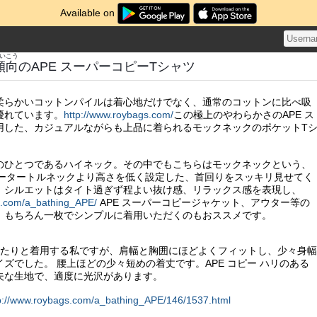
Available on
いこう
傾向
のAPE スーパーコピーTシャツ
柔らかいコットンパイルは着心地だけでなく、通常のコットンに比べ吸
優れています。
http://www.roybags.com/
この極上のやわらかさのAPE ス
用した、カジュアルながらも上品に着られるモックネックのポケットT
のひとつであるハイネック。その中でもこちらはモックネックという、
コピータートルネックより高さを低く設定した、首回りをスッキリ見せてく
。シルエットはタイト過ぎず程よい抜け感、リラックス感を表現し、
s.com/a_bathing_APE/
APE スーパーコピージャケット、アウター等の
。もちろん一枚でシンプルに着用いただくのもおススメです。
ったりと着用する私ですが、肩幅と胸囲にほどよくフィットし、少々身幅
ズでした。 腰上ほどの少々短めの着丈です。APE コピー ハリのある
夫な生地で、適度に光沢があります。
p://www.roybags.com/a_bathing_APE/146/1537.html