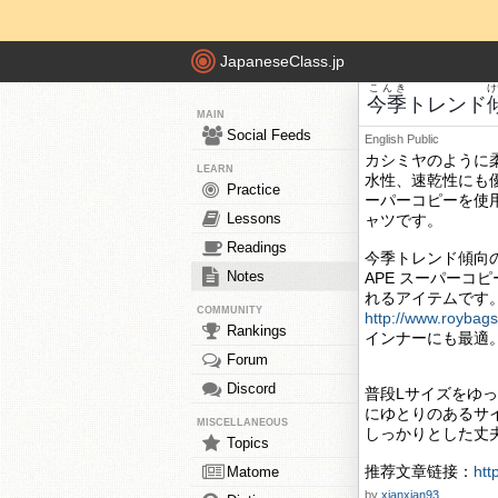
JapaneseClass.jp
こんき
け
今季
トレンド
MAIN
Social Feeds
English
Public
カシミヤのように
LEARN
水性、速乾性にも
Practice
ーパーコピーを使
Lessons
ャツです。
Readings
今季トレンド傾向
Notes
APE スーパー
れるアイテムです
COMMUNITY
http://www.roybag
Rankings
インナーにも最適
Forum
Discord
普段Lサイズをゆ
にゆとりのあるサイ
MISCELLANEOUS
しっかりとした丈
Topics
推荐文章链接：
htt
Matome
by
xianxian93