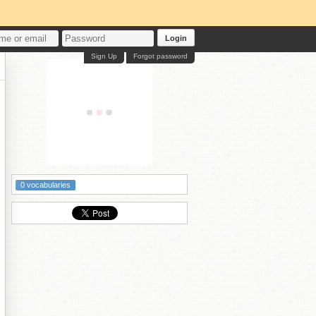
Login
Sign Up
Forgot password
シ
0 vocabularies