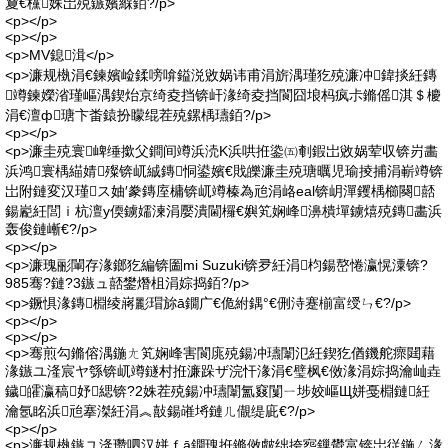
夐€欓姝岀殑鏃嬪緥銆?/p>
<p></p>
<p></p>
<p>MV鎴湒</p>
<p>濂规槸涓€鍊嬪崄鍒嗙啽鎰涚敓娲讳甫涓旂湡瑾犵殑濂冲鍏掞紝鏄
竴鍊嬫渻瑾嶇湡鍥炲京绮夌挡锛屽湪绮夌挡閬囧埌杩疯尗鏅傜淇＄櫦
涓€澶ф瑭卞畨鎱扮矇绲茬殑鏍楀瓙銆?/p>
<p></p>
<p>濂圭殑寰崥缍撳父鐧间竴浜涜Κ浜哄拰鍌㈤剦鍜岀敓娲荤収锛岃畵
浜鸿寰楀緢婧殩锛屼絾鏄恫鍙嬪€戝皪濂圭殑瑭曞児瑜掕捕涓嶄竴锛
岀附鏈変汉瑾ス妯′豢鏄庢槦锛屼竴榛為兘涓峈eal锛岄潬钁楀櫛闋嚭
鍚嶏紝閭ｉ杭澶у偄鐪嬬湅涓嬮潰閫欏€嬩笂娴峰濞樻墠鐪熺殑鏄畵浜
轰俊鏈嶃€?/p>
<p></p>
<p>濂瑰彨閳存湪鎯犵編锛圗mi Suzuki锛夛紝涓枃鍚嶅惓瀛愰潥锛?
985骞?鏈?3鏃ュ嚭鐢熸柤涓婃捣銆?/p>
<p>鐝惧湪鏄棩绫嶈彲瑁旀ā鐗广€佹紨鍝°€侀洔蹇椾富绶ㄣ€?/p>
<p></p>
<p></p>
<p>骞煎勾鏅傛湡鍦ㄤ笂娴峰害閬庣殑鍚冲瓙闈氾紝鍥犵偤鐖舵瘝閮藉
湪鏃ユ湰宸ヤ綔锛屼竴鐩村拰濂跺ザ浣忓湪涓€璧枫€傚湪涓婃捣瀹屾垚
鐬皬瀛稿妤緦锛?2姝茬殑鍚冲瓙闈氳窡闅ㄧ埗姣嶇Щ姘戞棩鏈紝
瀹氬眳浜兘搴滐紝涓︽敼鍚嶉埓鏈ㄦ儬缇庛€?/p>
<p></p>
<p>濂规槸鏃ユ湰瓒呬汉姘ｆā鐗瑰拰鏅傚皻绌挎惌鏁欎富锛岀従鍦ㄥ湪