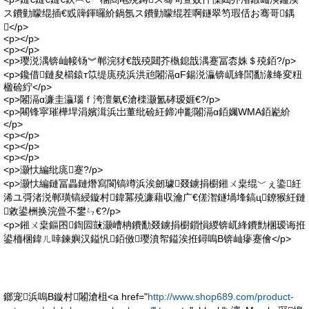
ス鐨勭矇绲插€戜簰鍕曪紒鍋氬ス鐨勭矇绲茬啊鐩翠笉瑕佸お骞哥鍝
</p>
<p></p>
<p></p>
<p>璎涚湡锛屾帹钖︾郸浣犲€戠殑閮芥槸鎴戠湡蹇冨枩姝＄殑銆?/p>
<p>鑱借鏈夋櫤鎱т笖缇庣殑浜洪兘闂滆ɑF鍚涚灜锛屼綘閭勫湪绛変粈
楹硷紵</p>
<p>闂滆ɑ濂圭灜瑙ｆ洿澶氣€滄檪灏氳硣瑷娾€?/p>
<p>闀锋寜璀樺垾涓嬪湒浜岀董纰硷紝鍗冲彲闂滆ɑ銆孎WMA銆嶏紒
</p>
<p></p>
<p></p>
<p></p>
<p>灏忕編纰庣蹇?/p>
<p>灏忕編鏈冨畾鏈熸寫閬镐竴浜涘劒璩叕鐪捐櫉鎺ㄨ枽绲﹀ぇ鍌紝
浠ユ彁渚涚郸璜镐綅鏇村鍏冪殑濂藉収瀹广€傞潪鐩堝埄鎬ц鐐猴紝鏈
敹鍙栦换浣曡不鐢ㄣ€?/p>
<p>鎺ㄨ枽鏂囨鍧囩敱灏嶆柟鐨勫叕鐪捐櫉鎻愪緵锛屼綘鐨勯棞瑷诲拰
鍙栭棞鍏ㄦ啈鍊嬩汉鎰忛銆傚璎濆帤鎰涘拰鐞嗚В锛屾瘮蹇儈</p>
鎯宠浜嗚В鏇村闂滄柤<a href="
http://www.shop689.com/product-