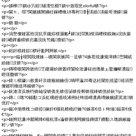
</p>
<p>娣樺T鎭ゆ竻鍠辅澶忔棩T鎭や篃瑕乧olorful锛?/p>
<p>閫ｈ。瑁?閬嬪嫊闉嬶紝鎵嶆槸18骞村澶╂渶娼渶鍚哥潧鎼厤
锛?/p>
<p>聽 聽</p>
<p></p>
<p>涓嶅儏鏈冨拰浣犺亰鑱婃檪灏氱┛鎼紝閭勬檪涓嶆檪鍛婅ù浣犱簺
鍏崷鐔遍粸锛岃畵浣犱笉鑴瘈鈻?/p>
<p></p>
<p>鈻奸粸鎿婃椤屽彲闁辫畝</p>
<p><p>鎾╁埌閲戝煄姝﹁磸閬庡嫉闆ㄧ逗锛?4姝茬殑濂规墠鏄崈闋屼
紛鏈汉锛?/p></p>
<p>鏄嗗噷閬跨敓绗笁鑳庯紒鐐轰綍闅绘湁濂硅兘璁撳ぉ鐜嬭畩瀵靛
鐙傞瓟锛?/p>
<p>鍏ㄦ櫤璩㈢敘寰屽京鍑猴細鑰佸绱呯灜20骞达紝闈犵殑鍙禃涓嶅
儏鍍呮槸缇庤矊锛?/p>
<p>鈥滄湵浜炴枃锛屾垜锛佹兂锛佸珌锛佺郸锛佷綘锛侊紒鈥?/p>
<p>鏄ㄥ璁?0鍎勫コ浜虹構鐙傜殑浠栵紝绔熺崹瀵典竴鍊嬪皬淇濆锛
侊紵</p>
<p>鍚冲渐绁栧コ鍏掗鍊奸€欓杭楂橈紵鑰?0姝茶€佸﹩绔熻鍢茶€佲
€?/p>
<p>鏈辫尩濂冲厭闀烽€欓杭澶х灜锛侀洟闁嬪懆鏄熼Τ鐨勫ス璁婂緱鏇
村ソ锛?/p>
<p></p>
<p>鏈€鏈€鏈€鈥︹€﹂棞閸电殑鏄ス骞句箮姣忓懆閮芥渻鍜屾渶鎰涘