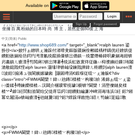
Available on
Login
Sign Up
Forgot password
ざ
よう
ひゃくまん
こな
いと
てき
にっぽん
とき
たかし
ひろし
しゅ
きょ
ぜん
これ
こ
のち
しゃんはい
坐
擁
百萬
粉
絲
的
日本
時
尚
博
主
，
居
然
是
個
80
後
上海
中文(简体)
Public
<a href="
http://www.shop689.com/
" target="_blank">ralph lauren 鍙
扮仯</a>姣忓ぉ鐐哄ぇ瀹跺付渚嗗叏鏂版疆娴佺郴鍒楀柈鍝侊紝鐐烘偍
鐨勭敓娲绘坊鍔犳洿澶氱殑鑹插僵锛岀偤鎮ㄧ殑鐢熸椿鍏呮豢娲诲姏锛
岃畵鎮ㄦ瘡澶╀笉閲嶈锛岀簿褰╃殑浜虹敓寰炵従鍦ㄩ枊濮嬶紝鏁珛闂
滄敞鎴戝€憆alph lauren 灏堟珒锛屾垜鍊戝皣鍏ㄦ柊鐨剅alph lauren澶
波鍠搧浠ュ強閬嬪嫊璩囪▕灏囦竴涓€鍛堢従绲﹀ぇ瀹躲€?div
class="intro">FWMA閫欒！鍏ㄩ兘鏄檪楂﹀构璨紒 浠婂ぉ绲﹀ぇ鍌
㈠畨鍒╀竴鍊嬫檪楂︿汉閮介棞瑷荤殑璩櫉锛?閫欒！涓嶅儏鏈夋檪
楂︾┛鎼紝閭勬湁闈炲父缇庝笖鍔姏鐨勭編濂冲崥涓诲垎浜紝 鈻?鎺
冪⒓闂滆ɑ锛屾瘡澶╅兘鏈夐鍠?鈻?鐣跺墠鐎忚鍣ㄤ笉鏀寔鎾斁
<p></p>
<p>FWMA閫欒！鍏ㄩ兘鏄檪楂﹀构璨紒</p>