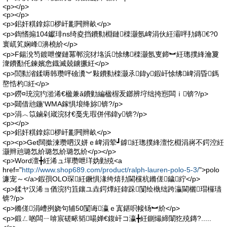
<p></p>
<p></p>
<p>鈻奸粸鎿婃椤屽彲闁辫畝</p>
<p>鍧愭搧104钀琲ns绮夌挡鐨勬棩鏈檪灏氬崥涓伙紝灞呯劧鏄€?0
寰屼笂娴峰濞橈紒</p>
<p>F鍚涗笉鍍呭儏鏈冪郸浣犲垎浜悇绋檪灏氬叓鍗︼紝璁撲綘瀹夐
潨鐨勫仛鍊嬪悆鐡滅兢鐪撅紝</p>
<p>閭勬渻鍒嗕韩瓒呯礆瀵︾敤鐨勬檪灏氶鍏у鍜屽悇绋崥涓昏鎷
嶅悎杓紝</p>
<p>鐒¤珫浣犳湁浠€楹兼ǎ鐨勭編楹楃叐鎯辨垨绌挎惌闆ｉ锛?/p>
<p>閮借兘鍦‵WMA鎵惧埌绛旀锛?/p>
<p>涓︿笖鏀剁嵅浣犲€戞兂瑕併伄鍏у锛?/p>
<p></p>
<p>鈻奸粸鎿婃椤屽彲闁辫畝</p>
<p><p>Get闊撳湅瓒呬汉姘ｅ崥涓荤┛鎼紝璁撲綘澶忔棩涓嶈不鍔涳紝
灏辫兘璐忥紒璐忥紒璐忥紒</p></p>
<p>Word澶╋紝浠ュ墠瓒呭珜妫勭殑<a
href="
http://www.shop689.com/product/ralph-lauren-polo-5-3/
">polo
濂宠～</a>鍜孭OLO琛紝鐝惧湪绔熺劧閫欓杭鏅傞鐬紵</p>
<p>鍒ヤ汉浠ョ偤浣犳笡鑲ユ垚鍔燂紝鍏跺闅绘槸绌跨灜閫欐瑁欏瓙
锛?/p>
<p>鏅傞涓嶆挒娆句辅50闅诲瀛ｅ寘鍖呮帹钖︼紒</p>
<p>鍛ㄥ啲闆ㄧ啽宸磋畩韬啺婵€鍑屽コ瀛╋紝鍘熶締闈犵殑鏄?.....