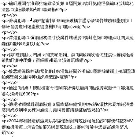
<p>鑰屽緸閳存湪鎯犵編鐣朵笂妯＄壒闁嬪锛屽氨鎴愮偤鐬秺渚嗚秺
澶氬コ瀛╁厭鐨勭┛鎼寚鍗椼€?/p>
<p></p>
<p>濂瑰彲浠ョ┛涓婂悐甯惰锛屾嫀钁楀京鍙ゆ湵绱呰壊鐨勬墜鎻愯
锛屽畬缇庢紨绻圭敎缇庢棩绯诲闄㈤ⅷ銆?/p>
<p></p>
<p>涔熷彲浠ユ彌涓婂构绶寸殑鐏拌壊瑗胯锛屾悥韬竴璁婇叿閰风殑
鏅傞鑱峰牬濂砄L銆?/p>
<p></p>
<p>鎬暟鐨勫ぇ闁嬭々闇茶噸涓婅。鎼厤闂婅吙瑜诧紝淇忕毊娲绘綉
鐨勫皯濂冲厓姘ｉ亱鍕曢ⅷ鎾查潰鑰屼締銆?/p>
<p></p>
<p>姣忎竴浠跺柈鍝佸湪濂硅韩涓婏紝閮芥湁鐬嚜宸辩崹鐗圭殑闈堥瓊
銆傛墍鏈夊厓绱犻兘娣嬫紦鐩¤嚧锛?/p>
<p></p>
<p>鑰岀涓嬭！鐨勬棩甯哥増閳存湪锛屼篃鏄厖婊胯憲灏忓コ鐢熺殑
鍙ら潏绮炬€€?/p>
<p></p>
<p>濂规渻鎶婇粦鐧肩敤姗＄毊绛嬬串鎴愪竴绡€绡€灏忕偢褰堬紝涔熸
渻鎶婂妷娴峰叐楝㈤兘绶ㄦ垚绱扮窗鐨勫皬楹昏姳銆?/p>
<p></p>
<p>2004骞村嚭婕旂灜姹烘槑瀛愭紨鍞辩殑姝屾洸銆婃鑺便€嬬殑MV
锛屾摂浠诲コ涓昏銆傛竻绱旂殑灏戝コ褰㈣薄浠や汉蹇冨嫊涓嶅凡
銆?/p>