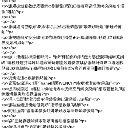
<p></p>
<p>濂规搧鏈夌敎缇庡張鎬ф劅鐨勫琛紝楂樻寫鍙堢簴绱扮殑妯＄壒
韬潗銆?/p>
<p></p>
<p></p>
<p>濂瑰緸涓嶅幓妯′豢浠讳綍浜猴紝鍩嬫矑鑷繁鐨勭啊鍠拰瑾跨毊
銆?/p>
<p>濂规矑鏈変换浣曠恫绱呰噳鐨勭棔璺★紝骞瑰噲鑷劧鏄ス鏈€濂
界殑妯欏織銆?/p>
<p></p>
<p></p>
<p>鏃ユ湰鐨勬檪灏氱晫涓︿笉绨″柈銆傝€岄埓鏈ㄤ綔鐐轰竴鍚嶄笂娴
峰濞橈紝鑳芥啈鍊熻嚜宸辩崹鐗圭殑鏅傚皻鍝佸懗锛屽湪鏃ユ湰闂栧
嚭鐬€欑暘鏂板ぉ鍦帮紝鏈夊楹煎劒绉€宸茬稉涓嶈█鑰屽柣銆?/p>
<p></p>
<p>浜烘埃澶ф疾鐨勯埓鏈?/p>
<p>鍙冨姞鐬璂ior銆丆hanel銆丟IVENCHY绛夌溇澶氭椿鍕曪紵</p>
<p>缇庤矊灏戝コ鐨勫ス锛屾洿浠や汉鎯充笉鍒扮殑鏄細宸茬稉姒崌
鐐轰竴鍚嶈荆濯界灜锛?/p>
<p>涓︿笖閭勫湪浜嬫キ涓婇棖鍑虹灜鏂板ぉ鍦帮紵</p>
<p>濂硅兘鎰涙儏銆佷簨妤洐璞愭敹鐬棊锛?/p>
<p>閭勬湁鍝簺涓嶇偤浜虹煡鐨勭敓娲绘劅鎮熷憿锛?/p>
<p></p>
<p>鍙互鐩存帴闀锋寜涓嬪湒锛岄棞瑷籉鍚?/p>
<p>鎵惧埌娉ヨ悓鎯宠鐨勭瓟妗堬紒</p>