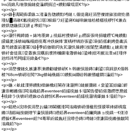
Ins涓婂凡缍撴搧鏈夌灜鐧捐惉+鐨勭矇绲层€?/p>
<p></p>
<p>鏃╂湡閫插叆鏃ユ湰瀛告牎鐨勯埓鏈ㄦ儬缇庯紝涓嶅儏娌掓湁鍥犵偤
瑾炶█涓嶉€氱殑鍟忛琚帓鏂ワ紝鍙嶈€屾啈鍊熻秴楂樼殑椤忓€兼垚
鐐烘牎鍦掍汉姘ｇ帇銆?/p>
<p></p>
<p>灏忓阀鍗婚＝婊垮厜婢ょ殑鍢村攪锛屽ぉ鐒跺張绮捐嚧鐒℃殗鐨勫
皬鑷夎泲锛屾暣榻婄殑骞冲妷娴烽’寰楀柈绱斿張鍙剾銆傜劇娉曡畵浜
轰笉鐐轰箣蹇冪钑╂季銆傚啀鍔犱笂灏忛箍鑸按闈堥潏鐨勫ぇ鐪肩潧
锛屽畬缇庣娈轰换浣曞崱濮胯槶鏁堟灉锛屾鍌峰姏涔嬪法澶э紝瑾伴
兘绉讳笉闁嬬洰鍏夈€?/p>
<p></p>
<p>涓嶅儏鏈夊嫉濂界湅鐨勮噳锛岄€ｈ韩鏉愪篃鏄劇鍙寫鍓斻€傝韩
楂?68cm锛岄珨閲?3kg锛屾槸鍎鐨勬ā鐗硅韩鏉愭矑閷灜銆?/p>
<p></p>
<p>鍦ㄨ畝鍒濅簩鐨勬檪鍊欙紝閳存湪灏辫鏈嬪弸鎺ㄨ枽鍙冨姞鐬皯
濂崇郴鏅傝闆滃織銆奡eventeen銆嬬殑妯＄壒閬告嫈銆傛灉鐒堕爢鍒
╃殑鍏ラ伕锛屽緸姝ゆ垚鐐恒€奡eventeen銆嬬殑灏堝爆妯＄壒銆?/p>
<p></p>
<p>鎴栬ū浣犻倓涓嶅お鐬В閫欐湰闆滃織锛岄偅楹煎憡瑷翠綘鍖楀窛
鏅瓙鍜屾按鍘熷笇瀛愪篃鏄緸銆奡eventeen銆嬭捣姝ョ殑鍝︺€傞洊
鐒躲€奡eventeen銆?4骞翠紤鍒婏紝浣嗗嵒鏄竴鏈偝濂囩殑鏅傚皻闆
滃織銆?/p>
<p></p>