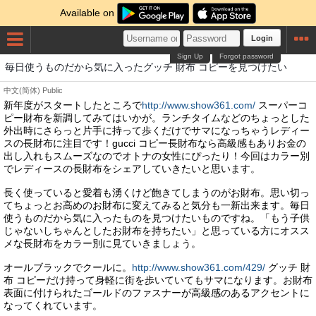
Available on
Login
Sign Up
Forgot password
毎日使うものだから気に入ったグッチ 財布 コピーを見つけたい
中文(简体)
Public
新年度がスタートしたところで
http://www.show361.com/
スーパーコ
ピー財布を新調してみてはいかが。ランチタイムなどのちょっとした
外出時にさらっと片手に持って歩くだけでサマになっちゃうレディー
スの長財布に注目です！gucci コピー長財布なら高級感もありお金の
出し入れもスムーズなのでオトナの女性にぴったり！今回はカラー別
でレディースの長財布をシェアしていきたいと思います。
長く使っていると愛着も湧くけど飽きてしまうのがお財布。思い切っ
てちょっとお高めのお財布に変えてみると気分も一新出来ます。毎日
使うものだから気に入ったものを見つけたいものですね。「もう子供
じゃないしちゃんとしたお財布を持ちたい」と思っている方にオスス
メな長財布をカラー別に見ていきましょう。
オールブラックでクールに。
http://www.show361.com/429/
グッチ 財
布 コピーだけ持って身軽に街を歩いていてもサマになります。お財布
表面に付けられたゴールドのファスナーが高級感のあるアクセントに
なってくれています。