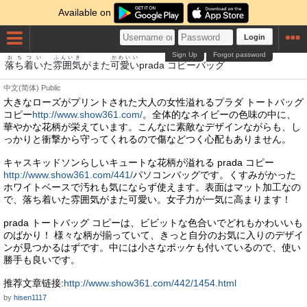
Available on
Login
Sign Up
Forgot password
おちつい
ふんいき
かわいい
落ち着い
た
雰囲気
がまた
可愛い
prada コピーバッグ
中文(简体)
Public
大きなローズがプリントされた大人の女性溢れるプラダ トートバッグ
コピー
http://www.show361.com/
。全体的なネイビーの色味の中に、
華やかな花柄が栄えています。こんなに素敵なデザインながらも、し
っかりと衝撃から守ってくれるので傷などつく心配もありません。
キャスキッドソンらしいキュートな花柄が溢れる prada コピー
http://www.show361.com/441/
パソコンバッグです。くすみがかった
ホワイトベースで汚れも気にならず使えます。表面はマット加工なの
で、落ち着いた雰囲気がまた可愛い。女子力が一気に高まります！
prada トートバッグ コピーは、ビビットな色合いでどれもかわいいも
のばかり！ 様々な柄が揃っていて、きっと自分のお気に入りのデザイ
ンが見つかるはずです。中には小さなポッケも付いているので、使い
勝手も良いです。
推荐文章链接:
http://www.show361.com/442/1454.html
by
hisen1117