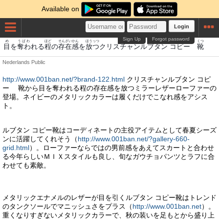
Available on
Login
Sign Up
Forgot password
め
うばわ
ほど
そんざいかん
ほうっつ
くつ
目
を
奪わ
れる
程
の
存在感
を
放つ
クリスチャンルブタン コピー
靴
Nederlands
Public
http://www.001ban.net/?brand-122.html
クリスチャンルブタン コピ
ー 靴から目を奪われる程の存在感を放つミラーレザーローファーの
登場。ネイビーのメタリックカラーは履くだけでこなれ感をアシス
ト。
ルブタン コピー靴はコーディネートの主役アイテムとして春夏シーズ
ンに活躍してくれそう（
http://www.001ban.net/?gallery-660-
grid.html
）。ローファーならではの男前感をあえてスカートと合わせ
る今年らしいＭＩＸスタイルも良し、旬なガウチョパンツとラフに合
わせても素敵。
メタリックエナメルのレザーが目を引くルブタン コピー靴はトレンド
のタンクソールでマニッシュさをプラス（
http://www.001ban.net
）。
重くなりすぎないメタリックカラーで、秋の装いを足もとから盛り上