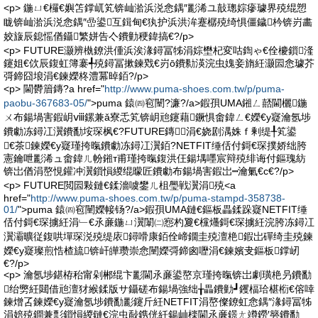
<p> 鍦ㄩ€欏€嬩笘鐣屼笂锛屾湁浜涚悆鍝″彲浠ユ敼璁婃瘮璩界殑绲愬
眬锛屾湁浜涚悆鍝″嵒鍙互鍓甸€犱护浜洪洠蹇樼殑绮惧僵鐬枔锛岃畵
姣旇辰鎴愮偤鑷繁姘告亽鐨勭稉鍏搞€?/p>
<p> FUTURE灏辨槸鐐洪偅浜涘湪鐞冨牬涓婃壄杞変咕鍧ゃ€佺櫦鎻湰
鑳姐€佽辰鍑虹簿褰╃殑鐞冨摗鍊戣€岃ō鐨勬渶浣虫媿妾旓紝灏囩悆璩芥
彁鍗囧埌涓€鍊嬫柊澧冪晫銆?/p>
<p> 閫欎篃鏄?a href="
http://www.puma-shoes.com.tw/p/puma-
paobu-367683-05/
">puma 鎱㈣窇闉?濂?/a>鍜孭UMA鎺ㄥ嚭閫欐鍦
ㄨ布鍚堝害鍜岄ⅷ鏍兼ǎ寮忎笂锛岄兘鑳藉鐝惧畬鍏ㄥ€嬫€у寲瀹氬埗
鐨勮冻鐞冮瀷鐨勫垵琛枫€?FUTURE鏄涓€娆剧湡姝ｆ剰缇╀笂鍙
€茶鍊嬫€у寲瑾挎暣鐨勮冻鐞冮瀷銆?NETFIT缍佸付鎶€琛撲娇绌胯
憲鑰呭彲浠ュ畬鍏ㄦ帉鎺т甫瑾挎暣鍑洪仼鍚堣嚜宸辩殑绯诲付鏂瑰紡
锛岀偤涓嶅悓鑵冲瀷鎻愪緵绲曚匠鐨勮布鍚堝害鍜岀┅瀹氭€с€?/p>
<p> FUTURE閲囩敤鏈€鍒濇噳鐢ㄦ柤璺戦瀷涓殑<a
href="
http://www.puma-shoes.com.tw/p/puma-stampd-358738-
01/
">puma 鎱㈣窇闉嬫帹钖?/a>鍜孭UMA鏈€鏂板畾鍒跺寲NETFIT缍
佸付鎶€琛擄紝涓﹂€氶亷鍦ㄩ瀷闈㈡惌杓夐€欓爡鎶€琛擄紝浣胯冻鐞冮
瀷灞曠従鍑哄墠琛涚殑缇庡鐞嗗康銆佺崹鐗圭殑澶栬鍜岀磾绮圭殑鍊
嬫€у寲璨煎悎楂旈锛屽皣瓒崇悆闉嬫彁鍗囪嚦涓€鍊嬪叏鏂板鐣屻
€?/p>
<p> 瀹氬埗鍖栫秮甯剁郴绲卞彲閫氶亷鍙嶅京瑾挎暣锛岀劇璜栬叧鐨勫
绐勶紝閮借兘澶犲緱鍒版サ鑷磋布鍚堝強绌╁畾鐨勭┛钁楅珨椹椼€傛啈
鍊熷叾鍊嬫€у寲瀹氬埗鐨勫彲鑳斤紝NETFIT涓嶅儏鐐虹悆鍝″湪鐞冨牬
涓婄殑鐧兼彯鎻愪緵鏈€浣虫敮鎸侊紝鍚屾檪閫氶亷鐛ㄤ竴鐒′簩鐨勫