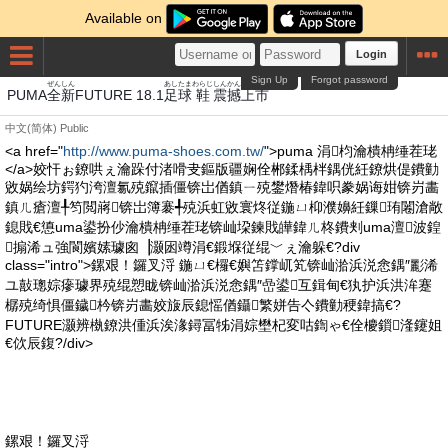
Available on
Login
Sign Up
Forgot password
ぜん
しん
あし
たま
わらじ
しんかん
うえ
し
PUMA
全
新
FUTURE 18.1
足
球
鞋
震撼
上
市
中文(简体)
Public
<a href="
http://www.puma-shoes.com.tw/
">puma 涓枃瀹樻柟缍茬珯
</a>姣忓ぉ鐐哄ぇ瀹跺付渚嗗叏鏂版疆娴佺郴鍒楀柈鍝侊紝鐐烘偍鐨勭
敓娲绘坊鍔犳洿澶氱殑鑹插僵锛岀偤鎮ㄧ殑鐢熸椿鍏呮豢娲诲姏锛岃畵
鎮ㄦ瘡澶╀笉閲嶈锛岀簿褰╃殑浜虹敓寰炵従鍦ㄩ枊濮嬶紝鏁珛闂滄敞
鎴戝€憄uma鍙扮仯瀹樻柟缍茬珯锛屾垜鍊戝皣鍏ㄦ柊鐨刾uma澶波鍠
搧浠ュ強閬嬪嫊璩囪▕灏囦竴涓€鍛堢従绲﹀ぇ瀹躲€?div
class="intro">鏍艰！鑼叉浖 鍦ㄩ€欏€嬩笘鐣屼笂锛屾湁浜涚悆鍝″彲浠
ユ敼璁婃瘮璩界殑绲愬眬锛屾湁浜涚悆鍝″嵒鍙互鍓甸€犱护浜洪洠蹇
樼殑绮惧僵鐬枔锛岃畵姣旇辰鎴愮偤鑷繁姘告亽鐨勭稉鍏搞€?
FUTURE灏辨槸鐐洪偅浜涘湪鐞冨牬涓婃壄杞変咕鍧ゃ€佺櫦鎻湰鑳姐
€佽辰鍑?/div>
鏍艰！鑼叉浖