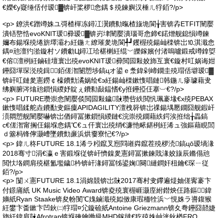
€嬫€у寲缍佸付瑷▓锛屽桨椤悆鍝＄殑鍊嬩汉棰ㄦ牸銆?/p>
<p> 鐐洪€蹭竴姝ユ彁楂樿冻鐞冮瀷鐨勬暣楂旇垝閬╁害锛孨ETFIT闉嬮
潰铻嶅悎evoKNIT瑗彛瑷▓锛岃垏闉嬮潰瑙哥悆鍗€鍩熷舰鎴愪竴鍊
嬭布鍚堢殑绻旂墿灞わ紝鍦ㄤ繚璀夎垝閬╃┛钁楃殑鍚屾檪锛岀⒑淇濈悆
鍝¤兘澶犳湁鏇村ソ鐨勮Ц鐞冮珨椹楋紝绲﹀皪鎵嬪付渚嗚嚧鍛戒竴鎿娿
€傛澶栵紝鏀硅壇寰岀殑evoKNIT瑗彛閲囩敤姣斾互寰€鏇村叿娲诲姏
鑸囧墠琛涚殑鍓銆傞潪闄愬埗鎬цオ鍙ｅ洜鍏剁崹鐗圭殑瑁佸壀瑷▓
锛屽叿鏈夎憲鐒￠檺鐨勯潏娲绘€э紝鍚屾檪鏉愯唱鏈韩鍦ㄦ瘮璩藉叏
绋嬩腑涔熻兘鎻愪緵妤靛ぇ鐨勬敮鎾愭€у拰鑸掗仼搴︺€?/p>
<p> FUTURE瓒崇悆闉嬮倓閲囩敤鐬敱瓒呰紩閲忛珮褰堟€х殑PEBAX
鏉愯唱鍒舵垚鐨勫叏鏂癛APIDAGILITY澶栧簳锛岀祼鍚堣憠鐗囧舰鍜屽
湏閷愬舰闉嬮嚇锛岀偤鐞冨摗鎻愪緵鏈€浣崇殑鐗藉紩鍔涘拰绌╁畾鎬
с€傞潪甯搁仼鍚堢悆鍝℃€ュ仠寰岀殑绡€濂忚畩鍖栵紝浠ュ強鏂藉睍閭
ｄ簺杩锋儜灏嶆墜鐨勯亷浜烘嫑寮忋€?/p>
<p> 鍏ㄦ柊FUTURE 18.1浠ラ粌鑹叉惌閰嶉粦鑹茬殑椤涜鎬цō瑷堝湪
2018骞寸涓€瀛ｅ害鍛堢従锛屽懠鎳夎憲鐞冨摗鍊戝湪姣旇辰鏅傝兘
閲忕垎鐧肩殑椹氳壏鐬枔锛屽湪鐞冨牬鍙婅闋縺鐧奸杻鑰€琛ㄧ従
銆?/p>
<p> 闅ㄨ憲FUTURE 18.1涓婂競锛岀敱2017骞村叏鑻遍煶妯傞寗褰卞
付鐛庯紙 UK Music Video Award锛夌殑寰楃崕灏庢紨鐟炴仼路鏂鍏
嬶紙Ryan Staake锛夋帉閺℃媿鏀濈殑姒傚康瑕栭牷浜﹀悓姝ラ噵鍑猴
紝鐢卞畨鏉卞凹鈥㈡牸瑁¤尣鏇硷紙Antoine Griezmann锛夊弮鑸囧嚭婕
旓紝鍏肩敱Afrotrap锛堢殗鑰咃級MHD鎵撻€犵殑姝屾洸鈥楢FRO