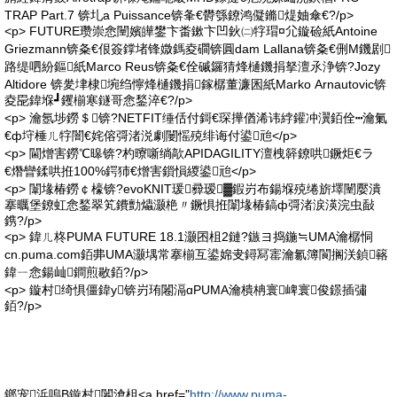
TRAP Part.7 锛圠a Puissance锛夆€欎綔鐐鸿儗鏅煶妯傘€?/p>
<p> FUTURE瓒崇悆闉嬪皣鐢卞畨鏉卞凹鈥㈡牸瑁¤尣鏇硷紙Antoine
Griezmann锛夈€佷簽鐣堵锋媺鎷夌磵锛圓dam Lallana锛夈€侀Μ鐖剧
路缇呬紛鏂紙Marco Reus锛夈€佺磩鑼猜烽樋鐖捐拏澶氶浄锛?Jozy
Altidore 锛夎垏棣埦绉懧烽樋鐖捐鎵樼董濂囷紙Marko Arnautovic锛
夌巼鍏堢┛钁椾寒鐩哥悆鍫淬€?/p>
<p> 瀹氬埗鐒＄锛?NETFIT缍佸付鎶€琛撶偤浠讳綍鑵冲瀷銆佺┅瀹氭
€ф垨棰ㄦ牸闇€姹傛彁渚涚劇闄愮殑绯诲付鍙兘</p>
<p> 閫熷害鐒℃暤锛?杓曢噺绱歊APIDAGILITY澶栧簳鐐哄鐝炬€ラ
€熸矕鍒哄拰100%鍔犻€熷害鎻愪緵鍙兘</p>
<p> 闈堟椿鐒￠檺锛?evoKNIT瑗彛瑷▓鍜岃布鍚堢殑绻旂墿闉嬮潰
搴曞堡鐐虹悆鍫翠笂鐨勯爞灏栬〃鐝惧拰闈堟椿鎬ф彁渚涙渶浣虫敮
鎸?/p>
<p> 鍏ㄦ柊PUMA FUTURE 18.1灏囨柤2鏈?鏃ヨ捣鍦≒UMA瀹樼恫
cn.puma.com銆丳UMA灏堣常搴椾互鍙婂叏鐞冩寚瀹氱簿閬搁浂鍞簵
鍏ㄧ悆鍚屾鐧煎敭銆?/p>
<p> 鏇村绮惧僵鍏у锛岃珛闂滆ɑPUMA瀹樻柟寰崥寰俊鐛插彇
銆?/p>
鎯宠浜嗚В鏇村闂滄柤<a href="
http://www.puma-