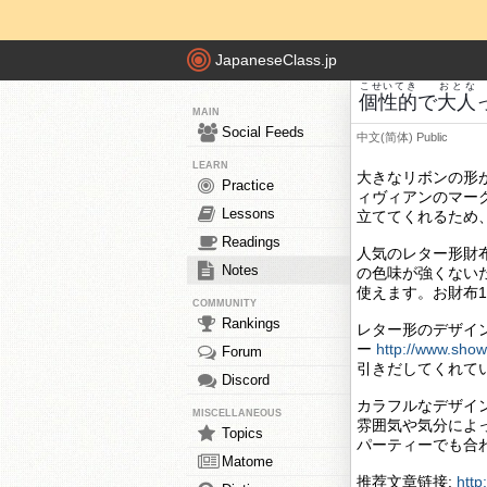
JapaneseClass.jp
こせいてき
おとな
個性的
で
大人
MAIN
Social Feeds
中文(简体)
Public
LEARN
大きなリボンの形
Practice
ィヴィアンのマー
Lessons
立ててくれるため
Readings
人気のレター形財
Notes
の色味が強くない
使えます。お財布
COMMUNITY
Rankings
レター形のデザイ
ー
http://www.sho
Forum
引きだしてくれて
Discord
カラフルなデザイ
MISCELLANEOUS
雰囲気や気分によ
Topics
パーティーでも合
Matome
推荐文章链接:
http