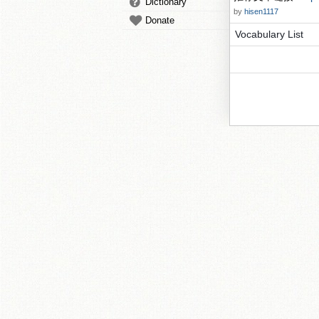
Dictionary
by
hisen1117
Donate
Vocabulary List