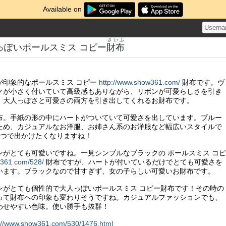
Available on
さいふ
っぽいポールスミス コピー
財布
が印象的なポールスミス コピー
http://www.show361.com/
財布です。ヴ
クが小さく付いていて高級感もありながら、リボンが可愛らしさを引き
、大人っぽさと可愛さの両方を引き出してくれるお財布です。
布。手紙の形の中にハートがついていて可愛さを出しています。ブルー
ため、カジュアルなお洋服、お姉さん系のお洋服など幅広いスタイルで
1つで出かけたくなりますね！
ンがとても可愛いですね。一見シンプルなブラックの ポールスミス コピ
w361.com/528/
財布ですが、ハートが付いているだけでとても可愛さを
います。ブラックなので甘すぎず、女の子らしい可愛いお財布です。
ンがとても個性的で大人っぽいポールスミス コピー財布です！その時の
って財布への印象も変わりそうですね。カジュアルファッションでも、
わせやすい色味。使い勝手も抜群！
://www.show361.com/530/1476.html