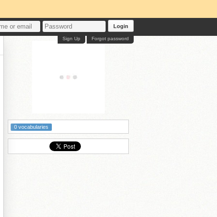
Login
Sign Up
Forgot password
0 vocabularies