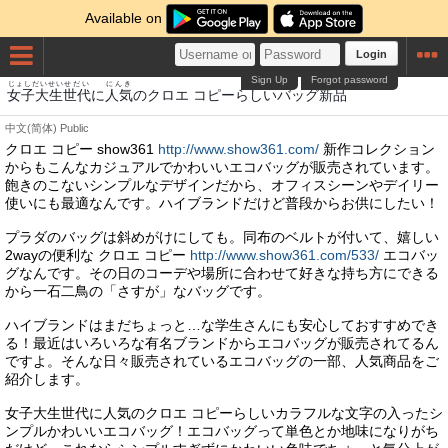
Available on
Login
Sign Up
Forgot password
じょしだいせい
せだい
にんき
しんぴん
女子大生
世代
に
人気
のクロエ コピーらしいバッグ
新品
中文(简体)
Public
クロエ コピー show361
http://www.show361.com/
新作コレクション
からもこんなカジュアルでかわいいエコバッグが販売されています。
飽きのこないシンプルなデザインだから、オフィスシーンやデイリー
使いにも最適なんです。ハイブランドだけど普段からお供にしたい！
プラダのバッグは斜めがけにしても。同布のベルトが付いて、嬉しい
2wayの便利な クロエ コピー
http://www.show361.com/533/
エコバッ
グなんです。その日のコーデや場所に合わせて好きな持ち方にできる
から一石二鳥の「さすが」なバッグです。
ハイブランドはまだちょっと…な学生さんにも安心しておすすめでき
る！最近はいろいろな有名ブランドからエコバッグが販売されてるん
ですよ。そんな日々販売されているエコバッグの一部、人気商品をご
紹介します。
女子大生世代に人気のクロエ コピーらしいカラフルな文字の入ったシ
ンプルかわいいエコバッグ！エコバッグって単色とか地味になりがち