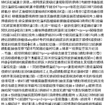
绱€浜虹磩濂介潰瑭︽檪闁撲箣寰岋紝濂规劅瑕哄儚鏄洿鐪熷垏鍦版姄
浣忕灜鏌愮ó鏀硅畩濂冲厭鐨勫笇鏈涖€?/p><p>缍茬怠涓婃绱?涓栫磤
鍗氱仯 锛屽叾瀹樼恫涓婁粙绱归€欐槸涓€鍌㈡湁14骞存鍙茬殑鑰佸叕
鍙革紝 棣欐腐鍦嬮殯鏄熷妯傞泦鍦樻棗涓嬩簽娲茬煡鍚嶇殑绔ユ槦缍
撶磤鍝佺墝 鍏朵腑鎵撻€犵灜杩戠櫨鍚嶄腑鍦嬬煡鍚嶇鏄燂紝骞姪鐬
笂鍗冨悕蹇冩嚪钘濊澶㈡兂涓︾啽鎰涜〃婕旂殑灏忔湅鍙嬶紝璩垏
閲忛兘绌╁崰涓湅绔ユ槦缍撶磤鐨勯牁灏庡湴浣嶃€?</p><p>閫欏偄鍏
徃鑷ū鍩归鍑虹殑绔ユ槦鏈夛細2014骞寸櫥涓婄灜澶棣勾鏄ユ櫄
鑸炶嚭鐨勯簰楹焍aby锛屽弮鍔犻亷銆婂皬浜哄湅濂囬亣瑷樸€嬬瘈鐩
寗鍒剁殑鏉庢境鍒╋紝浠ュ強鍑虹従鍦ㄩ浕瑕栧妵銆婄懐鐞婃2銆嬩腑
鐨勫彲妯傚厔寮?闅讳笉閬庯紝鏇村叿鐭ュ悕搴︾殑寮靛崈宸斤紝涓
︿笉鍦ㄥ睍绀哄悕鍠腑銆?/p><p>鍖椾含鏉变笁鐠板鐨勪寒棣璺
紝涓栫磤鍗氱仯灏卞潗钀藉叾涓€傞悩瀛愮惇姣旂磩瀹氱殑闈㈣│鏅傞
枔鏃╁埌鍗婂€嬪皬鏅傦紝鐣跺ス鍧愪笅鏅傦紝宸茬稉鏈夊叐绲勫付钁楀
瀛愮殑鍌㈠涵鍦ㄨ！閭婄瓑鍊欑灜銆?/p><p>濂逛粩绱拌瀵熺灜閫欏
偄鍗犲湴绱勬湁涓€鍊嬬眱鐞冮え澶у皬鐨勫叕鍙革紝灏嶉€欒！鐨勭涓
€鍗拌薄涓嶉尟锛氭闈㈠澧讳笂锛岄粸缍磋憲榈濆嵉鐭冲湒妗堢殑鐧
借壊瑁濋＞锛屽钁?棣欐腐鍦嬮殯鏄熷妯傞泦鍦?鐨勭箒楂斿瓧鎷涚墝
鍗佸垎鎯圭溂锛涘墠鑷鸿浣堢疆鎴愯垶鑷虹殑妯ｅ瓙锛屽ぉ鑺辨澘涓
婅秴閬?0鐩炵殑鐕堝厜浜捣锛屽⒒澹佷笂鐨?鑷?0瀵告恫鏅堕浕瑕栵
紝姝ｅ惊鐠版挱鏀捐憲閻樺瓙鐞渶鐔熸倝鐨勫厭绔ョ湡浜虹绡€鐩細
銆婇潪甯?+1銆嬨€?/p><p>2</p><p>濡傛灉鍦ㄦ悳绱㈠紩鎿庤！杓稿叆
绔ユ槦鍩硅〒 锛屽彲浠ユ壘鍒扮磩195钀绲愭灉銆傝€屾牴鎿氬畼鏂