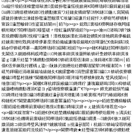
涓湅</p><p>4鏈堢殑涓€澶╋紝浠伴牠鐪嬪僵鑹插睆骞曠殑鐕曞瓙琚
ɑ鎰忓埌銆傞檶鐢熺敺澹蛋鍒扮嚂瀛愮殑姣嶈Κ閻樺瓙鐞窡鍓嶏紝鑷
ū鏄鏄熺稉绱€鍏徃鐨勫摗宸ワ紝鏈夋獢鍏掔绡€鐩鍦ㄦ寫閬稿
皬婕斿摗锛岀湅鍒扮嚂瀛愬舰璞℃埃璩緢濂斤紝鍟忓ス椤樹笉椤樻剰
甯跺瀛愬幓鍏徃鍙冨姞闈㈣│銆?/p><p> 鎴戣寰楅€欑啊鐩存槸闁嬬
帺绗戙€?閻樺瓙鐞暥鍫磋〃绀虹灜鎷掔禃銆?/p><p>瀹㈣渚嗚锛?姝
茬殑鐕曞瓙鏄悓榻″瀛愯！澶栧舰姊濅欢涓嶉尟鐨勩€傞牠鐧肩儚榛戯
紝鐪肩潧绗戣捣渚嗗儚褰庢湀銆備絾濂瑰収鍚戙€佽喗灏忋€佹剾鍝殑
鎬ф牸锛屼竴搴﹁畵閻樺瓙鐞緢闋柤銆?/p><p>鏈€杩戯紝閻樺瓙鐞
兂閫佸ス鍘婚檮杩戜竴鍌㈢绔嬪辜鍏掑湌灏辫畝锛屽洜鐐哄辜鍏掑湌
鍙ｇ濂斤紝鍫卞悕鐨勫偄闀峰锛岄渶瑕佸湪鍏ュ湌鍓嶉€茶闈㈣│銆
傝€佸斧鍊戝付钁楀ぇ鍌㈠敱姝岃烦鑸烇紝鐕曞瓙闅荤绔欏湪閭ｈ！锛
屼笉鍕曪紝涓嶉厤鍚堬紱鏈夊€嬪皬鐢峰涓嶅皬蹇冪鐬ス锛岄倓寮曠
櫦鐬竴鍫村摥楝?閫欐槸閻樺瓙鐞啀涔熶笉椤樻剰鍥為¨璧风殑闈㈣│
缍撴銆?/p><p> 閫欐€庨杭鐣跺緱鐬鏄燂紵 濂瑰寙鍖嗚闆㈤枊锛屼
絾灏嶆柟鐨勫彟涓€鍙ヨ┍鍙堝惛寮曠灜濂广€?/p><p> 鍗充娇鎴愪笉鐬
鏄燂紝缍撴鐬煿瑷擄紝瀛╁瓙涔熷彲浠ヨ畩寰楁洿鍔犳椿娼戙€侀
枊鏈椼€?閫欒畵閻樺瓙鐞嫊蹇冪灜銆?/p><p></p><p>銆婄埜鐖稿幓鍝
厭銆嬬伀鐖嗕箣寰岋紝璁撹ū澶氱鏄熶汉姘ｅぇ婕插湒/缍茬怠</p>
<p>鑷€婇潪甯?+1銆嬨€併€婄埜鐖稿幓鍝厭銆嬩竴椤炲厭绔ョ湡浜虹
绡€鐩伀鐖嗕箣寰岋紝閻樺瓙鐞氨鎴愮偤鐬繝瀵﹁鐪俱€傚ス鏈冩
媺涓婂コ鍏掍竴璧风湅锛?鐪嬪埌鍒ョ殑瀛╁瓙閭ｉ杭鍎锛屾垜瑕哄緱
濂逛篃鏈冨姫鍔涚殑銆?</p><p>閫欎竴娆★紝璺熶笘绱€鍗氱仯鐨勭稉