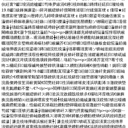
伙紝寰?钀埌涓婄櫨钀笉绛夛紱涓€鑸殑B绱氱鏄燂紝鍩归璨绘槸
19.8钀紱鎽搁亷鍌㈠簳涔嬪緦锛屽偄闀锋渻琚付鍒颁富绠￠偅瑁★紝
璁撲富绠″皪鍌㈤暦鐏岃几鐞嗗康锛屼富绠￠兘鏄叕鍙哥殑鑰佸摗宸ョ
灜锛屽彛鎵嶉亷纭紝鏃㈡渻瑾皪瀛╁瓙鎴愰暦鐨勫ソ铏曪紝鍙堣濡傛
灉瀛╁瓙鎴愮灜鏄庢槦锛屼竴鍏╁€嬫湀灏辫澈鍥炰締鍗佸咕钀灜锛屽偄
闀峰線寰€灏卞悓鎰忕灜銆?</p><p>鐝惧湪鎯充締锛岄悩瀛愮惇瑕哄緱
鐕曞瓙鐨勫京瑭︿甫涓嶉爢鍒╋紝鑸炶箞鑰佸斧鐨勫咕鍊嬪嫊浣滐紝鐕
曞瓙閲嶅京璧蜂締浠嶇劧椤緱鑶芥€紝纾曠绲嗙祮鍦板畬鎴愮灜銆備
絾缍撶磤浜虹殑鍙嶉鏄細浣犵殑瀛╁瓙搴曞瓙寰堝ソ锛屾湁娼涘姏锛
屼絾鏄粛鐒堕渶瑕佺郴绲辩殑瑷撶反锛屽叕鍙告渻鑺遍將鍩归锛屼絾
浣犲€嬩汉涔熼渶瑕佹壙鎿斾竴閮ㄥ垎銆?/p><p>涓€浠芥寔绾?骞寸殑
绔ユ槦鍩归鍚堢磩绔嬪嵆鎿哄湪鐬ス鐨勯潰鍓嶃€傚悎绱勮！娓呮瑷
绘槑锛?鐝剧钩浠?9.8钀厓鐨勫寘瑁濊不鐢紝鏈汉瀹屽叏娓呮鍜屾
槑鐧介€欑瓎璨荤敤闅讳綔鐐烘湰浜虹殑鍖呰鏈嶅嫏璨?娆鹃爡鍦ㄤ换
浣曟儏娉佷笅涓嶄簣閫€閭勶紝鍏徃涓嶄繚璀夋湰浜哄彲浠ヨ澈鍥炴墍
绻充氦鐨勮不鐢ㄣ€?</p><p>閻樺瓙鐞閬庢硶寰嬶紝浠旂窗鐪嬮亷鍚
堝悓姊濇枃涔嬪緦锛屽ス鏄湁浜涚敓鐤戠殑锛氶€欏咕涔庢槸涓€鍊嬩
换浣曟柟闈㈤兘灏嶈嚜宸变笉鍒╃殑鍚堝悓銆備絾濂瑰洖鎲惰锛岀暥鏅
備粛鐒舵湁鍦ㄥ悎鍚屼笂绨藉瓧鐨勬矕鍕曪細濡傛灉姣忓勾鑳借姳璨讳
笉鍒?钀厓锛岃畵瀛╁瓙鏀硅畩锛屽ス璨犳摂寰楄捣銆?/p><p>涓€鏃﹂
悩瀛愮惇绨藉瓧锛屾媺钁楀ス渚嗕笘绱€鍗氱仯鐨勭稉绱€浜哄姪鐞嗭紝
鍒濊│濂圭殑缍撶磤浜猴紝寰╄│濂圭殑涓荤锛屼互鍙婃渶寰岀殑绺界
洠锛岄兘鑳界嵅寰楀垎绱咃紝鏈€搴曞堡鐨勭稉绱€浜哄姪鐞嗗皣鎻愭垚