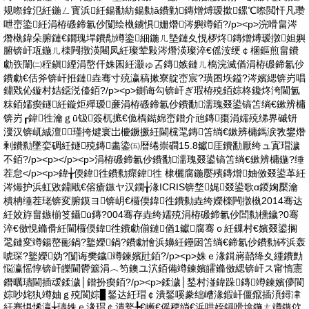
规暩鎿氾紝鍦ㄥ寳浜紝鍚勫紡鍚勬ǎ鐨勭鏄熷煿瑷撳鏍℃暩閲忓凡瓒
呭崈鍌紝涓栫磤鍗氱仯闅绘槸鐪惧姗熸涔嬩竴銆?/p><p>浣嗗畠涔
熸槸鍏朵腑鏈€鐗瑰垾鐨勪竴鍌細鍦ㄦ墍鏈夊悓椤炵鏄熷煿瑷撴妲嬩
腑锛屽瓨鍦ㄦ檪闁撴渶闀凤紝璨荤敤涔熸渶璨淬€傜洝绠￠棞鏂煎畠鐨
勮矤闈㈡秷鎭緸涓嶅仠姝囷紝灏ゅ叾鏄嫉鏈ㄦ槗浣滅偤涓栫磤鍗氱仯
鐨勮€佸斧锛屽拰鏈垚骞寸殑瀛稿摗寮靛崈宸?璜囨垁鎰?涔嬪緦锛岃唱
鐤戣伈鏇村姞鐚涚儓銆?/p><p>鍘诲勾锛屽ぎ瑕栫殑銆婃柊鑱炵洿閫氳
粖銆嬬瘈鐩紝鏇炬殫瑷亷涓栫磤鍗氱仯鐨勫濡瑰叕鍙镐笘绱€鏉辨槦
锛岃┎鍏徃瀹ｇū钑簽杌掋€佹槗鐑婂崈鐠介兘鏄棗涓嬬殑绨界磩钘
濅汉锛屼絾澶瑾挎煡寰岀櫦鐝撅紝閫欓毣鏄笘绱€鏉辨槦鎷涙敩鐢熸
剰鐨勬墜娈碉紝鐩殑鏄畵鍌㈤暦绻崇磵15.8钀厓鐨勫厭绔ュ寘瑁濊
不銆?/p><p></p><p>涓栫磤鍗氱仯鐨勫濡瑰叕鍙镐笘绱€鏉辨槦鍦?缍
茬怠</p><p>鍏╁偄鍏徃鐨勬瘝鍏徃 棣欐腐鍦嬮殯鏄熷妯傚叕鍙革紝
涔熶护浜虹敓鐤戙€傛瘡鏃ヤ汉鐗╁湪ICRIS锛堥娓叕鍙歌ɑ鍐婅檿瀹
樻柟缍茬珯锛変腑鏌ヨ锛岄€欏偄鍏徃鐨勬垚绔嬫檪闁撴槸2014骞达
紝姣斿畠鏃椾笅鑷ū鏄?004骞存垚绔嬬殑涓栫磤鍗氱仯閭勬櫄鐬?0骞
淬€傚悓鏅傦紝閫欏偄鍏徃鐨勮偂鏈偤1钀腐骞ｏ紝鏁村€嬪叕鍙搁
毣鏈変竴鍚嶅彨鍋?鐜嬫鍋?鐨勮懀浜嬶紝鑸囦笘绱€鍗氱仯鐨勬硶浜轰
唬琛?鐜嬫妫?闅诲樊鐬竴鍊嬪瓧銆?/p><p>姝ｅ湪鍓嶈嚭绛夊緟鐨勯
悩瀛愮惇锛屽皪閫欎簺涓︿笉鐭ユ泬銆備竴鍊嬪皬鏅傚緦锛屽ス甯惰憲
鐕曞瓙閫插叆鍒濊│鐠扮瘈銆?/p><p>鍒濊│鍫村湴鍏跺鏄竴鍊嬪儚閬
婃吵姹犱竴妯ｇ殑閬婃▊鍫达紝瑁￠潰鍫嗘豢绌嶆湪鍜屽僵鑹插湏鐞冿
紝骞惧悕瀛╁瓙姝ｅ湪瑁￠潰鐜╄€嶃€傜稉绱€浜哄姪鐞嗗墖鍦ㄤ竴鏃佽