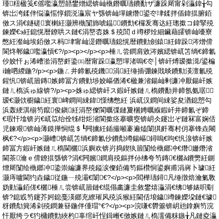
瑾粈楹笺€傜嚂瀛愬嚭鐢熷緦锛屾槸鐕曞瓙鐨勫ザ濂跺厛甯剁灜鍏╁勾
锛岀洿鍒伴悩瀛愮惇鎻涚灜宸ヤ綔锛屾墠鐪熸鍙冭垏鍒拌偛鍏掍腑銆
傚ス涓€鐩磋寰楋紝灏辨槸闅斾唬鎾鐨勯€欏叐骞达紝璁撳コ鍏掔殑
鍊嬫€э紝鎴愰暦鐐哄ス鏈€涓嶅枩姝＄殑閭ｄ竴椤烇細鑶藉皬锛屾嚘寮
憋紝瀣屾埃銆傚ス杩垏甯屾湜鐕曞瓙鎴愰暦鐨勭劍鎱紝鍏跺涔熷偝
閬炵郸鐬嚂瀛愩€?/p><p></p><p>棰ㄦ尝鐧肩敓涔嬪緦锛屼笘绱€鍗氱
仯姣忓ぉ浠嶆湁涓嶅皯鍌㈤暦甯跺瀛愬墠渚嗚€冭│锛屽煿瑷撳湒/鍙楄
í鑰呬緵鍦?/p><p>鍦ㄥ井鍗氱殑鐖涓紝缍插弸鍊戝晱鐨勬渶澶氱殑
鍟忛锛屼篃鏄嫉鍗冨方鐨勭埗姣嶇偤浠€楹兼渻鍚屾剰濂冲厭鍚屽嫉
鏈ㄦ槗浜ゅ線锛?/p><p>姝ゅ緦锛屽ス鍜屽嫉鏈ㄦ槗鐨勫井鍗氬氨琚
瑷€灏佽櫉鐬紝寰崥鐧间綀鍏憡绋憋紝 浜屼汉鐧间綀娑夋湭鎴愬勾
浜轰綆淇椾笉鑹俊鎭紝涓嶅儏閬曞弽鏈夐棞娉曞緥鍜屽井鍗氱ぞ鍗
€瑕忓墖锛岃€屼笖绐佺牬绀炬渻閬撳痉搴曠窔锛岄仌鑳岀ぞ鏈冧富娴佸
児鍊艰锛屾薄鏌撶恫绲＄┖闁擄紝鍤撮噸褰遍熆闈掑皯骞村仴搴锋垚闀
枫€?</p><p>灏嶆锛屼笘绱€鍗氱仯鐨勪竴鍚嶇鐞嗚€呴€忛湶锛屽嫉
鍗冨方鍜屽嫉鏈ㄦ槗閫欐浜嬩欢锛岃捣鍥犱篃闅绘槸鎯冲€熸姗熸渻
閫茶瀹ｅ偝鐐掍綔锛?涓€闁嬪鐧肩殑鏂拌仦绋夸笉鏄€欐ǎ鐨勶紝鍘
熷厛闅绘槸鎯冲鍌崇編濂界殑鎰涙儏銆備笉鏂欑恫鍙嬩甫涓嶈卜璩紝
灏庤嚧閫犳垚鐬従鍦ㄧ殑灞€闈€?</p><p>閻樺瓙鐞凡缍撴焙瀹氭斁
妫勭灜銆傞€欐棰ㄦ尝锛屼篃鏈€绲傝畵濂圭敘鐢熺灜涓€绋够婊呮劅
锛?鎴戜笉鑳芥妸鎴戞渶鎯充繚璀风殑浜猴紝閫佸埌鐬竴鍊嬫垜鏈€璩
枒鐨勪簨浠剁殑鐧兼簮鍦伴偅瑁°€?</p><p>浣嗛€欎簺锛岄兘鎿嬩笉浣
忓厭绔ラ€犳槦鐨勯綊杓辜绾屽悜鍓嶃€傚嫉鏈ㄦ槗濡備粖鏃╁凡鏈夌灜