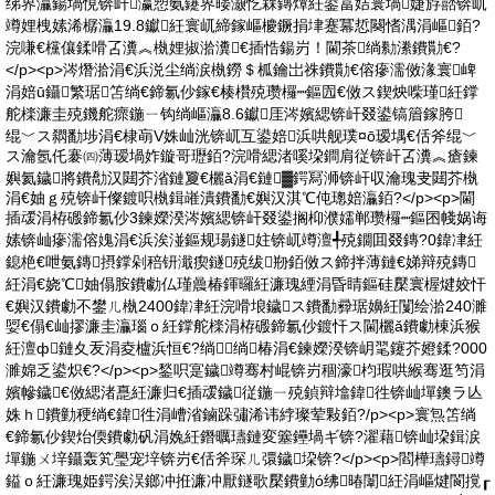
绨界灜鍚堝悓锛屽瀛愬氨鑳界暥灏忔槑鏄燂紝鍙冨姞寰堝婕斿嚭锛屼
竴娌栧嫊浠樼灜19.8钀紝寰屼締鎵嶇櫦鐝捐垏蹇冪悊闋愭湡涓嶇銆?
浣嗛€欓儴鍒嗗叾瀵︽槸娌掓湁瀵€插悎鍚岃！閫茶绱勬潫鐨勩€?
</p><p>涔熸湁涓€浜涚尘绱涙槸鐒＄柧鑰岀祩鐨勩€傛瘮濡傚湪寰崥
涓婄ū鑷繁琚笘绱€鍗氱仯鎵€楱欑殑瓒欏┉鏂囥€傚ス鍥炴喍瑾紝鐣
舵檪濂圭殑鐖舵瘝鍦ㄧ钩绱嶇灜8.6钀厓涔嬪緦锛屽叕鍙镐篃鎵胯
绲﹀ス閷勫埗涓€棣朚V姝屾洸锛屼互鍙婄浜哄舰璞¤ō瑷堣€佸斧绲﹀
ス瀹氬仛褰㈣薄瑷堝妰鏇哥瓑銆?浣嗗緦渚嗘垜鐧肩従锛屽叾瀵︽瘡鍊
嬩氦鐬將鐨勪汉閮芥渻鏈夐€欐ǎ涓€鏈▓鍔冩浉锛屽収瀹瑰叏閮芥槸
涓€妯ｇ殑锛屽儏鍍呮槸鍓嶉潰鐨勫€嬩汉淇℃伅璁婄灜銆?</p><p>閫
插叆涓栫磤鍗氱仯3鍊嬫湀涔嬪緦锛屽叕鍙搁枊濮嬬郸瓒欏┉鏂囨帴娲诲
嫊锛屾瘮濡傛媿涓€浜涘湴鏂规瑒鐩妵锛屼竴澶╃殑鐗囬叕鏄?0鍏冿紝
鎴栬€呭氨鏄摂鐣剁稖钘濈瘈鐩殑绂剙銆傚ス鍗拌薄鏈€娣辩殑鏄
紝涓€娆℃妯傝胺鐨勮仏瑾曟椿鍕曪紝濂瑰緸涓昏睛鏂硅檿寰楃煡姣忓
€嬩汉鐨勮不鐢ㄦ槸2400鍏冿紝浣嗗埌鐬ス鐨勫彛琚嬶紝闅绘湁240濉
娿€傝€屾摎濂圭灜瑙ｏ紝鐣舵檪涓栫磤鍗氱仯鍍忓ス閫欐ǎ鐨勮棟浜猴
紝澶ф鏈夊叐涓夌櫨浜恒€?绱绱椿涓€鍊嬫湀锛岄毣鑳芥嬁鍒?000
濉婂乏鍙炽€?</p><p>鍫呮寔鐬竴骞村崐锛岃稒濠枃瑕哄緱骞逛笉涓
嬪幓鐬€傚緦渚嗭紝濂归€插叆鐬従鍦ㄧ殑鍞辩墖鍏徃锛屾墠鐭ラ亾
姝ｈ鐨勭稉绱€鍏徃涓嶆渻鏀跺彇浠讳綍璨荤敤銆?/p><p>寰炰笘绱
€鍗氱仯鍥炲偄鐨勮矾涓婏紝鐕曞瓙鏈変簺鑸堝ギ锛?濯藉锛屾垜鍓涙
墠鍦ㄨ垶鑷轰笂璺宠垶锛岃€佸斧琛ㄦ彋鐬垜锛?</p><p>閻樺瓙鐞竴
鎰ｏ紝濂瑰姫鍔涘洖鎯冲拰濂冲厭鐩歌檿鐨勭ó绋暙闈紝涓嶇煡閬撹┎