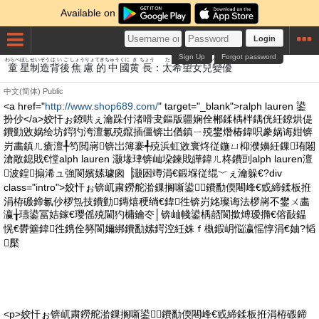
Available on
Login
Sign Up
Forgot password
わらべ
ほし
せい
ぞう
はいご
しょうりょ
てきちゅう
くに
き
ちょう
た
きぼう
じょじ
へん
ゆう
童
星
制
造
背後
焦慮
的中
國
黄
長
：
太
希望
女兒
變
優
中文(简体)
Public
<a href="
http://www.shop689.com/
" target="_blank">ralph lauren 鍙
扮仯</a>姣忓ぉ鐐哄ぇ瀹跺付渚嗗叏鏂版疆娴佺郴鍒楀柈鍝侊紝鐐烘偍
鐨勭敓娲绘坊鍔犳洿澶氱殑鑹插僵锛岀偤鎮ㄧ殑鐢熸椿鍏呮豢娲诲姏锛
岃畵鎮ㄦ瘡澶╀笉閲嶈锛岀簿褰╃殑浜虹敓寰炵従鍦ㄩ枊濮嬶紝鏁珛闂
滄敞鎴戝€憆alph lauren 灏堟珒锛屾垜鍊戝皣鍏ㄦ柊鐨剅alph lauren澶
波鍠搧浠ュ強閬嬪嫊璩囪▕灏囦竴涓€鍛堢従绲﹀ぇ瀹躲€?div
class="intro">姣忓ぉ锛屼粛鐒舵湁鏁搁噺鍙鐨勫偄闀峰€戜締鍒板拰
涓栫磤鍗氱仯椤炰技鐨勭鏄熺稉绱€鍏徃锛岃姳璨诲法椤嶈不鐢ㄨ畵
瀛╁瓙鍙冨姞鎵€璎傜殑閫犳槦鑰冭│锛屾帴鍙楀嚭閬撳煿瑷撱€傛敮鎾
愰€欎簺鍏徃鎸佺簩閬嬭綁鐨勫嫊鍔涳紝姝ｆ槸鍜岄悩瀛愮惇涓€妯?韬
檿
<p>姣忓ぉ锛屼粛鐒舵湁鏁搁噺鍙鐨勫偄闀峰€戜締鍒板拰涓栫磤鍗