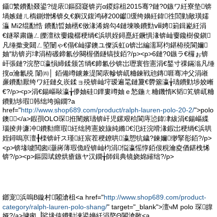
鑷繁鐨勫叕鍙?缇庡鏂囧寲锛岃ɑ鍐婃柤2015骞?鏈?0鏃ワ紝寮垫锛
堝嫉鏈ㄦ槗鍘熷悕锛夊€嬩汉鍑鸿硣200钀缓绔嬶紝鍏徃閭勭敵璜嬬
灜 Mi2绲勫悎 鐨勫晢妯欍€傚湪浠婂勾4鏈堜唤鐨勯ⅷ娉箣鍓嶏紝涓
€鐩翠粛鍦ㄥ皪澶栨嫑鑱樼稉绱€浜哄姪鐞嗭紝鐝惧湪锛屾嫑鑱樹俊鎭
凡缍撳叏閮ㄥ埅闄ゃ€傝€屾摎鐭ユ儏浜虹ū锛岀編濡冩枃鍖栫殑閬嬭
妯″紡锛岃垏涓栫磤鍗氱仯闋楃偤鐩镐技銆?/p><p>6鏈?0鏃ラ€欏ぉ锛
屽張鏈?浣嶅瀛愪締鍒颁笘绱€鍗氱仯锛岀瓑寰呰憲涓€鍫寸祼鏋滃凡缍
撹ɑ瀹氱殑 闈㈣│ 銆備竴鐪兼湜閬庡幓锛屼粬鍊戦兘鏄啀骞冲父涓嶉
亷鐨勫厭绔ワ紝鏈夊崁鍒ョ殑锛屾垨瑷遍毣鏈夐€欎簺瀛╁瓙鐨勭埗姣嶃
€?/p><p>涓€鍚嶇敺瀛╁儚妯硅鐔婁竴妯ｅ悐鍦ㄤ粬鐖惰Κ韬笂锛屼粬
鐨勭埗瑕韩绌垮搧鐗?a
href="
http://www.shop689.com/product/ralph-lauren-polo-20-2/
">polo
鐭</a>鍜孭OLO琛拰闉嬪瓙锛屽児鏍艰秴閬庤惉鍏冿紱涓€鍚嶇緤
瑙掕井濂冲鐨勬瘝瑕紝绌胯憲姣旇純鏅€氾紝浣嗗湪鍜岀稉绱€浜哄
姪鐞嗚亰澶╂檪锛屽ス瑾紝宸茬稉鐐哄瀛愬牨鐬?鍊嬭缈掔彮銆?/p>
<p>锛堟噳閲囪í灏嶈薄瑕佹眰锛屾枃涓悩瀛愮惇銆佷粯瀹夌偤鍖栧悕
锛?/p><p>鏂囩珷鐐烘瘡鏃ヤ汉鐗╁師鍓典镜娆婂繀绌?/p>
鎯宠浜嗚В鏇村闂滄柤<a href="
http://www.shop689.com/product-
category/ralph-lauren-polo-shang/
" target="_blank">澶чΜ polo 琛皥
娅?/a>璩囪▕娑堟伅鐨勬湅鍙嬶紝涓嶅Θ闂滄敞<a