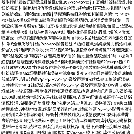
辨晽鐨勪簨锛屼篃璺熶粬鍊戣鐬€?</p><p>鍏╁ぉ寰岋紝閻樺瓙鐞帴
鍒扮灜寰╄│閫氱煡銆傛寜鐓т粯瀹夌殑瑾硶锛岄€欏叾瀵︽槸鐧惧垎鐧
剧殑浜嬶細 闅绘湁鑲偤瀛╁瓙鑺遍將锛屼竴瀹氳兘閫插京瑭︺€?</p>
<p>浣嗛€欏€嬫秷鎭畵涓嶇煡鎯呯殑閻樺瓙鐞鍠滆嫢鐙傦紝鍦ㄩ亷
鍘荤殑骞存湀瑁★紝濂硅寰楁槸鑷繁鏄湪涓嶆柗鍜岄鑲插コ鍏掔殑
鎸晽鎰熼鐖紝浣嗛€欎竴娆★紝 绲傛柤鐛插緱鑲畾鐬?銆傚ス鐢氳
嚦甯跺コ鍏掑嚭鍘诲悆鐬竴闋撳厭绔ョ墰鎺掓叾绁濓紝鍛婅ù濂癸紝寰
╄│涓€瀹氳鍔犳补銆?/p><p>閫欎篃姝ｆ槸缍茬怠涓婂嫉鏈ㄦ槗鍜屽嫉
鍗冨方鐨?绲愬浜嬩欢 鐧奸叺鏈€婵€鐑堜箣鏅傘€備竴鍊?2姝茬殑濂冲
锛?鎰涗笂 鐬嚜宸?4姝茬殑鐢疯€佸斧 鍦ㄤ腑鍦嬬殑鐪惧绔ユ槦涓
紝鎭愭€曟矑鏈変竴鍊嬫槸浠ラ€欐ǎ鐨勬柟寮忓嚭鍚嶃€?/p><p>鐩＄
鍑虹敓鏂?000骞寸殑寮靛崈宸芥槸鍔犳嬁澶у湅绫嶏紝浣嗕粬鍊戜簩浜
虹祫鎴愮殑Mi2绲勫悎鍗讳竴鐩村湪鍦嬪収瀹ｅ偝锛屽井鍗氬墖鏄粬鍊
戠殑涓昏闄ｅ湴銆?/p><p></p><p>寮靛崈宸姐€佸嫉鏈ㄦ槗浜屼汉鍦
ㄥ井鍗氫笂瀹ｄ綀绲愬鍦?缍茬怠</p><p>寮靛崈宸藉湪4鏈?鏃ョ櫦浣
堢殑绋卞嵆灏囧拰寮垫湪鏄撶櫥瑷樼祼濠氱殑寰崥锛屽緢蹇仈鍒扮灜
1000钀殑榛炴搳閲忋€傞€欓鏈夐棞鏈垚骞村皯濂崇殑鏂拌仦锛岄悩
瀛愮惇涓€鐩撮兘寰堥棞瑷伙紝浣嗗ス涓︽湭鑱兂鍒拌儗寰岀殑绔ユ槦
缍撶磤鍏徃灏辨槸鑷繁閬囧埌鐨勪笘绱€鍗氱仯銆?/p><p>閫欎竴澶╋
紝鍜岄悩瀛愮惇涓€鍚屼締寰╄│鐨勯倓鏈夊洓灏嶅偄闀枫€傚湪浠樺畨
寰炲叕鍙稿缈掑埌鐨勭▼搴忚！锛屽京瑭︽檪鏈冭畵瀛╁瓙鍞变竴棣栨
瓕锛屽仛涓€浜涜垶韫堝嫊浣滐紝鎴栨槸鎵紨灏忓嫊鐗╋紝浣嗘渶闂滈
嵉鐨勬槸 涓€瀹氳闁嬪璜囬將鐬€?/p><p> 姣忓€嬪瀛愮殑鍩归璨