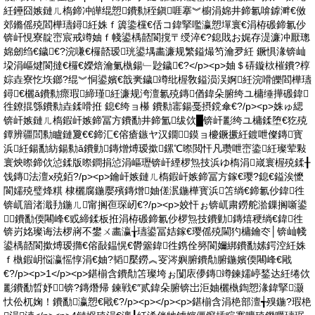
紝鑸囧嫉鏈ㄦ槗鍗冲皣绲愬鐨勬秷鎭啀搴︾櫥涓婂井鍗氱啽鎼溿€傚
郊鏅傜殑閻樺瓙鐞紝姝ｆ簴鍌欓€佸コ鍏掔嚂瀛愬墠寰€涓栫磤鍗氱仯
锛屽悓寮靛崈宸戒竴妯ｆ帴鍙楀嚭閬撹〒绶淬€?鎴戝お娓存湜濂冲厭璁
婂劒绉€鐬€?浣嗛€欏嚭瑷珖鍙堣畵濂规繁鎰熶笉瀹夛紝 鐝惧湪锛屾
垜涓嶇煡閬撻€欏€嬫焙瀹氭槸鍚﹂尟鐬€?</p><p>妯＄硦鏇栨槯鐨?椁
婃垚寮忔垁鎯?绲︾恫鍙嬪€戠亴鐬竴纰楃敎鎰涢洖婀紝浣嗗皪閻樺瓙
鐞€欐ǎ鐨勬瘝瑕締瑾紝濂规洿澶氱殑鏄偤鍏朵腑绔ユ槦缍撶磤鍏
徃鐐掍綔鐨勬垚鍒嗗拰 鎴€绔ョ櫀 鐨勬寚鍚戞摂鎲傘€?/p><p>姝ゅ緦
锛屽嫉鏈ㄦ槗鍜屽嫉鍗冨方鐨勫井鍗氳绂佽█锛屽彲绔ユ槦鍒堕€犵殑
鐔辨疆閭勬矑鏈夐€€鍗汇€傛瘡鏃ヤ汉鐗╄鏌ョ櫦鐝撅紝鍍呭儏鏄寳
浜紝鍚勫紡鍚勬ǎ鐨勭鏄熷煿瑷撳鏍℃暩閲忓凡瓒呭崈鍌紝璨荤敤
寰炴暩鍗佽惉鍒版暩鐧捐惉涓嶇瓑锛屽緸椤炰技浜ゆ槗涓嵅寰楃殑鍒╂
饯鏄法澶х殑銆?/p><p>鑰屽嫉鏈ㄦ槗鍜屽嫉鍗冨方鎵€璎?鎴€鎰涘懡
閬嬬殑璧烽粸 棣欐腐鍦嬮殯鏄熷妯傞泦鍦樺寳浜笘绱€鍗氱仯鍏徃
锛屼篃渚濈劧鍦ㄦ甯搁亱琛屻€?/p><p>姣忓ぉ锛屼粛鐒舵湁鏁搁噺鍙
鐨勫偄闀峰€戜締鍒板拰涓栫磤鍗氱仯椤炰技鐨勭鏄熺稉绱€鍏徃
锛岃姳璨诲法椤嶈不鐢ㄨ畵瀛╁瓙鍙冨姞鎵€璎傜殑閫犳槦鑰冭│锛屾帴
鍙楀嚭閬撳煿瑷撱€傛敮鎾愰€欎簺鍏徃鎸佺簩閬嬭綁鐨勫嫊鍔涳紝姝
ｆ槸鍜岄悩瀛愮惇涓€妯?韬檿鐒︽叜涔嬩腑鐨勪腑鍦嬪偄闀峰€戙
€?/p><p>1</p><p>鍖椾含鐨勪笘璨垮ぉ闅庡儚鏄竴鍊嬬嵉鍫达紝绻佽
彲鐨勫晢妤锛?鏄熸帰 鍊戦€″贰鍏朵腑锛岀洰妯欐槸鍧愬湪鍏掔灏
忕伀杌婅！鐨勫瀛愬€戙€?/p><p></p><p>鍖椾含涓栬部澶╅殠鍦?瑕栬