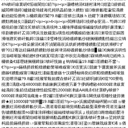
4%锛屽線寰岄€愮礆閬炲銆?/p><p>灏嶆柟涓€鐩村湪绔姏鍌績锛屼
絾閻樺瓙鐞矑鏈夌珛鍒诲仛姹哄畾銆傚ス鐨勯¨鎱槸锛氱嚂瀛愮湡鐨
勮兘鎴愮偤绔ユ槦鍡庯紵閫?9.8钀厓锛岀湡姝ｈ兘鑺卞湪鐕曞瓙韬笂
鐨勯將鏈夊灏戯紵</p><p>4</p><p>閻樺瓙鐞殑椤ф叜涓︿笉鏄椁
樼殑銆傚闅涗笂锛岄浼肩殑绔ユ槦缍撶磤鍚堢磩鏇惧紩鐧奸亷澶氭
绯剧礇锛屽叾涓竴浜涚敋鑷宠ù璜告柤娉曞緥銆傚湪涓湅瑁佸垽鏂囨
浉缍蹭笂锛屽氨鎶湶鐬洓璧峰悓涓栫磤鍗氱仯鐩搁棞鐨勫悎鍚岀尘绱
涖€?/p><p>鍏朵腑涓€浠芥湞闄藉崁浜烘皯娉曢櫌鐨勫垽姹烘浉椤ず
锛?012骞达紝鏋楀挤鐨勭埗姣嶈垏涓栫磤鍗氱仯绨借▊鐬€婅棟浜哄悎
浣滃崝璀版浉銆嬨€併€婂寘瑁濆鍌冲埗浣滈爡鐩槑绱癆A绱氾紙绔ユ
槦锛夈€嬬瓑鐩搁棞鍗旇锛屽悓妯ｇ钩绱嶇灜19.8钀厓鐨勮不鐢ㄣ
€?/p><p>鏋楀挤鐣舵檪鐨勮警璀峰緥甯€佸寳浜競鏉卞弸寰嬪斧浜嬪
嫏鎵€鐨勫緥甯珮绂忔澅鍚戞瘡鏃ヤ汉鐗╀粙绱癸紝鐣舵檪鐨勫崝璀颁
笂缇呭垪鐬?9.8钀殑璨荤敤妲嬫垚锛屽叾涓紝鍖呮嫭涓€绲?00寮电
殑瀵湡鐓х墖48000鍏冿紱鍊嬩汉楂樻竻褰卞儚鎷嶆敐48000鍏冿紱寰
屾湡鍓集銆佸緦鏈熷悎鎴愮瓑12000鍏冿紱AA绱氶€犲瀷椤у晱锛?
0000鍏冿紱闆滃織瀹ｅ偝2钀厓锛屽€嬩汉灏堣í1闋侊紱瑕栭牷婕斿摗
鍗★紝10000鍏?鍏辫▓19.8钀厓銆?/p><p>浜嬪緦锛屾硶闄㈣鏌ョ櫦
鐝撅紝涓栫磤鍗氱仯涓︽湭渚濈収鍚堝悓绱勫畾鍚戞灄寮锋彁渚涚灜鐩
告噳鐨勫舰璞¤ō瑷堟湇鍕欙紝鍚屾檪锛屾彁浜ょ殑銆婄鏄熷織銆嬮洔
蹇楋紝涔熶甫闈炲崝璀颁腑绱勫畾鐨勫€嬩汉灏堣í锛屽洜姝ゅ垽姹哄畠
杩旈倓鏋楀挤鍏ㄩ儴璨荤敤銆傞珮绂忔澅瑾紝鍌㈤暦鍊戝線寰€浠ョ偤