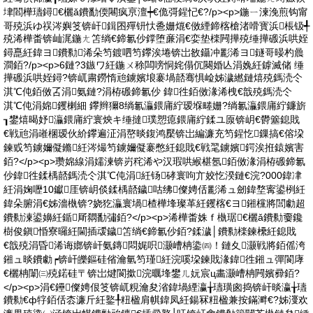
垏閻樺瓙鐞€欐ǎ鐨勫偄闀疯亰澶┿€佹彁鍟忋€?/p><p>鍦ㄧ湅浼煎钩甯
哥殑浜ゆ祦涔嬩笅锛屽鍓囨殫钘忕巹姗熴€傚緸鍗楁槍渚嗗寳浜棖钑╃
殑浠樺畨锛屾浘鍦ㄤ笘绱€鍗氱仯鐣堕亷涓€娈垫檪闁撶殑缍撶磤浜哄姪
鐞嗭紝鍏ヨ鐨勬浠朵笉鍍呬笉鑻涘埢锛岀敋鑷冲彲浠ヨ鐩哥暥杓曟
澗銆?/p><p>6鏈?3鏃ワ紝鍦ㄨ稌闆嗙恫姹傝伔闋婚亾涓婏紝鎼滅储 缍
撶磤浜哄姪鐞?锛屼粛鐒惰兘鐪嬪埌褰堝嚭骞惧崄姊濊繎鏈熺殑鎷涜仒
淇℃伅銆傚叾涓氨鏈?涓栫磤鍗氱仯 鍏徃銆傚湪浠栧€戠殑鎷涜仒
淇℃伅涓婂钁楋細 鑻辫獮8绱氱灜鍡庯紵瑷堢畻姗?绱氱灜鍡庯紵鐮旂
┒鐢熺暍妤灜鍡庯紵寰炴キ缍撻璞愬瘜鍡庯紵鍒ユ厡锛岄€欎簺鎴戝
€戦兘涓嶉棞瑷伙紒鑻遍泟涓嶅晱鍑鸿檿锛岀編濂充笉鍟忔鏁搞€傛垜
鍊戜笉鐪嬭儗鏅紝涔熶笉鐪嬭儗褰憋紝鎴戝€戦毣鐪嬪鍔涘拰鎱嬪害
銆?</p><p>瓒婂線涓嬬湅锛岃秺浠や汉瑕哄緱椹氬銆傚湪涓栫磤鍗氱
仯鍏徃鍒楀嚭鎷涜仒淇℃伅涓紝钖硣寰呴亣姣忔湀鏈€浣?000鍏冿
紝涓婅嚦10钀厓锛岄倓鍒楀嚭鐬咕绋儏娉佸彲浠ュ劒鍏堥寗鍙栵紝
鍏朵腑涓€姊濇槸锛?娆犵灜寰堝楂樺埄璨革紝钁楁€ヨ鎺欓將閭勮超
鐨勬湅鍙嬶紝鍎厛閷勫彇銆?</p><p>浠樺畨姝ｆ槸琚€欐ǎ鐨勬嫑鑱
樹俊鎭惛寮曪紝閫插叆鐬笘绱€鍗氱仯銆?鍒濊│鐨勬檪鍊欙紝鎴戝
€戠殑涓昏浠诲嫏锛屽氨鏄悶娓呮灏嶆柟鍌㈣！鏈夊灏戦將銆傜洿
鎺ュ晱鐨勮┍锛屽皪鏂硅偗瀹氫笉瑾紝浣嗘垜鍊戝湪鍏徃鎺ュ彈閬庨
€欐柟闈㈢殑鍩硅〒锛岀煡閬撳浣曞埄鐢ㄦ妧宸ц畵灏嶆柟闁嬪彛銆?
</p><p>涓€鑸儏娉佷笅锛屼粯瀹夋渻鍏堝緸瀛╁瓙璜囪捣锛屽晱瀛╁瓙
鐨勬€ф牸銆佸枩濂斤紝鐜╀粈楹肩帺鍏凤紝鍚冧粈楹兼按鏋溿€?姊濅欢