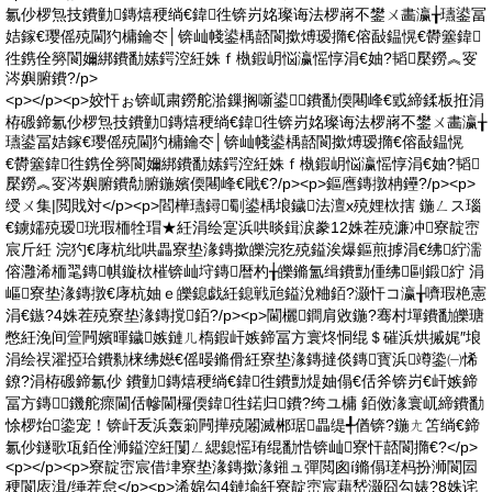
氱仯椤炰技鐨勭鏄熺稉绱€鍏徃锛岃姳璨诲法椤嶈不鐢ㄨ畵瀛╁瓙鍙冨
姞鎵€璎傜殑閫犳槦鑰冭│锛屾帴鍙楀嚭閬撳煿瑷撱€傛敮鎾愰€欎簺鍏
徃鎸佺簩閬嬭綁鐨勫嫊鍔涳紝姝ｆ槸鍜岄悩瀛愮惇涓€妯?韬檿鐒︽叜
涔嬩腑鐨?/p>
<p></p><p>姣忓ぉ锛屼粛鐒舵湁鏁搁噺鍙鐨勫偄闀峰€戜締鍒板拰涓
栫磤鍗氱仯椤炰技鐨勭鏄熺稉绱€鍏徃锛岃姳璨诲法椤嶈不鐢ㄨ畵瀛╁
瓙鍙冨姞鎵€璎傜殑閫犳槦鑰冭│锛屾帴鍙楀嚭閬撳煿瑷撱€傛敮鎾愰
€欎簺鍏徃鎸佺簩閬嬭綁鐨勫嫊鍔涳紝姝ｆ槸鍜岄悩瀛愮惇涓€妯?韬
檿鐒︽叜涔嬩腑鐨勪腑鍦嬪偄闀峰€戙€?/p><p>鏂噟鏄撴柟鑸?/p><p>
绶ㄨ集|閲戝対</p><p>閻樺瓙鐞劅鍙楀埌鐬法澶х殑娌栨搳 鍦ㄥス瑙
€鐪嬬殑瑷珖瑕栭牷瑁★紝涓绘寔浜哄晱鍓涙豢12姝茬殑濂冲寮靛崈
宸斤紝 浣犳€庨杭纰哄畾寮垫湪鏄撳皪浣犵殑鎰涘爆鏂煎摢涓€绋紵濡
傛灉浠栭毣鏄帺鏇栨槯锛屾垨鏄暦杓╁皪鏅氳缉鐨勯偅绋剾鍛紵 涓
嶇寮垫湪鏄撴€庨杭妯ｅ皪鎴戯紝鎴戦兘鎰涗粬銆?灏忓コ瀛╁嚌瑕栬憲
涓€鏃?4姝茬殑寮垫湪鏄撹銆?/p><p>閫欐鐧肩敓鍦?骞村墠鐨勫皪瑭
憋紝浼间箮闁嬪暉鐬嫉鏈ㄦ槗鍜屽嫉鍗冨方寰炵恫绲＄磪浜烘摵娓″埌
涓绘祦濯掗珨鐨勬梾绋嬨€傜暥鏅傦紝寮垫湪鏄撻倓鏄寳浜竴鍌㈠悕
鐐?涓栫磤鍗氱仯 鐨勭鏄熺稉绱€鍏徃鐨勯煶妯傝€佸斧锛岃€屽嫉鍗
冨方鏄鐖舵瘝閫佸幓閫欏偄鍏徃鍩归鐨?绔ユ槦 銆傚湪寰屼締鐨勫
悇椤炲鍌宠！锛屽叐浜轰箣闁撶殑闂滅郴琚畾缇╃偤锛?鍦ㄤ笘绱€鍗
氱仯鐩歌瓨銆佺浉鎰涳紝闅ㄥ緦鎴愮珛绲勫悎锛屾寮忓嚭閬撱€?</p>
<p></p><p>寮靛崈宸借垏寮垫湪鏄撳湪鎺ュ彈閲囪í鏅傝瑳杩扮浉閬囩
稉閬庡湒/缍茬怠</p><p>浠婂勾4鏈堬紝寮靛崈宸藉嵆灏囧勾婊?8姝诧