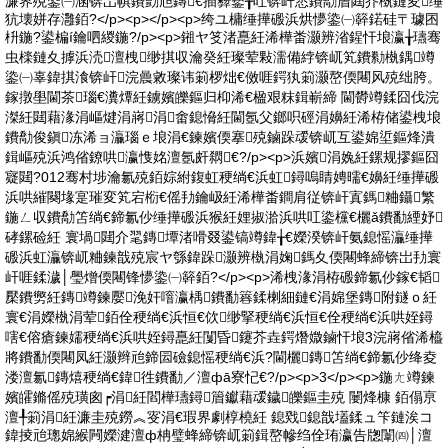
濂界殑鍌㈠涵锛岀帺鐨勯兘鏄€插彛鐜╁叿锛屽悆鐨勪篃閮芥槸鏈夋缍
犺壊姘存灉銆?</p><p></p><p>绔ユ槦缍撶磤浜烘懜鍌㈠簳鍩硅〒璩囨
枡鍦?鍙楄í鑰呬緵鍦?/p><p>鎺ヤ笅渚嗭紝浠樺畨灏辨渻鍟忓埌瀛╁瓙骞
虫檪鏈夊摢浜涜澶栧缈掑収瀹癸紝璨荤敤濡備綍锛屼笂鐨勬槸鍝竴
鍌㈠辜鍏掑湌锛屽浣曟敹璨讳箣椤炪€傚啀鍔犱箣灏嶅偄闀风殑绌胯。
鎵撴壆閫茶瑙€瀵燂紝鐪嬪皪鏂归枊浠€楹艰粖鍓嶄締 閫欎竴鍒囧伐浣
滐紝閮藉湪涓嶇煡涓嶈涓畬鎴愶紝閫氬父鎯呮硜涓嬶紝浠栫储鍙栧埌
鐨勪俊鎭冻浠ョ灜瑙ｅ埌涓€鍊嬪偄搴殑鏀跺叆锛屼互鍙婂垽鏂烽潰
鍓嶇殑浜鸿偗鐐哄瀛愯姳澶氬皯閷€?/p><p>浜嬪涓婏紝鏍规摎鏂囧
寲閮?012骞村埗瀹氱殑銆婃紨鍑虹稉绱€浜虹鐞嗚睛娉曘€嬶紝缍撶磤
浜哄繀闋堟寔璀変笂宕椼€傜劧鑰岋紝浠樺畨鐧肩従锛屽寘鎷粬鑷繁
鍦ㄥ収鐨勪笘绱€鍗氱仯缍撶磤浜猴紝娌掓湁浜哄叿鍌欓€欐ǎ鐨勫緸妤
硣鏍硷紝 寰堝閮介毣鏄墰渚嗗叕鍙镐竴鍏╁€嬫湀锛屽氨鎴愮灜缍撶
磤浜虹灜锛屼粬鍊戠殑宸ヤ綔鍏跺灏辨槸涓婅鎷夊偄闀蜂締锛岀劧寰
屽啀鍒濊│璺熷偄闀锋懜鍌㈠簳銆?</p><p>浠栧湪涓栫磤鍗氱仯鎵€韬
檿鐨勶紝鏄竴鍊嬮浼奸噾瀛楀鐨勫簭鍒楋細鏈€涓婂堡鏄附鐩ｏ紝
寰€涓嬫槸涓荤銆佺稉绱€浜恒€佽缈掔稉绱€浜恒€佺稉绱€浜哄姪鐞
嗐€傛瘡鍊嬬稉绱€浜哄姪鐞嗭紝闅昏鑳芥垚鍔熸媺鏀忓埌3浣嶈偗浠橀
將鐨勫偄闀凤紝灏辫兘鍗囩礆鎴愮稉绱€浜?閫欐鏄笘绱€鍗氱仯绛夌
溇澶氱鏄熺稉绱€鍏徃鐨勫／澶фā寮忋€?/p><p>3</p><p>鍦ㄤ竴鍊
嬪皬鏅傜殑璜囪┍涓紝閻樺瓙鐞篃钀藉叆鐬皪鏂圭殑 闄烽槺 銆傝亰
澶╀箣涓紝濂圭殑鐒︽叜涓€瑕界劇椁橈紝 鎴戣鎴戠壒鍒ュ笇鏈涘コ
鍏掕兘璁婂緱闁嬫湕澶ф柟璧蜂締锛屼箣鍓嶅幓绉佺珛瀛告牎闈㈣│澶