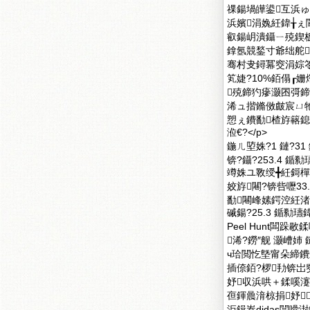
祼鍚堝皣鍙互浜ゅ弶
浜嬪涓婏紝鍏╁
叡鍚岄潰鑷ㄧ殑鍥板
鎿氬競鍫寸爺绌舵妲?E
骞村叏鐞冪窔涓婃笭
笂婕?10%銆傝┎
殑鍗犳瘮灏囨彁鍗囪
浠ュ揩鏅傚皻宸ㄩ牠Z
愬ぇ鐨勫楂斿簵
涖€?</p>
鍦ㄦ埅姝?1 鏈?31 
锛?鑷?253.4 
竴姝ユ斁绶╋紝鎶樿
姣斿闀?锛呰嚦3
勫闀峰嫊鍔涳紝渚
磩鍚?25.3 鍎勬瓙鍏
Peel Hunt闆跺
浠?鐒″舰 灏嶆
ч珨閲忔墍甯朵締
插倷銆?椤劧锛岀
妤収浜哄＋鍒嗘
亱鍕曟湇椋捐妤
洰鍓峚didas闆嗗