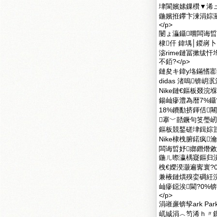
垏閬嬪嫊鏁欑▼浠
鍦嬪拰鑻卞湅涓婃
</p>
闄ょ灜鑷嚐闆诲晢
棣仠 鍏堣│鍐嶈卜
淧rime鏈冨摗绂
不銆?</p>
鏈夋キ鍏у垎鏋愭
didas 渚嗚锛
Nike鏈€鏂板叕
鍚屾瘮澧為暦7%鑷
18%鐨勫挤鍕佸
搴﹀嚭鐝句笅璺
鏂板競鍫磋垏鍓婃笡
Nike棣栧腑鍩疯
闆诲晢妤嫏鐕熸敹灏
鍦ㄦ暩瀛楀寲鏂归潰
栧€嬫湀灏遍寗寰?0
兼棭鏈熼殠娈碉紝
屾瘮鐚涘閫?0%
</p>
涓嶉亷锛孧ark 
屼絾涓︿笉浠ｈ〃