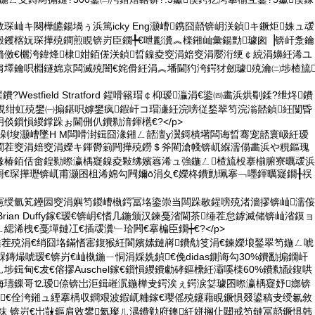
琛屾キ闋樺皫鍚堝ぅ浜篤icky Eng灏嶆鎸囧嚭锛岄浂鍞キ鐝炬姝ュ叆
毃钁楁妧琛撶殑鐧煎睍锛岃臣鐗╄€呭彲瀵︽檪鎺屾彙鍚勯璩囪▕锛屽洜鑰
鏅傚€欐洿鍏烽棣姏銆傞浂鍞晢鎳夌窔涓婄窔涓嬮洐绠￠綂涓嬶紝浠ユ
肩墿鑰呮棩鐩婂京闆滅殑闇€姹傦紝涓︽墦閫犳洿鍔犲劒璩殑瀹㈡埗楂旈
鐨?Westfield Stratford 鍟嗗簵瑁￠枊瑷灜涓€鍌㈣畵浜烘劅鍒?绁炵鐨
睍绀虹殑鐢㈠搧鍖呮嫭鐢疯鍜屽コ瑁濓紝浣嗙従鍫翠笉浣滃嚭鍞紝闅昏
倓鎻愪緵鐣跺ぉ閫侀仈鐨勬湇鍕欍€?</p>
殑绔剁埈灏嶆墜H M闆嗗湗鍓囧湪鎺ㄥ嚭澶у瀷鎶樻墸闆诲晢骞宠嚭寰岋紝瑷
閫茬窔涓婄窔涓嬫キ鍕欎箣闁撶殑鐒＄斧閵滄帴锛屼緥濡傝畵浜や粯鏂瑰
堟椿銆佸畬鍠勬暩瀛楀寲鎳夌敤绋嬪簭浠ュ強鍦ㄥ楂旈杸搴椾腑寮曞叆浜
鎶€琛撶瓑锛屼甫灏囨柤浠婂勾闁嬭ō涓夊€嬫柊鐨勯珮搴﹁嚜鍕曞寲鐗╂祦
憲绶氫笂鑸囩窔涓嬩笉鍐嶆槸鍔冨垎鍌崇当闆跺敭鍟嗙殑渚濇摎锛屾濡侫
CEO Brian Duffy鎵€瑷€锛岄€愭几鍦颁汉鍊戞渻閫茶缍茬怠鎼滅储锛屾渻鏌ョ
緦浠栧€戞墠鏈冮€插叆瀵﹂珨闁€搴楄臣鐗┿€?</p>
缍茬殑涓€绡囧垎鏋愭寚鍑猴紝閬嬪嫊鏈嶈鐨勪笅涓€鍊嬫埌鍫翠笉鍦ㄥ唬
槑鏄熶唬瑷€锛岃€屾槸鍦ㄧ恫涓婇姺鍞€俛didas鍘诲勾30%鐨勫搧鐗屽
埗鍓甸€犮€傛摎Auschel鎵€鎻愪緵鐨勮硣鏂欙紝灞嗘檪60%鐨勬敮鍑哄
诲瓙鏁哥⒓瑷倷锛岀洰鍓嶉泦鍦樺叏鍔涘ぇ鍔涙姇璩囨暩瀛楀寲妤嫏锛
鍠€佺洿鎺ュ緸搴楀収鐧艰波鍜屼粬鎵€璎傜殑鑳藉睍鐝惧叕鍙稿叏绶氱敘
粖 锛岃€岀敱鏂肩敓鐢氦璨ㄦ湡鐨勭府鐭紝姘搁仩閮戒笉鏈冨嚭鐝惧韩