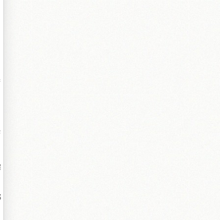
腑
橀
暉
嫏