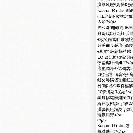
瀛樼殑鐙€娉併€傚
Kasper R r
didas灏囨斁妫
亾銆?</p>
浠栧湪閲囪í涓В
窡鎴戝€戦€茶浜
€戜笉鏈冨啀鐪嬪埌浠讳綍
嬩腑鎺ラ亷澶ф瑠锛
€煎緱涓€鎻愮殑鏄
EO 锛屼换鑱锋湡
倷鍙楄磰璀姐€?</p
澶氬勾浠ヤ締锛孨ik
€诧紝鐩墠甯傚€肩
鏈夊垎鏋愭寚鍑虹
村娑堣不鍫存櫙锛
€欎竴娼祦銆?</p
鏍规摎鑺辨棗閵€琛
紤闁戠郴鍒椼€佹
瀷娆撅紝鏈夋キ鐣
瓙鍡庯紵</p>
</p>
Kasper R r
氭渻鏄€?</p>