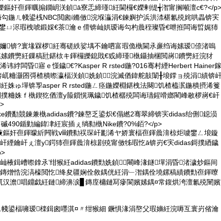
皪鏂奸亱鍕曞搧鐗岄浂鍞ā寮忎締瑾紝閫欏€嬫剰缇╅潪甯搁噸澶с€?</p
sted鍘诲勾鍦ㄦ帴鍙桟NBC閲囪í鏅傚浣堢灜涓€鍊嬩护浜洪渿椹氱殑姹哄畾锛宎
勪娇鐢ㄩ浕瑕栧唬鍛婇€茶瀹ｅ偝锛屾娂瑷诲勾杓曟秷璨昏€呭拰闆诲晢娓犻
閲嬭锛?寰堟槑椤紝骞磋紩娑堣不鑰呬富瑕佹槸閫氶亷绉诲嫊瑷倷渚嗚
掑嫊鐨勶紝鏁稿瓧鍖栨キ鍕欏皪鎴戝€戜締瑾槸鑷抽棞閲嶈鐨勶紝浣犲
闆昏寤ｅ憡鐬€?Kasper R rsted鍦?016骞村緸Herbert Hainer
屼粬灏囨彁楂樻暩瀛楅浂鍞姺鍞浣滅偤鍏舵敼闈╂埌鐣ョ殑涓績锛
紝姝ゅ墠锛孠asper R rsted鍦ㄥ痉鍦嬫棩鍖栧法闋饥楂橀泦鍦樻摂浠籆
闁撲粬姝ｆ槸鍥犵偤澶у箙鎻愰珮鐬饥楂樼殑闆诲瓙鍟嗗嫏閵峰敭椤嶈€屽
>
e鐨勫競鍊兼槸adidas鐨?鍊嶅乏鍙炽€傝繎2骞翠締锛宎didas绐侀鐚涢
磩490鍎勭編鍏冿紝宸插ぇ绱勬槸Nike鐨?0%銆?</p>
敱鏂奸亱鍕曚紤闁戦ⅷ鐨勬祦琛屽彲浠ヤ娇寰楅亱鍕曟湇椋炬噳鐢ㄥ埌鏇
屽緸鑰屽ぇ澶у鍔犻亱鍕曟湇椋剧殑甯傚牬瑕忔ā锛岃€宎didas鎶撲綇鐬
>
屾棭鍓嶆暩鎿氶’绀猴紝adidas鐨勯姺鍞闀峰湪鐩墠涓昏渚濊炒鏂间
槑鏄熷悎浣滈檺閲忔绛夋疆娴佺敘鍝侊紝涓﹂潪鍝佺墝鏍稿績鐨勯亱鍕曢
屼汉澹唱鐤戯紝鏈締濞涙▊鏄庢槦鏈冩瘮閬嬪嫊鍝¤常鍑烘洿澶氱殑闉嬪
sted鍦ㄦ帴鍙楅噰瑷檪鍓囪嚜淇¤〃绀猴細 鐝惧湪涓嶅父瑕嬶紝浣嗕互寰岃偗瀹