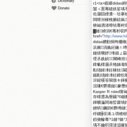
Dictionary
r1</a>鍜孉did
Donate
闅ㄨ憲骞磋紩娑堣
伀灏囧緸瀵﹂珨搴楅
闆嗗湗棣栧腑鍩疯瀹
锛屾湭渚嗗咕骞村
▓鏈締涓€骞村収
href="
http://www.h
didas鐨勭恫绔欐
浜嬪涓婏紝鍦ㄤ竴鍛
鏈熺嚐妤埄娼ょ巼
绶氶姺鍞闀峰拰涓
鎿氭檪灏氶牠姊濈恫鏁
勬瓙鍏冿紝棣栨閫
鍎勬瓙鍏冿紝鍗犵附
浕鍟嗘笭閬撴キ鍕欐
浣嗛€欎甫鏈豢瓒砤
Kasper R r
存檪澧為暦鑷?0鍎
鍕曠灜闆诲晢瑷堝妰
鐐哄鐝鹃€欎竴鐩
杽鐗╂祦浠ユ彁楂
銆傚幓骞?1鏈?鏃ワ紝
堣不鑰呮彁渚涢噺韬