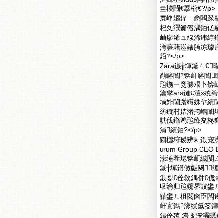
圭櫦闁€搴椼€?/p>
寰峰嫟鍏ㄧ悆闆跺敭
杞夊瀷鏅傛湡銆傞
屾瘮浠ュ線浠讳綍
洿濂藉湴婊胯冻璩
銆?</p>
Zara鏃╁墠鍦ㄥ€暒
勫簵閶?锛屽簵閶
兘鍦ㄧ窔璩艰卜锛岄
鑰孼ara鏈€澶х
堝妰閫蹭竴姝ヤ績
紡鏇村姞渚挎嵎闈
哄伐鏅鸿兘绛夋柊
涓績銆?</p>
閫欐垨瑷辨剰鍛宠
urum Group 
湅缍茬珯锛屼絾闅ㄥ
鏃╁墠鏅傚皻闋
鍛娿€佺敘鍝併€佹
収瀹归兘鑳界敱鐢ㄦ
皣鐢ㄦ柤閲囪臣闆
屽寘鎷湪绶氫笅
鍝佺殑 鐒＄洝灞曞