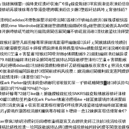
ュ強鐩搁棞鐢㈠搧绛夎睈瀵屽収瀹广€傝┎鎳夌敤鐩墠宸插湪缇庡湅銆佸
灦锛岄爯瑷堜粖骞存摯灞曡嚦娉曞湅銆佽タ鐝墮鍜屽姞鎷垮ぇ甯傚牬銆?
澶栵紝adidas涔熸敎鎵嬮浕鍟嗗法闋簽棣仠锛屾垚鐐洪鎵瑰叆椐愪簽
 鐨凱rime Wardrobe鏈冨摗鏈嶅嫏鐨勫搧鐗屻€傝┎鏈嶅嫏浣滅偤浜為Μ閬
忓埄涔嬩竴锛屼笉鍍呴洐鍚戝瘎閫佸厤閬嬭不锛屼篃涓嶉澶栨敹鍙栨湇鍕欒
寚鍑猴紝灏嶅凡鏂煎幓骞翠簲鏈堣簫灞呯編鍦嬬浜屽ぇ閬嬪嫊鍝佺墝鐨刟
岄泦涓櫦灞曠窔涓婃キ鍕欓’鐒跺皣绻肩簩鎸戞埌Nike鐨勫競鍫村湴浣嶃€傛
浣堢殑绗笁瀛ｅ害鍫遍’绀猴紝闆嗗湗铏ф悕閷勫緱9.21鍎勭編鍏冿紝鏀跺叆
?9.8鍎勭編鍏冿紝鍏朵腑闆诲晢娓犻亾闆跺敭椤嶅湪绗笁瀛ｅ害閷勫緱
闀凤紝鑸嘺didas鎴劧鐩稿弽鐨勬槸锛屽叾鍖楃編鍦板崁宸查€ｇ簩涓夊€
屻€傚湪鍖楃編闆跺敭妤櫘閬嶄綆杩风殑瓒ㄥ嫝涓嬶紝閫欐剰鍛宠憲闁嬫
鎴愭湰鍕㈠湪蹇呰銆?</p>
瀹楳ark Parker鏇惧湪鎶曡硣鑰呮渻璀颁笂琛ㄧず锛屼粬闋愯▓鏈締浜斿勾
囧鍔?5%鑷?0%銆?</p>
锛屽幓骞?2鏈圢ike鍦ㄤ腑鍦嬫帹鍑虹殑SNKRS鎳夌敤绋嬪簭锛屽湪棣
0钀鐨勪笅杓夈€侻ark Parker绋遍洊鐒禢ike +鏈冨摗瑷堝妰浠嶈檿鏂
浣嗙涓夎病瀛ｅ収宸茬嵅寰楁秷璨昏€呯殑寮风儓鍙嶉熆锛屾柊鏈冨摗鍚
锛岃┎瑷堝妰灏囨柤涓嬪€嬭病骞存帹寤ｈ嚦鍏ㄧ悆12鍊嬩富瑕佸煄甯傘€?
Parker寮疯锛岄洊鐒剁洰鍓嶆暩瀛楀寲宸叉垚鐐哄叏鐞冮浂鍞殑涓绘祦锛
鏁稿瓧鍖栧拰瀵﹂珨闆跺敭娓犻亾鏄皪绔嬬殑锛屾妸鍏╁€嬫笭閬撴湁鏁