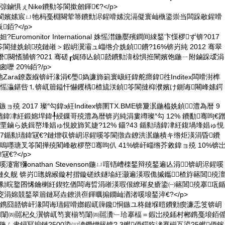
鏀惧ぇNike鐨勬笭閬撳劒鍕€?</p>
ぇ閬嬪嫊宸ㄩ牠杩戞棩闋荤箒鐨勯浕鍟嗗嫊浣滆儗寰屾槸鍌崇当闆跺敭鍟嗗
銆?</p>
uromonitor International 姝愮澘鍦嬮殯鐧间綀鍫卞憡椤ず锛?017
閬撻姺鍞殑鏈嶉＞鍜岄瀷灞ュ崰绺介姺鍞鐨?16%锛岃純 2012 骞翠
姗熸闋愭脯锛?021 骞磋┎娓犻亾鍞嚭鐨勬湇椋惧拰闉嬪饱鍦ㄧ附鏀跺叆涓
嚦 20%銆?/p>
ara鐐轰緥锛屽湪涓€璺媯濂斾箣寰岋紝鍏舵瘝鍏徃Inditex闆嗗湗榫
鎴愮灜鍖呰⒈锛屼篃鎰忓懗钁楀楂旈浂鍞笭閬撻枊濮嬪け鍘诲闀峰嫊鍔
鏃ョ殑 2017 璨″勾鍏э紝Inditex锛圛TX.BME锛夐泦鍦橀姺鍞澧為暦 9
鍎勬瓙鍏冿紝鍛婂垾鍏╀綅鏁哥殑澧為暦锛岃純涓婁竴璨″勾 12% 鐨勫骞呴€
垔鏀ら姺鍓嶅埄娼ゅ悓姣斾笂婕?12% 鑷?43 鍎勬瓙鍏冿紝鍑堝埄娼ゅ悓
3.7鍎勬瓙鍏冦€?鏈熷収锛岄浕鍟嗘笭閬撴垚鐐洪泦鍦樻キ绺炬渶涓昏鐨
嗚嚜瑭叉笭閬撶殑閵峰敭椤嶅骞呴仈 41%锛屽崰绺芥敹鍏ョ殑 10%锛
冦€?</p>
敭鍒嗘瀽甯獼onathan Stevenson鍦ㄩ噾铻嶆檪鍫辩殑鍫遍亾涓锛岄浕鍟嗘
姉 鏈夊舰 锛岃璁婂緱鏇村揩鏇磋紩鐩堬紝灏遍渶瑕佹摵鑴楂斿簵閶殑
鐨勬晥鐜囨悕鑰楋紝鍥犵偤闆诲晢涓嶉渶瑕佷繚璀夋瘡鍌㈠簵閶殑搴瓨
窔涓婂競鍫翠篃鏈冩垚鐐洪亱鍕曞搧鐗屾湭渚嗘埌鍫淬€?</p>
瀽鎸囧嚭锛屽湪闆诲瓙鍟嗗嫏鍜屼簰鑱恫鏃ユ柊鏈堢暟鐨勭瘈濂忎笅锛岄
闈㈣嚚杞夊瀷锛屼笉寰椾笉闈㈣嚚瀵﹂珨搴楅＝鍜岀殑鍤村郴鎸戞埌銆
湗鍦ㄥ叏鐞冩搧鏈?500鍌㈢洿鐕熷簵锛?.3钀偄鍔犵洘搴椾互鍙?5钀偄鎵