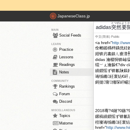
JapaneseClass.jp
とつぜん
よう
adidas
突然
要
MAIN
Social Feeds
中文(简体)
Public
<a href="
http://ww
LEARN
佺郴鍒楀柈鍝侊紝
Practice
姏锛岃畵鎮ㄦ瘡澶╀
Lessons
didas 瀹樼恫锛
Readings
绲﹀ぇ瀹躲€?div c
績鎻愮ず锛氱敱鏂
Notes
诲牬鏅紝寰炶€屽ぇ
COMMUNITY
鎶撻甯煼琛屽畼
Rankings
Forum
Discord
2018骞?4鏈?0鏃
MISCELLANEOUS
Topics
鏍稿績鎻愮ず锛氱
秷璨诲牬鏅紝寰炶
Matome
href="
http://www.h