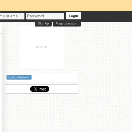
Login
Sign Up
Forgot password
従
0 vocabularies