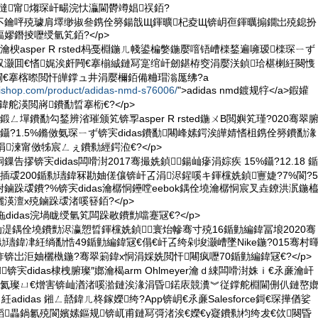
as鎶撻甯煼琛屽畼浣忕灜閫欎竴娼祦銆?
不鑰呯殑璩肩墿缈掓叄鎸佺簩鍚戠Щ鍕曠杞夌Щ锛岄亱鍕曞搧鐗岀殑鎴扮
嫪鐕掕嚦绶氫笂銆?</p>
楰asper R rsted杩戞棩鍦ㄦ帴鍙楄嫳鍦嬮噾铻嶆檪鍫遍噰瑷檪琛ㄧず
収灏囬€愭娓涘皯闁€搴椾絾鏈冩寔绾屽劒鍖栫窔涓嬮浂鍞珨椹楋紝闋愯
闁€搴楁暩閲忓皣鐣ュ井涓嬮檷銆備粬瑁滃厖绋?a
iishop.com/product/adidas-nmd-s76006/
">adidas nmd鍍规牸</a>鍜孉
槸鍏舵渶閲嶈鐨勫晢搴椼€?</p>
ㄥ墠鐨勫勾鍫辨渻璀颁笂锛孠asper R rsted鍦ㄨВ閲嬩笂瑾?020骞翠
鑷?1.5%鏅傚氨琛ㄧず锛宎didas鐨勫闀峰嫊鍔涘皣婧愭柤鎸佺簩鐨勫湪
湅甯傚牬宸ㄥぇ鐨勬經鍔涖€?</p>
告摎锛宎didas闆嗗湗2017骞撮姺鍞鍚屾瘮涓婃疾 15%鑷?12.18 鍎
插叆200鍎勬瓙鍏冧勘妯傞儴锛屽叾涓浕鍟嗘キ鍕欓姺鍞寷婕?7%閬?5
鏀跺叆鐨?%锛宎didas瀹樼恫鑸嘡eebok鍝佺墝瀹樼恫宸叉垚鐐洪泦鍦
渶澶х殑鏀跺叆渚嗘簮銆?</p>
didas浣堝眬绶氫笂闆跺敭鐨勯噹蹇冦€?</p>
sted甯屾湜鍝佺墝鐨勯浕瀛愬晢鍕欓姺鍞寰炲幓骞寸殑16鍎勭編鍏冨埌2020骞
勬瓙鍏冿紝绱勫悎49鍎勭編鍏冦€傝€屽叾绔剁埈灏嶆墜Nike鍦?015骞村
锛岀洰妯欐槸鍦?骞翠箣鍏х恫涓婇姺閲忓闀疯嚦70鍎勭編鍏冦€?</p>
锛宎didas棣栧腑璨″嫏瀹楬arm Ohlmeyer瀹ｄ綀闆嗗湗姝ｉ€氶亷瀹屽
樹氦璨ㄩ€熷害锛屾湭渚嗘湁鏈涘湪涓昏鍩庡競瀵︾従鐣舵棩閫侀仈鏈嶅
adidas 鎺ㄥ嚭鍏ㄦ柊鎵嬫绔?App锛岄€氶亷Salesforce鎶€琛撶偤娑
畾鍋氱殑閬嬪嫊鏂规锛屼甫鏈冩彁渚涘€嬫€у寲鐨勬枃绔犮€佽闋昏