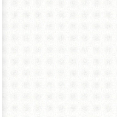
>
鎵
屽