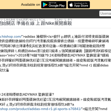
Available on
かいし
かん
みせ
じゅんび
ざい
せんじょう
こん
てんかい
し
さつ
開始
關
店
準備
在
線上
跟
Nike
展開
廝
殺
w.hiishop.com/
">adidas 瀹樼恫</a>姣忓ぉ鐐哄ぇ瀹跺付渚嗗叏鏂版疆娴
鐐烘偍鐨勭敓娲绘坊鍔犳洿澶氱殑鑹插僵锛岀偤鎮ㄧ殑鐢熸椿鍏呮豢娲诲
笉閲嶈锛岀簿褰╃殑浜虹敓寰炵従鍦ㄩ枊濮嬶紝鏁珛闂滄敞鎴戝€慳
屾垜鍊戝皣鍏ㄦ柊鐨刟didas澶波鍠搧浠ュ強閬嬪嫊璩囪▕灏囦竴涓€鍛堢
lass="intro">2018骞?4鏈?0鏃?9:24渚嗚嚜锛歀ADYMAX 鐜嬩箼濠?鏍稿
奸亱鍕曚紤闁戞疆娴侊紝鍙互浣垮緱閬嬪嫊鏈嶉＞鎳夌敤鍒版洿澶氭秷璨
澶у鍔犻亱鍕曟湇椋剧殑甯傚牬瑕忔ā锛?鎰涜开閬?nmd r1 鍜孉didas
浣忕灜
?9:24渚嗚嚜锛歀ADYMAX 鐜嬩箼濠?
敱鏂奸亱鍕曚紤闁戞疆娴侊紝鍙互浣垮緱閬嬪嫊鏈嶉＞鎳夌敤鍒版洿澶氭
€屽ぇ澶у鍔犻亱鍕曟湇椋剧殑甯傚牬瑕忔ā锛?a
iishop.com/product/adidas-nmd-r1-jd-sports-s76841/
">鎰涜开閬?nmd