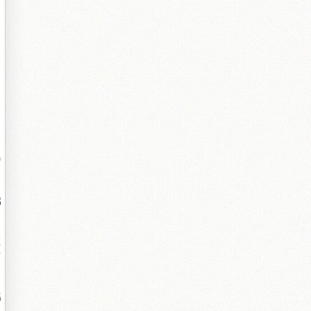
蹭
岀
澶
鍎
傜