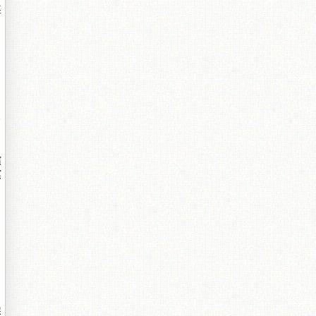
痉
摎
嬪
嫇
堢