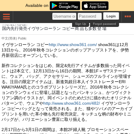
Available on
Login
Sign Up
Forgot password
こくない
せんこうはつばい
しょうひん
たすう
とうじょう
国内
先行発売
イヴサンローラン コピー
商品
も
多数
登場
中文(简体)
Public
イヴサンローラン コピー
http://www.show361.com/
show361は12月
13日から、2016年秋冬コレクションのポップアップストアを、伊勢
丹新宿店にオープンしている。
新作コレクションをはじめ、限定&先行アイテムが多数揃った同イベ
ントは2本立て。12月13日から16日の期間、本館1F＝ザ?ステージ
に、ウェア、バッグ、アクセサリー、シューズのフルラインが登場す
る。注目の限定アイテムは、新進気鋭日本人イラストレーターERI
WAKIYAMA氏とのコラボプリントシリーズだ。2016年秋冬コレクシ
ョンのランウェイに登場し話題となったパンキッシュ、かつヴィクト
リアン調のイラストが、同イベントのためだけに描かれたオリジナル
パターンで、ウェアや
http://www.show361.com/482/
イヴサンローラ
ン コピーバッグとなって発売される。また、猫やツバメのアーカイブ
プリントを用いた革小物も先行発売決定。キッチュな柄の財布やミニ
バッグが、バリエーション豊富に取り揃える。
2月17日から3月1日の期間は、本館2F婦人靴 プロモーションスペー