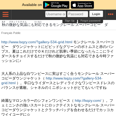
Available on
Login
Sign Up
Forgot password
あき
びみょうな
きおん
たいおう
秋
の
微妙な
気温
にも
対応
できるモンクレール スーパーコピー ダ
Français
Public
http://www.lsqzy.com/?gallery-534-grid.html
モンクレール スーパーコ
ピー ダウンジャケットにビビッドなグリーンのボトムスと赤のパン
プス。夏はこれだけでＯＫだけれど肌寒い季節になったらここにライ
ダースをチョイスするだけで秋の微妙な気温にも対応できる今時ファ
ッションに♪
大人系の上品な白ワンピースに実はすごく合うモンクレール スーパー
コピーダウンジャケット（
http://www.lsqzy.com/?gallery-534-
grid.html
）。辛口なライダースとレディライクなワンピースドレスの
バランスが素敵。シャネルのミニポシェットがとてもいいですね
綺麗なマロンカラーのシフォンワンピース（
http://lsqzy.com/
）。フ
ェミニンさの強いスカートにロックテイストなモンクレール スーパー
コピーダウンジャケットとクラッチバッグを合わせるだけでカッコカ
ワイイコーデに☆