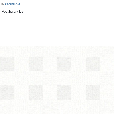
by
xiaodai1223
Vocabulary List