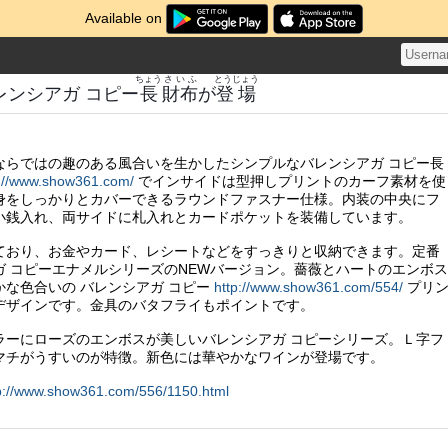
Available on
ちょう
さいふ
とうじょう
レンシアガ コピー
長
財布
が
登場
ならではの趣のある風合いを生かしたシンプルなバレンシアガ コピー長
p://www.show361.com/
でインサイドは型押しプリントのカーフ素材を使
身をしっかりとカバーできるラウンドファスナー仕様。内装の中央にフ
小銭入れ、両サイドに札入れとカードポケットを装備しています。
ており、お金やカード、レシートなどをすっきりと収納できます。定番
ガ コピーエナメルシリーズのNEWバージョン。薔薇とハートのエンボス
かな色合いの バレンシアガ コピー
http://www.show361.com/554/
プリ
デザインです。金具のバタフライもポイントです。
ラーにローズのエンボスが美しいバレンシアガ コピーシリーズ。Ｌ字フ
マチがうすいのが特徴。新色には華やかなワインが登場です。
p://www.show361.com/556/1150.html