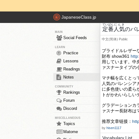
JapaneseClass.jp
ていばん
にんき
定番
人気
のバ
MAIN
Social Feeds
中文(简体)
Public
LEARN
ブライドルレザー
Practice
財布 show361
htt
Lessons
用しています。中
ァスナータイプの
Readings
Notes
マチ幅を広くとっ
人気のバレンシア
COMMUNITY
に多色使いの柔ら
Rankings
トがかわいらしい
Forum
グラデーションカ
Discord
ァスナー長財布は
MISCELLANEOUS
推荐文章链接：
htt
Topics
by
hisen1117
Matome
Vocabulary List