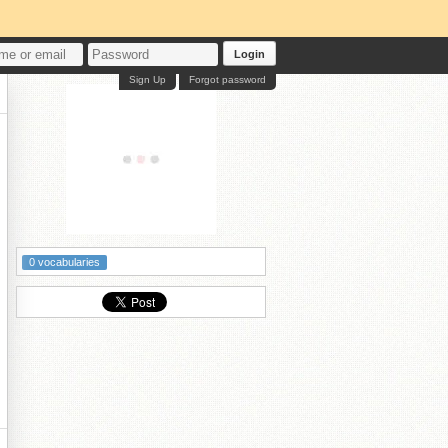
Login
Sign Up
Forgot password
0 vocabularies
ン