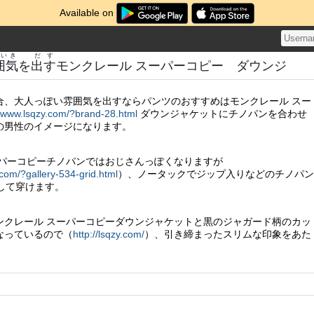
Available on
いき
だす
囲気
を
出す
モンクレール スーパーコピー ダウンジ
合、大人っぽい雰囲気を出すならパンツのおすすめはモンクレール スー
//www.lsqzy.com/?brand-28.html
ダウンジャケットにチノパンを合わせ
の男性のイメージになります。
ーパーコピーチノパンではおじさんっぽくなりますが
.com/?gallery-534-grid.html
）、ノータックでジップ入りなどのチノパン
して穿けます。
ンクレール スーパーコピーダウンジャケットと黒のジャガード柄のカッ
なっているので（
http://lsqzy.com/
）、引き締まったスリムな印象をあた