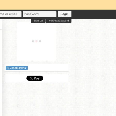
Login
Sign Up
Forgot password
0 vocabularies