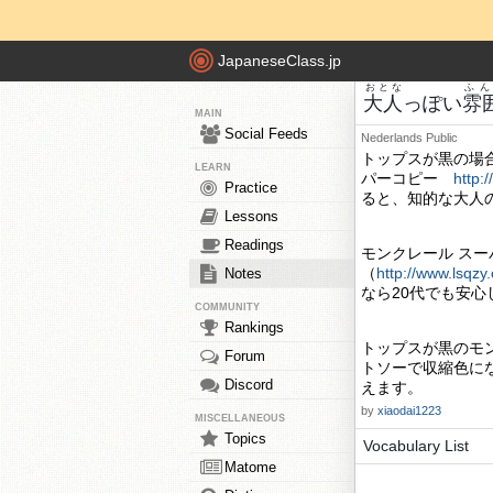
JapaneseClass.jp
おとな
ふん
大人
っぽい
雰
MAIN
Social Feeds
Nederlands
Public
トップスが黒の場
LEARN
パーコピー
http:
Practice
ると、知的な大人
Lessons
Readings
モンクレール ス
（
http://www.lsqzy
Notes
なら20代でも安心
COMMUNITY
Rankings
トップスが黒のモ
Forum
トソーで収縮色に
Discord
えます。
by
xiaodai1223
MISCELLANEOUS
Topics
Vocabulary List
Matome