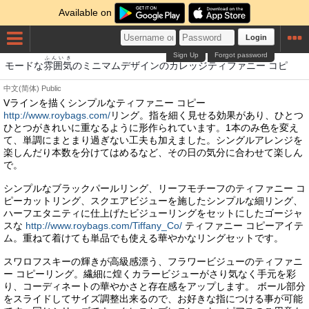
Available on
Login
Sign Up
Forgot password
ふんいき
モードな
雰囲気
のミニマムデザインのカレッジティファニー コピ
中文(简体)
Public
Vラインを描くシンプルなティファニー コピー
http://www.roybags.com/
リング。指を細く見せる効果があり、ひとつ
ひとつがきれいに重なるように形作られています。1本のみ色を変え
て、単調にまとまり過ぎない工夫も加えました。シングルアレンジを
楽しんだり本数を分けてはめるなど、その日の気分に合わせて楽しん
で。
シンプルなブラックパールリング、リーフモチーフのティファニー コ
ピーカットリング、スクエアビジューを施したシンプルな細リング、
ハーフエタニティに仕上げたビジューリングをセットにしたゴージャ
スな
http://www.roybags.com/Tiffany_Co/
ティファニー コピーアイテ
ム。重ねて着けても単品でも使える華やかなリングセットです。
スワロフスキーの輝きが高級感漂う、フラワービジューのティファニ
ー コピーリング。繊細に煌くカラービジューがさり気なく手元を彩
り、コーディネートの華やかさと存在感をアップします。 ボール部分
をスライドしてサイズ調整出来るので、お好きな指につける事が可能