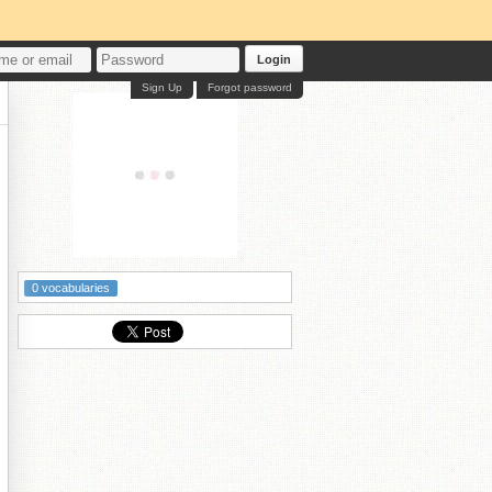
Login
Sign Up
Forgot password
0 vocabularies