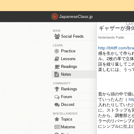
JapaneseClass.jp
しんた
ギャザーが
身
MAIN
Social Feeds
Nederlands
Public
LEARN
http://bfdff.com/b
Practice
感を生かして作ら
ル。2枚の革で立
Lessons
誤を繰り返してこ
Readings
楽しむには、うっ
Notes
COMMUNITY
Rankings
昔から頭の中で描
Forum
ていったんだ（
ht
Discord
入れたりしていた
に。ストラップも
MISCELLANEOUS
たから、調整部と
Topics
ラーのリバーシブル
にシンプルに仕上
Matome