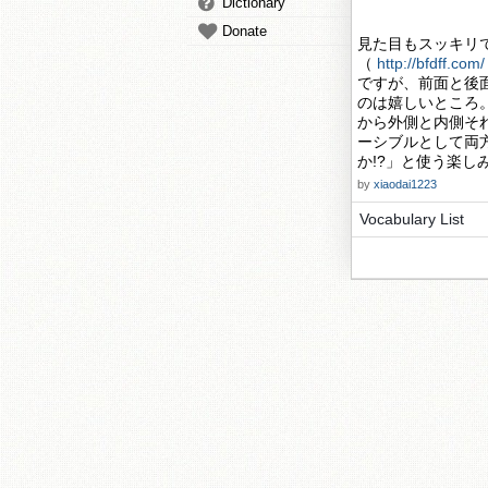
Dictionary
Donate
見た目もスッキリ
（
http://bfdff.com/
ですが、前面と後
のは嬉しいところ
から外側と内側それ
ーシブルとして両
か!?」と使う楽し
by
xiaodai1223
Vocabulary List