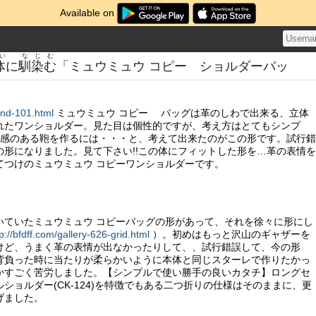
Available on
い
なじむ
体
に
馴染む
「ミュウミュウ コピー ショルダーバッ
rand-101.html
ミュウミュウ コピー バッグは革のしわで出来る、立体
れたワンショルダー。見た目は個性的ですが、考え方はとてもシンプ
体感のある鞄を作るには・・・と、考えて出来たのがこの形です。試行錯
の形になりました。見て下さい!!この体にフィットした形を…革の表情を
てつけのミュウミュウ コピーワンショルダーです。
いていたミュウミュウ コピーバッグの形があって、それを徐々に形にし
tp://bfdff.com/gallery-626-grid.html
）。初めはもっと沢山のギャザーを
けど、うまく革の表情が出なかったりして、、試行錯誤して、今の形
背負った時に当たりが柔らかいように本体と同じスターレで作りたかっ
かすごく苦労しました。【シンプルで使い勝手の良いカタチ】ロングセ
ショルダー(CK-124)を特徴でもある二つ折りの仕様はそのままに、更
げました。