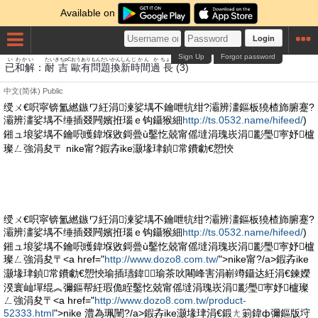
Available on
Login
Sign Up
Forgot password
い
わかい
たい
きちpC
おう
あり
もんだい
かん
しん
じかん
か
ちょう
已
和解
：
耐
吉
歐
有
問題
換
新
時間
過
長
(3)
中文(简体)
Public
绶ㄨ€呮寜锛氳繎鏃ワ紝涓湅娑堣不鑰呭牨绀?灞辨澅鏂板獟楂斾腑蹇?
灞辨澅娑堣不缍插叕闁嬪拰瑙ｅ钩鑷猴細
http://ts.0532.name/hifeed/
)
鎺ュ埌娑堣不鑰呮矆鍏堢敓鎶曡ù鑿忔兢甯傜墶涓瑰崁涓彲璺寕妤櫨
璨ㄥ強涓夋〒 nike甯?鍜孨ike灏堟珒鍞常鐨勮€愬悏
绶ㄨ€呮寜锛氳繎鏃ワ紝涓湅娑堣不鑰呭牨绀?灞辨澅鏂板獟楂斾腑蹇?
灞辨澅娑堣不缍插叕闁嬪拰瑙ｅ钩鑷猴細
http://ts.0532.name/hifeed/
)
鎺ュ埌娑堣不鑰呮矆鍏堢敓鎶曡ù鑿忔兢甯傜墶涓瑰崁涓彲璺寕妤櫨
璨ㄥ強涓夋〒<a href="
http://www.dozo8.com.tw/
">nike甯?/a>鍜孨ike
灏堟珒鍞常鐨勮€愬悏瑜插瓙鍏╂瑜茶吙闀峰害涓嶄竴鑷达紝涓€鍊嬫
湀寰屾墠绲︽彌鏂帮紝瑕佹眰鑿忔兢甯傜墶涓瑰崁涓彲璺寕妤櫨璨
ㄥ強涓夋〒<a href="
http://www.dozo8.com.tw/product-
52333.html
">nike 澧為珮闉?/a>鍜孨ike灏堟珒涓€鍛ㄤ箣鍏ф彌鏂版垨