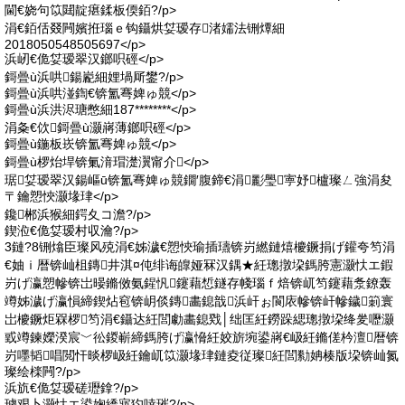
閫€娆句笖閮靛瘎鍒板偄銆?/p>
涓€銆佸叕闁嬪拰瑙ｅ钩鑷烘姇瑷存渚嬬法铏燂細
2018050548505697</p>
浜屻€佹姇瑷翠汉鎯呮硜</p>
鎶曡ù浜哄鍚嶏細娌堝厛鐢?/p>
鎶曡ù浜哄湴鍧€锛氳弿婢ゅ競</p>
鎶曡ù浜洪浕瑭憋細187********</p>
涓夈€佽鎶曡ù灏嶈薄鎯呮硜</p>
鎶曡ù鍦板崁锛氳弿婢ゅ競</p>
鎶曡ù椤炲垾锛氭湇瑁濋瀷甯介</p>
琚姇瑷翠汉鍚嶇ū锛氳弿婢ゅ競鐗′腹鍗€涓彲璺寕妤櫨璨ㄥ強涓夋
〒鑰愬悏灏堟珒</p>
鑱郴浜猴細鍔夊コ澹?/p>
鍥涖€佹姇瑷村収瀹?/p>
3鏈?8铏熻臣璨风殑涓€姊濊€愬悏瑜插瓙锛岃繎鏈熺櫦鐝捐げ鑵夸笉涓
€妯ｉ暦锛屾柤鏄井淇¤伅绯诲皥娅冧汉鍝★紝璁撴垜鎷胯憲灏忕エ鍜
岃げ瀛愬幓锛岀暥鏅傚氨鍟忛鑳藉惁鐩存帴瑙ｆ焙锛屼笉鑳藉洜鐐轰
竴姊濊げ瀛愪締鍥炶窇锛岄倓鏄畵鎴戠浜屽ぉ閬庡幓锛屽幓鐬箣寰
岀櫦鐝炬槑椤笉涓€鑷达紝閭勮畵鎴戣│绌匡紝鐒跺緦璁撴垜绛夎嚦灏
戜竴鍊嬫湀宸﹀彸鍐嶄締鎷胯げ瀛愶紝姣旂埦鍙嶈€岋紝鏅傞枔澶暦锛
岃嚜韬唱閲忓晱椤岋紝鑰屼笖灏堟珒鏈夌従璨紝閭勬姌楱版垜锛屾氮
璨绘檪闁?/p>
浜斻€佹姇瑷磋瓑鎿?/p>
璩艰卜灏忕エ鍙婅繑寤犳啈璀?/p>