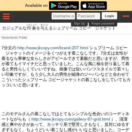
Available on
Login
Sign Up
Forgot password
いんしょう
あたえ
カジュアルな
印象
を
与え
るシュプリーム コピー ジャケット
Nederlands
Public
7分丈の
http://www.jkcopy.com/brand-207.html
シュプリーム コピー
ジャケットのイメージをくつがえす着こなしです。7分丈は女性が
着るなら華奢な女らしさがアピールできて素敵だと思いますが、男性
が着てもイマイチだと思っていました。こんな風に袖を折り返して着
ると男性らしくていいですね。画像では短いパンツスタイルで若々し
い印象ですが、もう少し大人の男性が細身のジーパンなどと合わせて
こういったシュプリーム コピージャケットの着こなしをしていてもカ
ッコいいと思います。
このモデルさんの着こなしではとてもシンプルな色合いのコーディネ
ートながらも（
http://www.jkcopy.com/gallery-87-grid.html
）、清潔
感と爽やかさがあって、カッチリ系で堅苦しさもなく、反対にゆるす
ぎずもなく、ちょうどいい着こなし感がいいなと思いました。コーデ