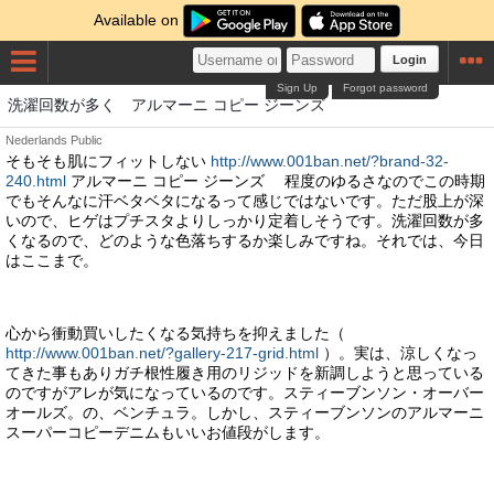
Available on
Login
Sign Up
Forgot password
洗濯回数が多く アルマーニ コピー ジーンズ
Nederlands
Public
そもそも肌にフィットしない
http://www.001ban.net/?brand-32-
240.html
アルマーニ コピー ジーンズ 程度のゆるさなのでこの時期
でもそんなに汗ベタベタになるって感じではないです。ただ股上が深
いので、ヒゲはプチスタよりしっかり定着しそうです。洗濯回数が多
くなるので、どのような色落ちするか楽しみですね。それでは、今日
はここまで。
心から衝動買いしたくなる気持ちを抑えました（
http://www.001ban.net/?gallery-217-grid.html
）。実は、涼しくなっ
てきた事もありガチ根性履き用のリジッドを新調しようと思っている
のですがアレが気になっているのです。スティーブンソン・オーバー
オールズ。の、ベンチュラ。しかし、スティーブンソンのアルマーニ
スーパーコピーデニムもいいお値段がします。