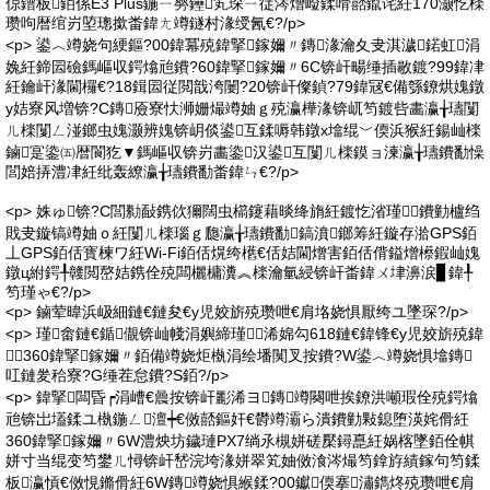
倞鐠板銆係E3 Plus鍦ㄧ簩鑸笂琛ㄧ従涔熷崄鍒嗗嚭鑹诧紝170灏忔檪
瓒呴暦绾岃埅璁撳畨鍏ㄤ竴鐩村湪绶氥€?/p>
<p> 鍙︿竴娆句綆鏂?00鍏冪殑鍏掔鎵嬭〃鏄湪瀹夊叏淇濊鍩虹涓
婏紝鍗囩礆鎷嶇収鍔熻兘鐨?60鍏掔鎵嬭〃6C锛屽畼缍插敭鍍?99鍏冿
紝鑰屽湪閫欏€?18鍓囩従閲戠洿闄?20锛屽儏鍞?79鍏冦€備綔鐐烘媿鐓
у姞寮风増锛?C鏄厱寮忕浉姗熶竴妯ｇ殑瀛樺湪锛屼笉鍍呰畵瀛╁瓙闅
ㄦ檪闅ㄥ湴鎯虫媿灏辨媿锛岄倓鍙互鍒嗕韩鐓х墖绲﹀偄浜猴紝鍚屾檪
鏀寔鍌㈤暦閬犵▼鎷嶇収锛岃畵鍌汉鍙互闅ㄦ檪鏌ョ湅瀛╁瓙鐨勫懆
閭婄挵澧冿紝纰轰繚瀛╁瓙鐨勫畨鍏ㄣ€?/p>
<p> 姝ゅ锛?C閭勬敮鎸佽獮闊虫櫤鑳藉晱绛旓紝鍍忔渻瑾┍鐨勭櫨绉
戝叏鏇镐竴妯ｏ紝闅ㄦ檪瑙ｇ瓟瀛╁瓙鐨勫鎬濆鎯筹紝鏇存湁GPS銆
丄GPS銆佸寳楝ワ紝Wi-Fi銆佸熀绔欍€佸姞閫熷害銆佸偝鎰熷櫒鍜屾媿
鐓ц紨鍔╀竷閲嶅姞鎸佺殑闆欐槦瀵︽檪瀹氫綅锛屽畨鍏ㄨ垏濞涙▊鍏╀
笉瑾ゃ€?/p>
<p> 鏀荤暐浜岋細鏈€鏈夋€у児姣旂殑瓒呭€肩垎娆惧厭绔ユ墜琛?/p>
<p> 瑾畬鏈€鍎儬锛屾帴涓嬩締瑾浠婂勾618鏈€鍏锋€у児姣旂殑鍏
╂360鍏掔鎵嬭〃銆備竴娆炬槸涓绘墦闃叉按鐨?W鍙︿竴娆惧墖鏄
叿鏈夎秴寮?G缍茬怠鐨?S銆?/p>
<p> 鍏掔闆昏┍涓嶆€曟按锛屽彲浠ヨ鏄竴闋呭挨鐐洪噸瑕佺殑鍔熻
兘锛岀壒鍒ユ槸鍦ㄥ澶┿€傚嚭鏂奸€欎竴灞ら潰鐨勭敤鎴堕渶姹傦紝
360鍏掔鎵嬭〃6W澧炴坊鐬璉PX7绱氶槻姘磋檿鐞嗭紝娲楁墜銆佺帺
姘寸当绲变笉鐢ㄦ憳锛屽嵆浣垮湪姘翠笂妯傚湌涔熶笉鎿斿績鎵句笉鍒
板瀛愩€傚悓鏅傦紝6W鏄竴娆惧緱鍒?00钀偄搴潚鐫炵殑瓒呭€肩