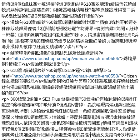
鐙傛銆傝€屼粖骞寸殑涓栫晫鏉墰濂借垏618骞翠腑澶т績鎾炰笂锛屾
帴涓嬩締鎼惰臣鐪嬬悆鍕㈠繀鏈冨崄鍒嗙啽楝?鐢蜂汉鍊戠湅鐞冨コ浜
哄€戞惗璩硷紝鍙笉鑳藉繕鐬瀛愮殑绂忓埄銆?/p>
<p> 浠婂勾618澶т績锛?60鍏掔鐨勫劒鎯犲姏搴︾挡姣笉杓哥郸鐞冭
糠鍊戠殑鐔辨儏锛岀従閲戠洿闄嶏紝鑺卞紡濂界Ξ锛岃吉鐣笂闄ｏ紝鍏
ㄧ郴鐢㈠搧涓€鍊嬩笉钀姐€傞潰灏嶅姝ゅぇ鍔涘害鐨勫劒鎯狅紝涓€浜
涢¨瀹㈠彲鑳芥渻琚殘锛屼笉鐭ラ亾閬稿摢娆撅紝浠婂ぉ灏辨暣鐞嗕竴
浠芥渶鍏ㄦ敾鐣ワ紝瀹夊績璨峰ソ璨ㄣ€?/p>
<p> 鏀荤暐涓€锛氭渶鍎儬鐨勫児鏍兼惗鍦嬫皯绱?a
href="
http://www.utechshop.com/up/woman-watch-em0554/
">鏄熻景
閷?楂橀泟</a>鍜屾墜閷跺洖鍌?/p>
<p> 618澶т績鏈熼枔锛?60鍏掔SE3P鑸?C鍏╂鍏掔<a
href="
http://www.utechshop.com/up/woman-watch-em0553/
">Citizen
鍏夊嫊鑳?閲戦尪</a>鍜屾墜閷讹紝浠ヤ笉瓒?00鍏冪殑鍍规牸锛屾惗鍗
犲勾涓績閵风殑鍎儬鍓嶄綅銆傚姛鑳藉叏闈紝璩噺涓嶆笡锛岀湡
鏀?鍍广€?/p>
<p> 360鍏掔鎵嬭〃SE3 Plus 鐩撮檷鑷?59鍏冿紝鍔熻兘鍗绘涓嶉仠
鑹层€傛櫤鑳借獮闊冲晱绛斻€佹媿鐓у畨鍏ㄥ畾浣嶇瓑鍔熻兘鍧囧劒鏂
煎悓绱氬垾鐢㈠搧銆傚悓鏅傦紝鎼級鍏ㄧ悆绉诲嫊閫氫俊绯荤当锛屾
墜琛ㄨ垏鎵嬫銆佹墜琛ㄨ垏鎵嬭〃涔嬮枔閮藉彲浠ョ浉浜掓帴鎵撻浕
瑭憋紝涓︽敮鎸佹竻鏅扮┅瀹氱殑闆欏悜楂樻竻閫氳┍锛屼笉鎬曟剰澶栨
帀绶氥€傛澶栵紝閭勫彲浠ヨ嚜鍕曟敂鎴檶鐢熼浕瑭憋紝涓︽敮鎸佸
偄闀烽仩绋嬭亞鑱斤紝閫氶亷鑱查煶纰哄畾瀛╁瓙瀹夊叏鐙€娉佽垏鍛ㄩ