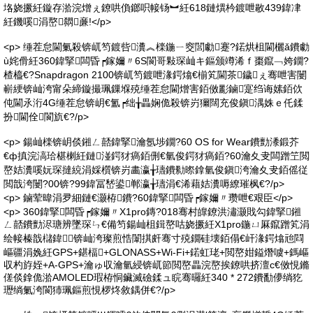
垎娆撅紝鏇存湁浣熷ぇ鐐哄偩鎯呮帹钖︼紝618鏈熼枔鍍呭敭439鍏冿
紝鐖嗘涓嶅閷亷!</p>
<p> 缍茬怠閫氭殺锛屼笉鍍呰瀵︽檪鍦ㄧ窔閭勮蹇?鍩烘柤閫欐ǎ鐨勮
ù姹傦紝360鍏掔闆昏┍鎵嬭〃6S閬哥敤琛屾キ鏂颁竴浠ｆ棗鑹﹁姱鐗?
楂橀€?Snapdragon 2100锛屼笉鍍呭湪鍔熻€椾笂閫茶鐬ぇ骞呭害闄
嶄綆锛屾洿甯朵締鏇撮珮鏁堢殑缍茬怠閫熷害銆傚彲鏀寔绉诲嫊銆佽
伅閫氶洐4G缍茬怠锛岄€氳┍绌╁畾娴佹殺锛岃獮闊充俊鎭湡姝ｅ仛鍒
扮閫佺閬斻€?/p>
<p> 鍚屾檪锛岄倓鎺ㄥ嚭鍏掔瀹氬埗鐗?60 OS for Wear鐨勯潻鍛芥
€ф搷浣滈珨椹楋紝鏈湴鍔犲瘑銆侀€氫俊鍔犲瘑銆?60瀹夊叏闆蹭笁閲
嶅姞瀵嗘妧琛撻綂涓婇櫍锛岃畵瀛╁瓙鐨勬暩鎿氫俊鎭洿瀹夊叏銆傜従
閲戠洿闄?00锛?99鍏冨嵆鍙郸瀛╁瓙涓€浠藉姞瀵嗕繚璀枫€?/p>
<p> 鏀荤暐涓夛細鏈€灏栫鐨?60鍏掔闆昏┍鎵嬭〃瓒呭€艰臣</p>
<p> 360鍏掔闆昏┍鎵嬭〃X1pro鏄?018骞村皥鐐洪潚灏戝勾鍏掔鎺
ㄥ嚭鐨勯浕瑭辨墜琛ㄣ€備笉鍚屾柤鍓嶅咕娆撅紝X1pro鍦ㄩ厤鑹蹭笂涓
绘帹榛戠櫧鍏╂锛屾洿璨煎悎闈掑皯骞寸殑鐗硅壊銆傝€屽湪鍔熻兘閰
嶇疆涓婏紝GPS+鍖楅+GLONASS+Wi-Fi+鍩虹珯+閲嶅姏鎰熸噳+鎷嶇
収杓斿姪+A-GPS+瀹ゅ収瀹氫綅锛屼節閲嶅畾浣嶅挨鐐哄挤澶с€傚悓鏅
傞倓鎿佹湁AMOLED瑕栫恫鑶滅礆鍒ュ睆骞曪紝340 * 272鐨勫儚绱犵
瓑绱氭洿閬犻珮鏂煎悓椤炵敘鍝併€?/p>