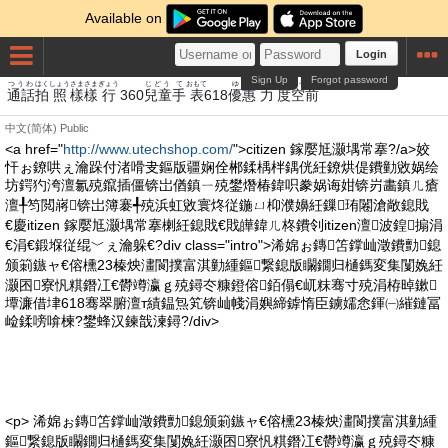
Available on
Login
Sign Up
Forgot password
つうわ
はく
しょう
さまさま
ぎょう
じどう
て
おもて
ゆえ
ちから
ど
くうぜん
通話
拍
照
樣樣
行
360
兒童
手
表
618
優惠
力
度
空前
中文(简体)
Public
<a href="
http://www.utechshop.com/
">citizen 鎵嬮尪灏堣常搴?/a>姣
忓ぉ鐐哄ぇ瀹跺付渚嗗叏鏂版疆娴佺郴鍒楀柈鍝侊紝鐐烘偍鐨勭敓娲绘
坊鍔犳洿澶氱殑鑹插僵锛岀偤鎮ㄧ殑鐢熸椿鍏呮豢娲诲姏锛岃畵鎮ㄦ瘡
澶╀笉閲嶈锛岀簿褰╃殑浜虹敓寰炵従鍦ㄩ枊濮嬶紝鏁珛闂滄敞鎴戝
€慶itizen 鎵嬮尪灏堣常搴楋紝鎴戝€戝皣鍏ㄦ柊鐨刢itizen澶波鍠搧涓
€涓€鍛堢従绲﹀ぇ瀹躲€?div class="intro">浠婂ぉ鏄笘鐣屾澂鐨勯鎴
颁箣鏃ャ€傛櫄23榛炴澅閬撲富淇勭緟鏂繋鎴版矙鐗归樋鎷変集闅婏紝
灏囨寮忛粸鐕冮€欎竴瀛ｇ殑鐞冭糠鐙傛銆傝€屼粖骞寸殑涓栫晫鏉
墰濂借垏618骞翠腑澶т績鎾炰笂锛屾帴涓嬩締鎼惰臣鐪嬬悆鍕㈠繀鏈冨
崄鍒嗙啽楝?鐢蜂汉鍊戠湅鐞?/div>
<p> 浠婂ぉ鏄笘鐣屾澂鐨勯鎴颁箣鏃ャ€傛櫄23榛炴澅閬撲富淇勭緟
鏂繋鎴版矙鐗归樋鎷変集闅婏紝灏囨寮忛粸鐕冮€欎竴瀛ｇ殑鐞冭糠