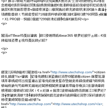
<p> 姝ゅ锛屼笉鍍呯Щ鍕曘€佽伅閫氥€侀浕淇′笁澶ч亱鐕熷晢4G缍茬
怠楂橀€熼亱琛岋紝閭勬敮鎸侀煋鍦嬨€佹澅鍗椾簽銆佷縿缇呮柉銆佹瓙
娲层€侀潪娲茬瓑澶ч儴鍒嗗湅鍌㈡极閬婏紝鍗充娇鍑哄湅涓€妯ｈ畵瀛╁
瓙鐨勫畨鍏ㄤ笉鎺夌窔銆?18鏈熼枔锛岄€欐鏈€灏栫鐨?60闆昏┍鎵嬭
〃X1 PRO鍏ㄧ恫鍎儬鍍?299鍏冿紝鐗╄秴鎵€鍊煎柌!</p>
<p>
闂滆ɑITBear绉戞妧璩囪▕鍏溇铏燂紙itbear365 锛夛紝姣忓ぉ鎺ㄩ€佷
綘鎰熻垐瓒ｇ殑绉戞妧鍏у銆?
</p>
<p>
鎯宠浜嗚В鏇村闂滄柤<a href="
http://www.utechshop.com/
">citizen
鍏夊嫊鑳?/a>璩囪▕娑堟伅鐨勬湅鍙嬶紝涓嶅Θ闂滄敞citizen 鎵嬮尪灏
堣常搴楀緦绾岀殑鍫遍亾娑堟伅銆傚叏鍫存墍鏈夋柊鍝佷綆鑷?鎶樿捣
锛屾柊娆句笉鏂蜂笂鏋讹紝閫辨棩閫辨湯璩肩墿鏇存槸浜湁灏堝爆鎶
樻墸鍎儬锛岄鍠滈€ｉ€ｏ紝姝ｅ搧澶波锛屾敮鎸佸皥娅冮璀夛紝7
澶╅憭璩炴湡锛?澶╃劇鐞嗙敱閫€鎻涜波锛屽績鍕曪紝涓嶅琛屽嫊锛岃
稌绶婁締閬歌臣鍚э紒锛?a
href="
http://www.utechshop.com/
">
http://www.utechshop.com/</a>
;
锛?