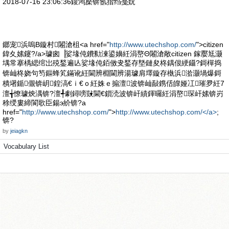
2018-07-16 23:06:36鍑鸿檿锛氬揩绉戞妧
鎯宠浜嗚В鏇村闂滄柤<a href="
http://www.utechshop.com/
">citizen
鍏夊嫊鑳?/a>璩囪▕娑堟伅鐨勬湅鍙嬶紝涓嶅Θ闂滄敞citizen 鎵嬮尪灏
堣常搴楀緦绾岀殑鍫遍亾娑堟伅銆傚叏鍫存墍鏈夋柊鍝佷綆鑷?鎶樿捣
锛屾柊娆句笉鏂蜂笂鏋讹紝閫辨棩閫辨湯璩肩墿鏇存槸浜湁灏堝爆鎶
樻墸鍎儬锛岄鍠滈€ｉ€ｏ紝姝ｅ搧澶波锛屾敮鎸佸皥娅冮璀夛紝7
澶╅憭璩炴湡锛?澶╃劇鐞嗙敱閫€鎻涜波锛屽績鍕曪紝涓嶅琛屽嫊锛岃
稌绶婁締閬歌臣鍚э紒锛?a
href="
http://www.utechshop.com/
">
http://www.utechshop.com/</a>
;
锛?
by
jeiagkn
Vocabulary List