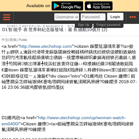
Available on
Login
Sign Up
Forgot password
さとる
のう
て
おもて
せかい
はい
き
ねん
はん
はつ
いき
さいちょう
ぞく
こう
こ
がつ
D1
智
能
手
表
世界
杯
紀
念
版
發
域
：
最長
續
航
10
個
月
(2)
中文(简体)
Public
<a href="
http://www.utechshop.com/
">citizen 鎵嬮尪灏堣常搴?/a>姣
忓ぉ鐐哄ぇ瀹跺付渚嗗叏鏂版疆娴佺郴鍒楀柈鍝侊紝鐐烘偍鐨勭敓娲绘
坊鍔犳洿澶氱殑鑹插僵锛岀偤鎮ㄧ殑鐢熸椿鍏呮豢娲诲姏锛岃畵鎮ㄦ瘡
澶╀笉閲嶈锛岀簿褰╃殑浜虹敓寰炵従鍦ㄩ枊濮嬶紝鏁珛闂滄敞鎴戝
€慶itizen 鎵嬮尪灏堣常搴楋紝鎴戝€戝皣鍏ㄦ柊鐨刢itizen澶波鍠搧涓
€涓€鍛堢従绲﹀ぇ瀹躲€?div class="intro">D1鏅鸿兘 Citizen 姗熸 鍜
屾墜閷朵笘鐣屾澂绱€蹇电増鐧间綀锛氭渶闀风簩鑸?0鍊嬫湀 2018-07-
16 23:06:36鍑鸿檿锛氬揩绉戞妧
D1鏅鸿兘<a href="
http://www.utechshop.com/up/woman-watch-
em0400/
">Citizen 姗熸</a>鍜屾墜閷朵笘鐣屾澂绱€蹇电増鐧间綀锛
氭渶闀风簩鑸?0鍊嬫湀