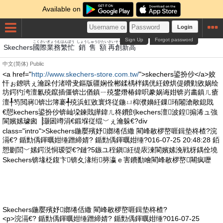
Available on
Login
Sign Up
Forgot password
こくさい
ぎょうむ
はんぼう
しょう
しゅう
ひたい
さい
そう
しん
たか
Skechers
國際
業務
繁忙
銷
售
額
再
創
新
高
中文(简体)
Public
<a href="
http://www.skechers-store.com.tw/
">skechers鍙扮仯</a>姣
忓ぉ鐐哄ぇ瀹跺付渚嗗叏鏂版疆娴佺郴鍒楀柈鍝侊紝鐐烘偍鐨勭敓娲绘
坊鍔犳洿澶氱殑鑹插僵锛岀偤鎮ㄧ殑鐢熸椿鍏呮豢娲诲姏锛岃畵鎮ㄦ瘡
澶╀笉閲嶈锛岀簿褰╃殑浜虹敓寰炵従鍦ㄩ枊濮嬶紝鏁珛闂滄敞鎴戝
€憇kechers鍙扮仯锛屾垜鍊戝皣鍏ㄦ柊鐨剆kechers澶波鍠搧浠ュ強
閬嬪嫊璩囪▕灏囦竴涓€鍛堢従绲﹀ぇ瀹躲€?div
class="intro">Skechers鍦嬮殯妤嫏绻佸繖 閵峰敭椤嶅啀鍓垫柊楂?浣
滆€? 鍎勯偊鍕曞姏缍蹭締婧? 鍎勯偊鍕曞姏缍?016-07-25 20:48:28 銆
愬剟閭﹀嫊鍔涚恫瑷娿€?鏈?5鏃ユ秷鎭紝缇庡湅閬嬪嫊浼戦枒鍝佺墝
Skechers锛堟柉鍑卞锛夊湪绗簩瀛ｅ害鐨勫噲閵峰敭椤嶅闀疯嚦
Skechers鍦嬮殯妤嫏绻佸繖 閵峰敭椤嶅啀鍓垫柊楂?
<p>浣滆€? 鍎勯偊鍕曞姏缍蹭締婧? 鍎勯偊鍕曞姏缍?016-07-25