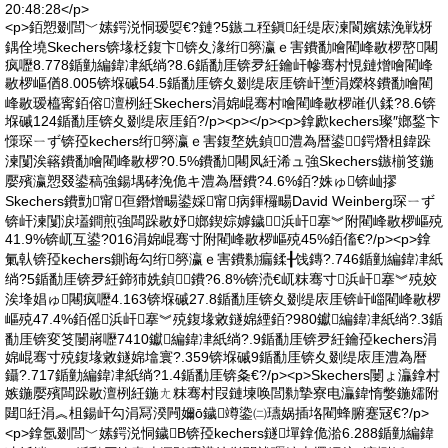
20:48:28</p>
<p>銆愬剟閭﹀嫊鍔涚恫瑷娿€?鏈?5鏃ユ秷鎭紝缇庡湅閬嬪嫊浼戦枒
鍝佺墝Skechers锛堟柉鍑卞锛夊湪绗簩瀛ｅ害鐨勫噲閵峰敭椤嶅闀
疯嚦8.778鍎勭編鍏冿紙绱?8.6鍎勫厓锛夛紝鑰屽幓骞村悓鏈熷噲閵峰
敭椤嶇偤8.005锛堢磩54.5鍎勫厓锛夊剟缇庡厓锛屽壍涓嬫柊鐨勫噲閵
峰敭瑷橀寗銆傛澶栵紝Skechers涓婂崐骞村噲閵峰敭椤嶉仈鍒?8.6锛
堢磩124鍎勫厓锛夊剟缇庡厓銆?/p><p></p><p>鎿歋kechers璨″嫏鍫卞
憡琛ㄧず锛孲kechers绗簩瀛ｅ害鍑堥姺鍞澧為暦鍙鍔熸柤鍏跺
湅闅涘簵鐨勫噲閵峰敭椤?0.5%鐨勫闀凤紝浠ュ強Skechers鏃椾笅鍦
嬮殯瀛愬叕鍙稿強鍚堣硣浼佹キ澧為暦鐨?4.6%銆?姝ゅ锛屾摎
Skechers鐨勯甯亱鐕熷畼鍙婇甯病鍕欏畼David Weinberg琛ㄧず
锛屽湅闅涙壒鐧煎強闆跺敭妤嫏鍥婃嫭鐬浜屽搴︾附閵峰敭椤嶇殑
41.9%锛屼互鍙?016涓婂崐骞寸附閵峰敭椤嶇殑45%銆傗€?/p><p>鎿
氭倝锛孲kechers鍘诲勾绗簩瀛ｅ害鐨勬瘺鍒╂饯鏄?.746鍎勭編鍏冿紙
绱?5鍎勫厓锛夛紝鍗犻姺鍞鐨?6.8%锛涜€屼粖骞寸浜屽搴︾殑姣
涘埄娼ゅ闀疯嚦4.163锛堢磩27.8鍎勫厓锛夊剟缇庡厓锛屽崰閵峰敭椤
嶇殑47.4%銆傜浜屽搴︾殑鍑堟敹鐩婂緸銆?980钀編鍏冿紙绱?.3鍎
勫厓锛変笅闄嶈嚦7410钀編鍏冿紙绱?.9鍎勫厓锛夛紝鑰孲kechers涓
婂崐骞寸殑鍑堟敹鐩婂墖寰?.359锛堢磩9鍎勫厓锛夊剟缇庡厓澧為暦
鑷?.717鍎勭編鍏冿紙绱?1.4鍎勫厓锛夈€?/p><p>Skechers闄ょ灜鎿村
嫉鍦嬮殯闆跺敭澶栵紝鍦ㄤ粖骞村叚鏈堜唤閭勬摯寮电灜鍏惰嫳鍦嬬附
閮紝涓︽柤鍚屽勾涓冩湀闁嬭ō鐬竴鍌㈡瓙娲插垎閵蜂腑蹇冦€?/p>
<p>鎿氬剟閭﹀嫊鍔涚恫鐬В锛孲kechers鐩墠鎿佹湁6.288鍎勭編鍏