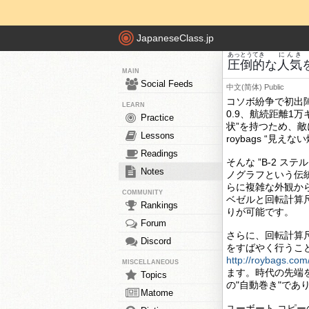
JapaneseClass.jp
あっとうてき
にんき
圧倒的
な
人気
MAIN
Social Feeds
中文(简体)
Public
コソボ紛争で初出
LEARN
0.9、航続距離1
Practice
状”を持つため、
Lessons
roybags “見え
Readings
そんな ”B-2 
Notes
ノグラフという伝
らに複雑な外観か
COMMUNITY
ベゼルと回転計算
Rankings
りが可能です。
Forum
さらに、回転計算
Discord
をすばやく行うこ
http://roybags.co
MISCELLANEOUS
ます。時代の先端
Topics
の"自動巻き"であ
Matome
ユーボート コピ