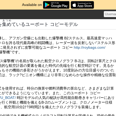
Available on
あつめ
を
集め
ているユーボート コピーモデル
陣し、アフガン空爆にも出動した爆撃機 B2ステルス。最高速度マッハ
万キロを誇る現代最高峰の戦闘機は、レーダー波を反射しない“ステルス形
敵に発見されずに攻撃可能なユーボート コピー
http://roybags.com/
ない爆撃機”です。
ステルス爆撃機”の名前が取られた航空クロノグラフ B-2は、回転計算尺とク
統的な航空計器の要素を備えた時代の先端を行く航空時計です。見るか
らもその機能の多彩さがうかがえます。10度刻みの方位目盛りのついた
尺は、ラック?ピニオン機構により非常になめらかな操作や精緻な位置取
尺を使用すれば、時分の換算や燃料消費率の算出など、さまざまな計算
とができるようになっています。また、このユーボート コピー
m/U_BOAT/
時計モデルの人気の秘訣が高性能自動巻きキャリバーにあり
を行く外観と機能を備えるB-2のムーブメントは、クロノメーター仕様
り、航空用10分計?3時間計を備えたクロノグラフを装備します。
ーの伝統である機械式クロノグラフと回転計算尺が装備され、現代の最先