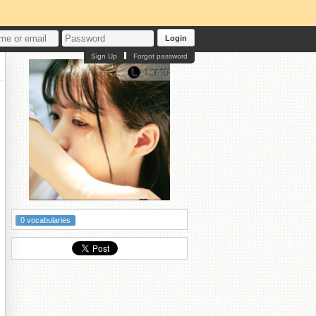
Login
Sign Up
Forgot password
ロ
0 vocabularies