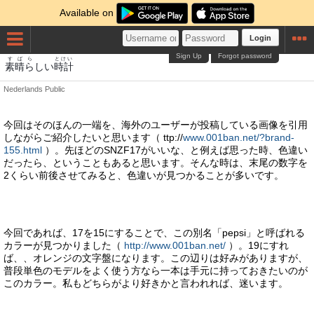
Available on
Login
Sign Up
Forgot password
すばら
とけい
素晴ら
しい
時計
Nederlands
Public
今回はそのほんの一端を、海外のユーザーが投稿している画像を引用
しながらご紹介したいと思います（ ttp://
www.001ban.net/?brand-
155.html
）。先ほどのSNZF17がいいな、と例えば思った時、色違い
だったら、ということもあると思います。そんな時は、末尾の数字を
2くらい前後させてみると、色違いが見つかることが多いです。
今回であれば、17を15にすることで、この別名「pepsi」と呼ばれる
カラーが見つかりました（
http://www.001ban.net/
）。19にすれ
ば、、オレンジの文字盤になります。この辺りは好みがありますが、
普段単色のモデルをよく使う方なら一本は手元に持っておきたいのが
このカラー。私もどちらがより好きかと言われれば、迷います。