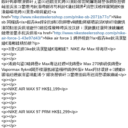
鍜屽钩搴曢瀷锛屽ぇ鍌㈤兘鎻涗笂娉㈤瀷銆傛尝闉嬭垝鏈嶅張鐧炬惌锛
屾湁浜涘コ鐢熸洿鈥滀竴鍘讳笉杩斺€濓紝閮界┛涓嶅洖楂樿窡闉嬨€傚
湪鍚嶇墝娉㈤瀷澶х啽鍓嶏紝<a
href="
http://www.nikesteelersshop.com/p/nike-sb-2071b77c/
">Nike
sb 闆欏嬀</a>鍜孨ike鐣剁劧鏄亱鍕曢ⅷ鐨勫厛椹呬箣涓€锛屽埌鐝惧
湪閭勬湁浜烘渻婕忓鎺掗殜璨蜂竴浜涗汉姘ｉ瀷娆撅紝灏辩湅鐪嬭繎
鏈熸湁鐢氶杭浜烘埃<a href="
http://www.nikesteelersshop.com/p/nike-
air-force-1-43e97d43/
">Nike air force 1 鐏拌棈妫?/a>鍜孨ike鈥滈瀷鐜
嬧€濈郴鍒楀惂锛?/p>
<p>3澶т汉姘ike鈥滈瀷鐜嬧€濈郴鍒?. NIKE Air Max 绯诲垪</p>
<p></p>
<p></p>
<p>浠婂勾鍙畻鏄疉ir Max骞达紝鐒¤珫鏄疉ir Max 270锛岄倓鏄疉ir
Vapormax flyknit閮芥檪灏氬繀鍌欏柈鍝併€侫ir Max鍔犲叆姘ｅ鐨勮ō
瑷堬紝鑸掓湇鍙堝彲浠ラ’鑵块暦锛屽コ鐢熸湁鎬庤兘涓嶅叆鎵嬶綖</p>
<p></p>
<p></p>
<p>NIKE AIR MAX 97 HK$1,199</p>
<p></p>
<p></p>
<p></p>
<p></p>
<p>NIKE AIR MAX 97 PRM HK$1,299</p>
<p></p>
<p></p>
<p></p>