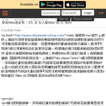
Available on
Login
Sign Up
Forgot password
み
ため
めい
ひつ
あり
だい
おんな
いくひと
き
わらじ
おう
けいれつ
身
為
Nike
迷
必
有
！3
大
女
生人
氣
Nike“
鞋
王
”
系列
中文(简体)
Public
<a href="
http://www.nikesteelersshop.com/
">nike 瀹樼恫</a>姣忓ぉ鐐
哄ぇ瀹跺付渚嗗叏鏂版疆娴佺郴鍒楀柈鍝侊紝鐐烘偍鐨勭敓娲绘坊鍔犳
洿澶氱殑鑹插僵锛岀偤鎮ㄧ殑鐢熸椿鍏呮豢娲诲姏锛岃畵鎮ㄦ瘡澶╀笉
閲嶈锛岀簿褰╃殑浜虹敓寰炵従鍦ㄩ枊濮嬶紝鏁珛闂滄敞鎴戝€戣€愬
悏 鍙扮仯瀹樼恫锛屾垜鍊戝皣鍏ㄦ柊鐨刵ike澶波鍠搧浠ュ強閬嬪嫊
璩囪▕灏囦竴涓€鍛堢従绲﹀ぇ瀹躲€?div class="intro">鑷緸閬嬪嫊棰
ㄧ洓琛岋紝濂崇敓鐨勯厤鎼笉鍐嶉毣鏈夐珮璺熼瀷鍜屽钩搴曢瀷锛屽
ぇ鍌㈤兘鎻涗笂娉㈤瀷銆傛尝闉嬭垝鏈嶅張鐧炬惌锛屾湁浜涘コ鐢熸洿
鈥滀竴鍘讳笉杩斺€濓紝閮界┛涓嶅洖楂樿窡闉嬨€傚湪鍚嶇墝娉㈤瀷澶х
啽鍓嶏紝 Nike sb 闆欏嬀 鍜孨ike鐣剁劧鏄?/div>
<p></p>
<p>鑷緸閬嬪嫊棰ㄧ洓琛岋紝濂崇敓鐨勯厤鎼笉鍐嶉毣鏈夐珮璺熼瀷