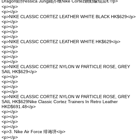
Dragon銆丣essica Jung閮芥槸Nike Cortez鐨勭矇绲层€?/p>
<p></p>
<p></p>
<p>NIKE CLASSIC CORTEZ LEATHER WHITE BLACK HK$629</p>
<p></p>
<p></p>
<p></p>
<p></p>
<p>NIKE CLASSIC CORTEZ LEATHER WHITE HK$629</p>
<p></p>
<p></p>
<p></p>
<p></p>
<p>NIKE CLASSIC CORTEZ NYLON W PARTICLE ROSE, GREY
SAIL HK$629</p>
<p></p>
<p></p>
<p></p>
<p></p>
<p>NIKE CLASSIC CORTEZ NYLON W PARTICLE ROSE, GREY
SAIL HK$629Nike Classic Cortez Trainers In Retro Leather
HKD$691.48</p>
<p></p>
<p></p>
<p></p>
<p></p>
<p>3. Nike Air Force 绯诲垪</p>
<p></p>