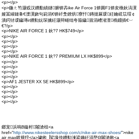
<p></p>
<p>鍦ㄤ笉灏戜汉鐨勫績鐩腑锛孨ike Air Force 1锛圓F1锛夋槸鈥滈瀷
娅冨繀鏈夆€濋瀷娆句箣涓€锛屽洜鐐烘寮忓鏄撻厤瑗紝鑰屼笖瑁￠
潰鍔犲叆鐬瑼ir鐨勬妧琛擄紝灏辩畻绌夸箙鐬篃涓嶆渻澶槗鐤插€︺
€?/p>
<p>NIKE AIR FORCE 1 鈥?7 HK$749</p>
<p></p>
<p></p>
<p></p>
<p></p>
<p>NIKE AIR FORCE 1 鈥?7 PREMIUM LX HK$899</p>
<p></p>
<p></p>
<p></p>
<p></p>
<p>AF1 JESTER XX SE HK$899</p>
<p></p>
<p></p>
<p></p>
<p></p>
鎯宠浜嗚В鏇村闂滄柤<a
href="
http://www.nikesteelersshop.com/c/nike-air-max-shoes/
">nike
air max鍍规牸</a>璩囪▕娑堟伅鐨勬湅鍙嬶紝涓嶅Θ闂滄敞<a