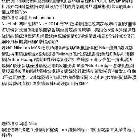
€傞€欒！鍘熸湰鏄棨鍘熸旦鐨勬蹇垫疆搴梩he POOL aoyama锛屾
柤浠婂勾4鏈堥棞闁€锛屾渶绲傜敱鍜岃棨鍘熸旦闂滅郴瀵嗗垏鐨凬ike
鎺ユ墜銆?/p>
鍦栫墖渚嗚嚜 Fashionsnap
NikeLab 闋呯洰鏄?Nike 2014 骞?6 鏈堟帹鍑虹殑闆跺敭搴楀強瑷▓绯
诲垪锛岃矤璨彁渚涘叕鍙告渶鏂扮殑姒傚康鐢㈠搧銆佽ō瑷堝斧鍚堜綔
娆惧紡銆傜洰鍓嶅凡缍撳湪绱愮磩銆佸€暒銆佸反榛庛€佺背铇€佷笂
娴峰拰棣欐腐闁嬭ō搴楅嫪銆?
姝ゆ NikeLab MA5 绌洪枔鐨勮ō瑷堣€呮槸鏇惧拰 Nike 澶氭鍚堜綔
鐨勭挵淇濆缓绡夎ō瑷堝叕鍙?Miniwiz(灏忔櫤鐮旂櫦)鍓靛浜洪粌璎欐
櫤(Arthur Huang)锛岄€欎綅鍝堜經寤虹瘔鍗氬＋浠ラ亱鐢ㄧ挵淇濇潗
鏂欒ō瑷堜綔鍝佺煡鍚嶏紝涓€鎵嬭矤璨ō瑷?NikeLab 鍏ㄧ悆鐨勬墍鏈
夐杸搴椼€備粬鐨勭壒榛炴槸鐩￠噺娓涘皯鏉愭枡鐨勯噸寰╀娇鐢ㄥ拰娴
不锛屼娇鐢ㄦā濉婂寲鍜岃紩閲忕礆鐨勫収閮ㄨ淇柟妗堬紝閬嬬敤璜
稿闆昏叇澶栨绛変締鎵撻€犻浂鍞┖闁撱€?
鍦栫墖渚嗚嚜 Nike
鍥犵偤鏄湪鏃ユ湰锛岄€欏偄 Lab 鐨勬洿琛ｅ閲囩敤鐬姒荤背棰ㄦ
牸銆?