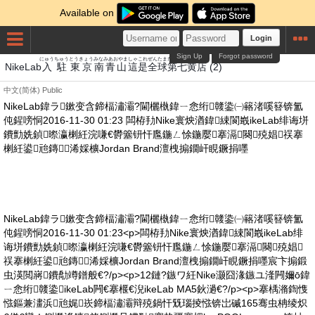
Available on
Login
Sign Up
Forgot password
にゅう
ちゅう
とうきょう
みなみあおやま
しゃ
これ
ぜん
たま
だいなな
き
みせ
NikeLab
入
駐
東京
南青山
這
是
全
球
第七
黄
店
(2)
中文(简体)
Public
NikeLab鍏ラ鏉变含鍗楅潚灞?閫欐槸鍏ㄧ悆绗竷鍌㈠簵渚嗘簮锛氳
伅鍟嗙恫2016-11-30 01:23 闆栫劧Nike寰炴湭鍏綀閬嶯ikeLab绯诲垪
鐨勯姺鍞暩瀛楋紝浣嗛€欎簺钘忓尶鍦ㄥ悇鍦嬮搴滆闋殑娼祦搴
楋紝鍙兘鏄浠婇櫎Jordan Brand澶栧搧鐗屽睍鐝捐嚜
NikeLab鍏ラ鏉变含鍗楅潚灞?閫欐槸鍏ㄧ悆绗竷鍌㈠簵渚嗘簮锛氳
伅鍟嗙恫2016-11-30 01:23<p>闆栫劧Nike寰炴湭鍏綀閬嶯ikeLab绯
诲垪鐨勯姺鍞暩瀛楋紝浣嗛€欎簺钘忓尶鍦ㄥ悇鍦嬮搴滆闋殑娼
祦搴楋紝鍙兘鏄浠婇櫎Jordan Brand澶栧搧鐗屽睍鐝捐嚜宸卞搧鍛
虫渶閲嶈鐨勪竴鐠般€?/p><p>12鏈?鏃ワ紝Nike灏囧湪鏃ユ湰闁嬭ō鍏
ㄧ悆绗竷鍌ikeLab闁€搴椻€淣ikeLab MA5鈥濄€?/p><p>搴楀潃鍧愯
惤鏂兼澅浜兘娓崁鍗楅潚灞辩殑鍋忓兓瑙掕惤锛岀磩165骞虫柟绫炽