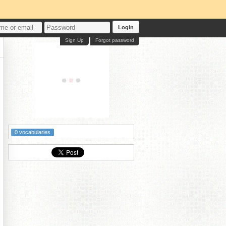
Login
Sign Up
Forgot password
0 vocabularies