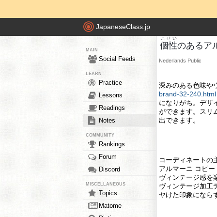
JapaneseClass.jp
こせい
個性
のあるア
MAIN
Social Feeds
Nederlands
Public
LEARN
Practice
深みのある色味や
brand-32-240.html
Lessons
になりがち。デザ
Readings
ができます。スリ
出できます。
Notes
COMMUNITY
Rankings
Forum
コーディネートの
アルマーニ コピ
Discord
ヴィンテージ感を
MISCELLANEOUS
ヴィンテージ加工
Topics
ヤけた印象になら
Matome