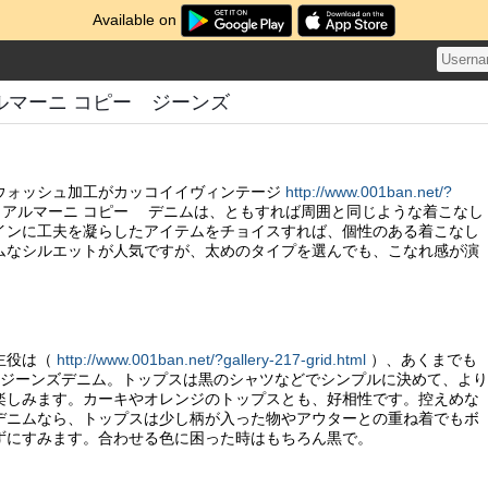
Available on
ルマーニ コピー ジーンズ
ウォッシュ加工がカッコイイヴィンテージ
http://www.001ban.net/?
アルマーニ コピー デニムは、ともすれば周囲と同じような着こなし
インに工夫を凝らしたアイテムをチョイスすれば、個性のある着こなし
ムなシルエットが人気ですが、太めのタイプを選んでも、こなれ感が演
主役は（
http://www.001ban.net/?gallery-217-grid.html
）、あくまでも
ー ジーンズデニム。トップスは黒のシャツなどでシンプルに決めて、より
楽しみます。カーキやオレンジのトップスとも、好相性です。控えめな
デニムなら、トップスは少し柄が入った物やアウターとの重ね着でもボ
ずにすみます。合わせる色に困った時はもちろん黒で。