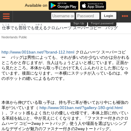
Available on
Login
Sign Up
Forgot password
しごと
ふだん
つかえ
仕事
でも
普段
でも
使え
るクロムハーツ スーパーコピー バッグ
Nederlands
Public
http://www.001ban.net/?brand-112.html
クロムハーツ スーパーコピ
ー バッグは男性によっても、それが多いのか少ないのかは分かれる
ところかと存じますが、当人はちょうどよいと感じています。正面か
ら見たところ。本体から取っ手にかけて丸くふんわりとした形になっ
ています。後面になります。一本横にステッチが入っているのは、中
のポケットの縫いによるものです。
本体から伸びている取っ手は、持ち手に革が巻いており中にも補強の
革がついています（
http://www.001ban.net/?gallery-180-grid.html
）。フィット感もよく当たりの優しい仕様です。本体上部に付いてい
る革紐を結ぶと、中が見えにくくなります。「ファスナー付きのクロ
ムハーツ コピー2wayトートバッグ」使う人や場面を選ばないシンプ
ルなデザインが魅力のファスナー付きの2wayトートバッグ。