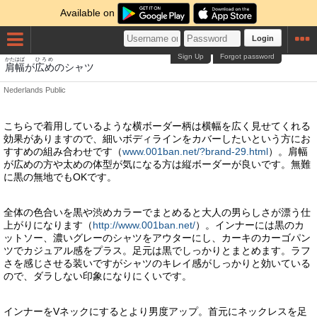
Available on
Login
Sign Up
Forgot password
かたはば
ひろめ
肩幅
が
広め
のシャツ
Nederlands
Public
こちらで着用しているような横ボーダー柄は横幅を広く見せてくれる
効果がありますので、細いボディラインをカバーしたいという方にお
すすめの組み合わせです（
www.001ban.net/?brand-29.html
）。肩幅
が広めの方や太めの体型が気になる方は縦ボーダーが良いです。無難
に黒の無地でもOKです。
全体の色合いを黒や渋めカラーでまとめると大人の男らしさが漂う仕
上がりになります（
http://www.001ban.net/
）。インナーには黒のカ
ットソー、濃いグレーのシャツをアウターにし、カーキのカーゴパン
ツでカジュアル感をプラス。足元は黒でしっかりとまとめます。ラフ
さを感じさせる装いですがシャツのキレイ感がしっかりと効いている
ので、ダラしない印象になりにくいです。
インナーをVネックにするとより男度アップ。首元にネックレスを足