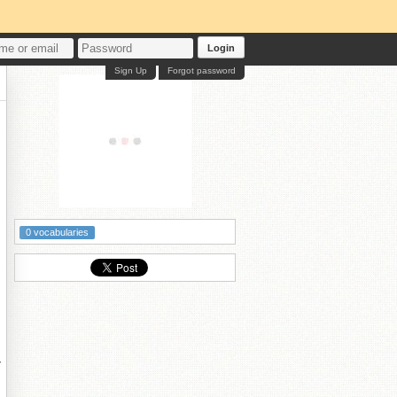
Login
Sign Up
Forgot password
0 vocabularies
な