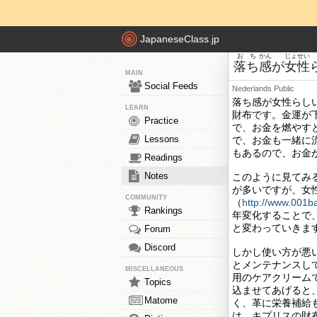
JapaneseClass.jp
おち
かん
じょせい
落ち
感
が
女性
MAIN
Social Feeds
Nederlands
Public
落ち感が女性らし
LEARN
財布です。金運が
Practice
で、お金を燃やす
Lessons
で、お金も一緒に
もあるので、お金
Readings
Notes
このように見てみ
が多いですが、女
COMMUNITY
（
http://www.001ba
Rankings
年変化することで
と変わっていきま
Forum
Discord
しかし使い方が悪
とメンテナンスし
MISCELLANEOUS
用のケアクリーム
Topics
込ませてあげると
Matome
く、革に栄養補給
は、キプリスの財