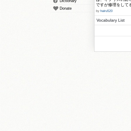
Dictionary
ですが修理をして
Donate
by
hairu520
Vocabulary List