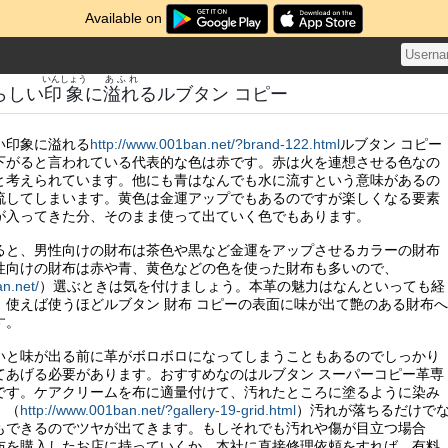
Available on
いんしょう
あふれ
らしい
印象
に
溢れ
るルブタン コピー
い印象に溢れる
http://www.001ban.net/?brand-122.html
ルブタン コピー
下がると言われている代表的な色は赤です。赤は火を連想させる色なの
と考えられています。他にも青はなんでも水に流すという意味があるの
流してしまいます。黄色は金運アップでもあるのですが楽しくなる要素
が入ってきた分、そのまま使って出ていく色でもあります。
ると、男性向けの財布は茶色や黒など金運をアップさせるカラーの財布
性向けの財布は赤や青、黄色などの色を使った財布も多いので、
n.net/
）選ぶときは気を付けましょう。本革の魅力はなんといっても経
、使えば使うほどルブタン 財布 コピーの表面に味が出て艶のある財布へ
す。
いと味が出る前に革がボロボロになってしまうこともあるのでしっかり
てあげる必要があります。おすすめなのはルブタン スーパーコピー革専
です。ケアクリームを布に適量付けて、汚れたところに塗るように染み
、（
http://www.001ban.net/?gallery-19-grid.html
）汚れが落ちるだけで
もできるのでツヤが出てきます。もしそれでも汚れや傷が目立つ場合
布を購入したお店に持っていくか、本社に直接修理依頼をすれば、有料