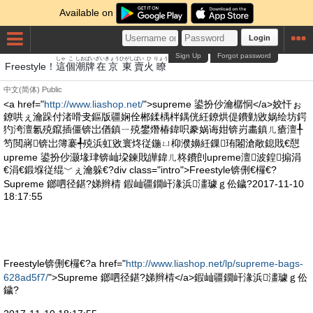
Available on
Login
Sign Up
Forgot password
しゃ
こ
しお
ぱい
ざいきょう
ひがし
ばい
ひ
りょう
Freestyle！
這
個
潮
牌
在京
東
賣
火
瞭
中文(简体)
Public
<a href="
http://www.liashop.net/
">supreme 鍙扮仯瀹樼恫</a>姣忓ぉ
鐐哄ぇ瀹跺付渚嗗叏鏂版疆娴佺郴鍒楀柈鍝侊紝鐐烘偍鐨勭敓娲绘坊鍔
犳洿澶氱殑鑹插僵锛岀偤鎮ㄧ殑鐢熸椿鍏呮豢娲诲姏锛岃畵鎮ㄦ瘡澶╀
笉閲嶈锛岀簿褰╃殑浜虹敓寰炵従鍦ㄩ枊濮嬶紝鏁珛闂滄敞鎴戝€憇
upreme 鍙扮仯灏堟珒锛屾垜鍊戝皣鍏ㄦ柊鐨剆upreme澶波鍠搧涓
€涓€鍛堢従绲﹀ぇ瀹躲€?div class="intro">Freestyle锛侀€欏€?
Supreme 鎯呬径鍖?娣辫棈 鍜屾疆鐗屽湪浜澅璩ｇ伀鐬?2017-11-10
18:17:55
Freestyle锛侀€欏€?a href="
http://www.liashop.net/lp/supreme-bags-
628ad5f7/
">Supreme 鎯呬径鍖?娣辫棈</a>鍜屾疆鐗屽湪浜澅璩ｇ伀
鐬?