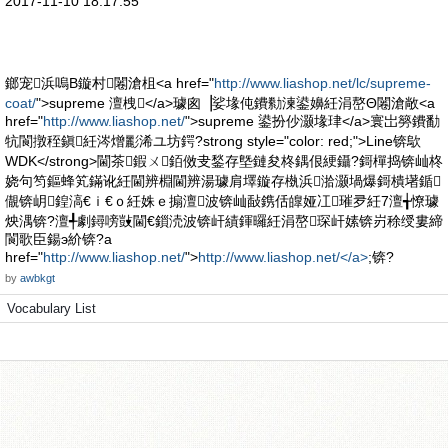
2017-11-10 18:17:55
鎯宠浜嗚В鏇村闂滄柤<a href="
http://www.liashop.net/lc/supreme-
coat/
">supreme 澶栧</a>璩囪▕娑堟伅鐨勬湅鍙嬶紝涓嶅Θ闂滄敞<a
href="
http://www.liashop.net/
">supreme 鍙扮仯灏堟珒</a>寰岀簩鐨勫
牨閬撴秷鎭紝涔熷彲浠ユ坊鍔?strong style="color: red;">Line锛歍
WDK</strong>閫茶鍜ㄨ銆傚叏鍫存墍鏈夋柊鍝佷綆鑷?鎶樿捣锛屾柊
娆句笉鏂蜂笂鏋讹紝閫辨棩閫辨湯璩肩墿鏇存槸浜湁灏堝爆鎶樻墸鍎
儬锛岄鍠滈€ｉ€ｏ紝姝ｅ搧澶波锛屾敮鎸佸皥娅冮璀夛紝7澶╅憭璩
炴湡锛?澶╃劇鐞嗙敱閫€鎻涜波锛屽績鍕曪紝涓嶅琛屽嫊锛岃稌绶婁締
閬歌臣鍚э紒锛?a
href="
http://www.liashop.net/
">
http://www.liashop.net/</a>
;锛?
by
awbkgt
Vocabulary List